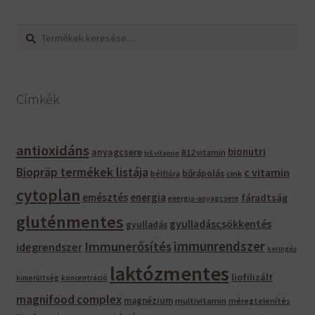
Keresés
Keresés
a
következőre:
Címkék
antioxidáns
bionutri
anyagcsere
B12 vitamin
b6 vitamin
Biopräp termékek listája
c vitamin
bőrápolás
bélflóra
cink
cytoplan
emésztés
energia
fáradtság
energia-anyagcsere
gluténmentes
gyulladáscsökkentés
gyulladás
immunrendszer
Immunerősítés
idegrendszer
keringés
laktózmentes
liofilizált
kimerültség
koncentráció
magnifood complex
magnézium
multivitamin
méregtelenítés