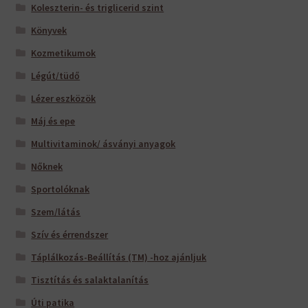
Koleszterin- és triglicerid szint
Könyvek
Kozmetikumok
Légút/tüdő
Lézer eszközök
Máj és epe
Multivitaminok/ ásványi anyagok
Nőknek
Sportolóknak
Szem/látás
Szív és érrendszer
Táplálkozás-Beállítás (TM) -hoz ajánljuk
Tisztítás és salaktalanítás
Úti patika