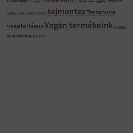
oxidatív stressz
stressz
Niedermaier
regulat
omega 3
probiotikum
tejmentes
Terranova
Szív és érrendszer
szelén
Vegán termékeink
vegetáriánus
Viridian
vírus
Nutrition
ízületek