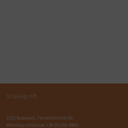
VitaHelp Kft.
1121 Budapest, Törökbálinti út 69.
Webshop infóvonal: +36 20/315-8863