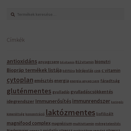
Keresés
Keresés
a
következőre:
Címkék
antioxidáns
bionutri
anyagcsere
B12 vitamin
b6 vitamin
Biopräp termékek listája
c vitamin
bőrápolás
bélflóra
cink
cytoplan
emésztés
energia
fáradtság
energia-anyagcsere
gluténmentes
gyulladáscsökkentés
gyulladás
immunrendszer
Immunerősítés
idegrendszer
keringés
laktózmentes
liofilizált
kimerültség
koncentráció
magnifood complex
magnézium
multivitamin
méregtelenítés
oxidatív stressz
stressz
Niedermaier
regulat
omega 3
probiotikum