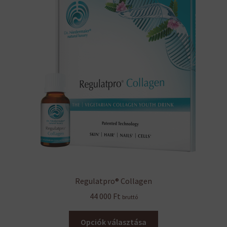
Regulatpro® Collagen
44 000
Ft
bruttó
Ennek
Opciók választása