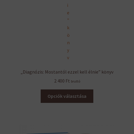
„Diagnózis: Mostantól ezzel kell élnie” könyv
2 400
Ft
bruttó
Ennek
Opciók választása
a
terméknek
több
variációja
van.