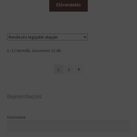
Előrendelés
Sorted
1–12 termék, összesen 22 db
by
latest
1
2
Bejelentkezés
Username