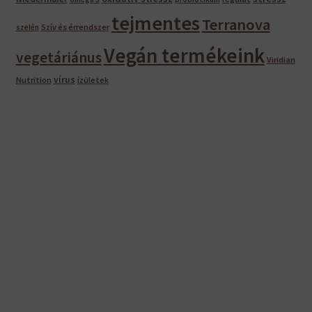
tejmentes
Terranova
Szív és érrendszer
szelén
Vegán termékeink
vegetáriánus
Viridian
vírus
Nutrition
ízületek