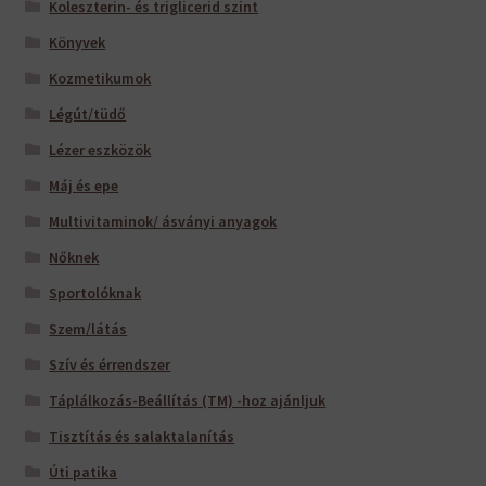
Koleszterin- és triglicerid szint
Könyvek
Kozmetikumok
Légút/tüdő
Lézer eszközök
Máj és epe
Multivitaminok/ ásványi anyagok
Nőknek
Sportolóknak
Szem/látás
Szív és érrendszer
Táplálkozás-Beállítás (TM) -hoz ajánljuk
Tisztítás és salaktalanítás
Úti patika