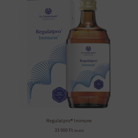
A
változatok
a
termékoldalon
választhatók
ki
Regulatpro® Immune
33 900
Ft
bruttó