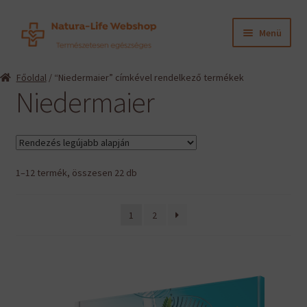
Ugrás
Kilépés
Menü
a
a
navigációhoz
tartalomba
Expand
Termékeink
Főoldal
/ “Niedermaier” címkével rendelkező termékek
child
Niedermaier
menu
Expand
Információk
child
menu
Expand
Gyártók
child
menu
Sorted
1–12 termék, összesen 22 db
Hírek
by
latest
Viszonteladók, szakembereknek
1
2
English