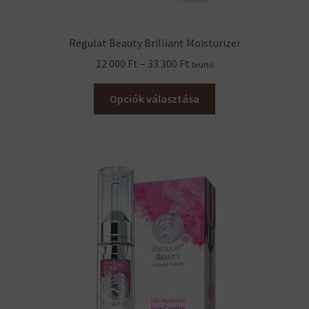
Regulat Beauty Brilliant Moisturizer
Ártartomány:
12 000
Ft
–
33 300
Ft
bruttó
12
Ennek
000 Ft
Opciók választása
a
-
terméknek
33
több
300 Ft
variációja
van.
A
változatok
a
termékoldalon
választhatók
ki