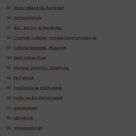
Alvás/ relaxáció/ hangulat
Antioxidánsok
Bőr-, köröm- és hajápolás
Csontok, ízületek, mozgásszervi problémák
Cukorbetegeknek, IR esetén
Emésztőrendszer
Energia/ vitalitás/ fáradtság
Férfiaknak
Fogápolás és szájhigiéné
Funkcionális élelmiszerek
Gyerekeknek
Időseknek
Immunerősítés