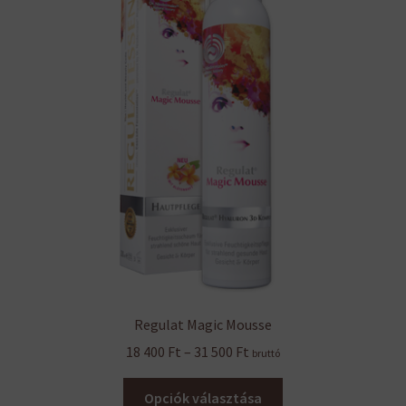
Regulat Magic Mousse
Ártartomány:
18 400
Ft
–
31 500
Ft
bruttó
18
Ennek
400 Ft
Opciók választása