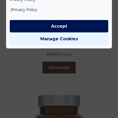
Privacy Policy
Accept
Spirulina Bio
Manage Cookies
Ez a termék jelenleg sajnos nincs készleten, de hamarosan
ismét elérhető lesz!
10 000
Ft
bruttó
Előrendelés