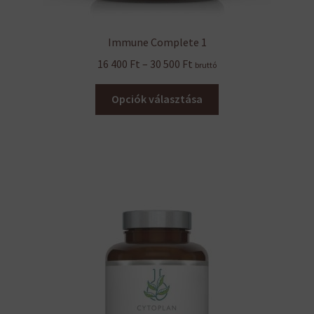
Immune Complete 1
Ártartomány:
16 400
Ft
–
30 500
Ft
bruttó
16
Ennek
400 Ft
Opciók választása
a
-
terméknek
30
több
500 Ft
variációja
van.
A
változatok
a
termékoldalon
választhatók
ki