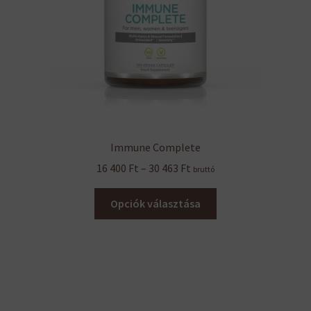
Immune Complete
Ártartomány:
16 400
Ft
–
30 463
Ft
bruttó
16
Ennek
400 Ft
Opciók választása
a
-
terméknek
30
több
463 Ft
variációja
van.
A