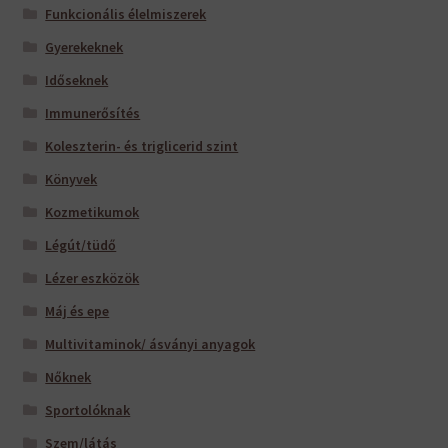
Funkcionális élelmiszerek
Gyerekeknek
Időseknek
Immunerősítés
Koleszterin- és triglicerid szint
Könyvek
Kozmetikumok
Légút/tüdő
Lézer eszközök
Máj és epe
Multivitaminok/ ásványi anyagok
Nőknek
Sportolóknak
Szem/látás