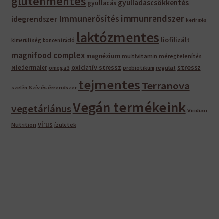
gluténmentes
gyulladáscsökkentés
gyulladás
immunrendszer
Immunerősítés
idegrendszer
keringés
laktózmentes
liofilizált
kimerültség
koncentráció
magnifood complex
magnézium
multivitamin
méregtelenítés
oxidatív stressz
stressz
Niedermaier
regulat
omega 3
probiotikum
tejmentes
Terranova
Szív és érrendszer
szelén
Vegán termékeink
vegetáriánus
Viridian
vírus
Nutrition
ízületek