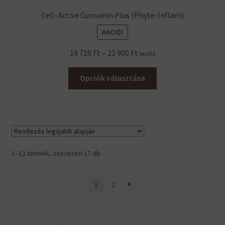
Cell-Active Curcumin Plus (Phyte-Inflam)
AKCIÓ!
Ártartomány:
19 710
Ft
–
21 900
Ft
bruttó
19
Ennek
710 Ft
Opciók választása
a
-
terméknek
21
több
900 Ft
variációja
van.
A
Sorted
1–12 termék, összesen 17 db
változatok
by
a
latest
1
2
termékoldalon
választhatók
ki