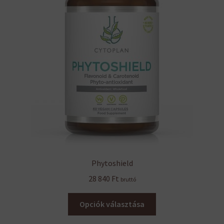
Phytoshield
28 840
Ft
bruttó
Ennek
Opciók választása
a
terméknek