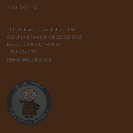
VitaHelp Kft.
1121 Budapest, Törökbálinti út 69.
Webshop infóvonal: +36 20/315-8863
Recepció: +36 70/778-0902
+36 1/224-0050
recepcio@vitahelp.hu