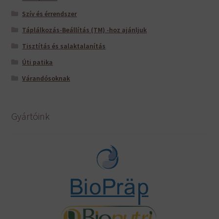
Szív és érrendszer
Táplálkozás-Beállítás (TM) -hoz ajánljuk
Tisztítás és salaktalanítás
Úti patika
Várandósoknak
Gyártóink