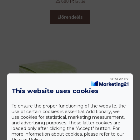
25 600
Ft
bruttó
Előrendelés
This website uses cookies
To ensure the proper functioning of the website, the
use of certain cookies is essential. Additionally, we
use cookies for statistical, marketing measurement,
and advertising purposes. These latter cookies are
loaded only after clicking the "Accept" button. For
more information about cookies, please refer to our
Privacy Policy.