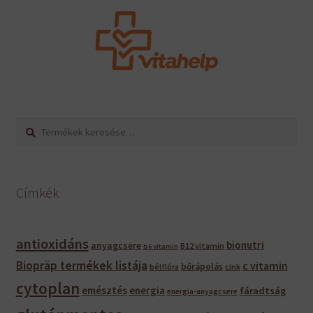
Keresés
Keresés
a
következőre:
Címkék
antioxidáns
bionutri
anyagcsere
B12 vitamin
b6 vitamin
Biopräp termékek listája
c vitamin
bőrápolás
bélflóra
cink
cytoplan
emésztés
energia
fáradtság
energia-anyagcsere