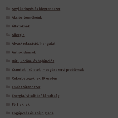
Agyi keringés és idegrendszer
Akciós termékeink
Állatoknak
Allergia
Alvás/ relaxáció/ hangulat
Antioxidánsok
Bőr-, köröm- és hajápolás
Csontok, ízületek, mozgásszervi problémák
Cukorbetegeknek, IR esetén
Emésztőrendszer
Energia/ vitalitás/ fáradtság
Férfiaknak
Fogápolás és szájhigiéné