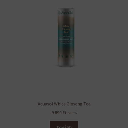
változatok
a
termékoldalon
választhatók
ki
Aquasol White Ginseng Tea
9 890
Ft
bruttó
Tovább