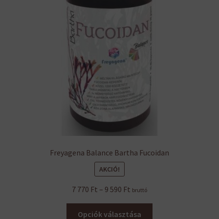
Freyagena Balance Bartha Fucoidan
AKCIÓ!
Ártartomány:
7 770
Ft
–
9 590
Ft
bruttó
7
Ennek
770 Ft
Opciók választása