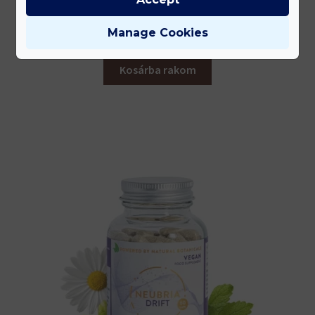
Neubria – Charge
Manage Cookies
11 100
Ft
bruttó
Kosárba rakom