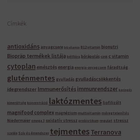
a
következőre:
Címkék
antioxidáns
bionutri
anyagcsere
B12 vitamin
b6 vitamin
Biopräp termékek listája
c vitamin
bőrápolás
bélflóra
cink
cytoplan
emésztés
energia
fáradtság
energia-anyagcsere
gluténmentes
gyulladáscsökkentés
gyulladás
immunrendszer
Immunerősítés
idegrendszer
keringés
laktózmentes
liofilizált
kimerültség
koncentráció
magnifood complex
magnézium
multivitamin
méregtelenítés
oxidatív stressz
stressz
Niedermaier
regulat
omega 3
probiotikum
tejmentes
Terranova
Szív és érrendszer
szelén