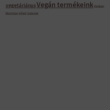
Vegán termékeink
vegetáriánus
Viridian
vírus
Nutrition
ízületek