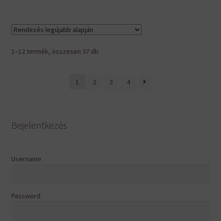
Sorted
1–12 termék, összesen 37 db
by
latest
1
2
3
4
Bejelentkezés
Username
Password