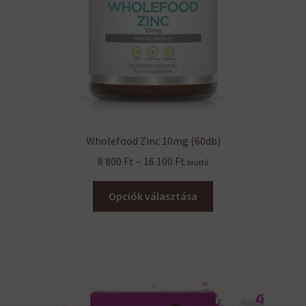
Wholefood Zinc 10mg (60db)
Ártartomány:
8 800
Ft
–
16 100
Ft
bruttó
8
Ennek
800 Ft
Opciók választása
a
-
terméknek
16
több
100 Ft
variációja
van.
A