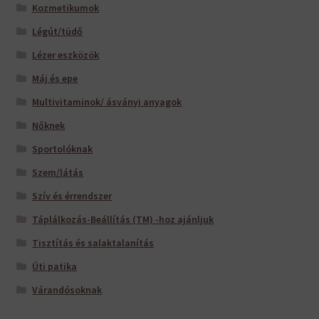
Kozmetikumok
Légút/tüdő
Lézer eszközök
Máj és epe
Multivitaminok/ ásványi anyagok
Nőknek
Sportolóknak
Szem/látás
Szív és érrendszer
Táplálkozás-Beállítás (TM) -hoz ajánljuk
Tisztítás és salaktalanítás
Úti patika
Várandósoknak