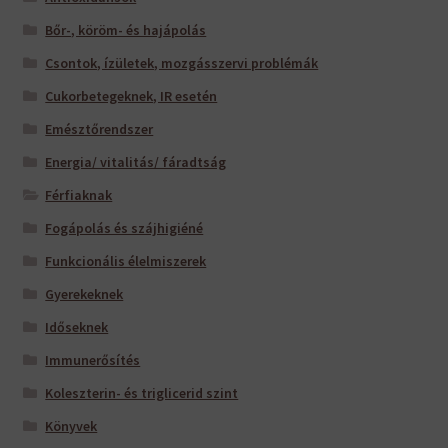
Bőr-, köröm- és hajápolás
Csontok, ízületek, mozgásszervi problémák
Cukorbetegeknek, IR esetén
Emésztőrendszer
Energia/ vitalitás/ fáradtság
Férfiaknak
Fogápolás és szájhigiéné
Funkcionális élelmiszerek
Gyerekeknek
Időseknek
Immunerősítés
Koleszterin- és triglicerid szint
Könyvek