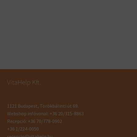
VitaHelp Kft.
1121 Budapest, Törökbálinti út 69.
Webshop infóvonal: +36 20/315-8863
Recepció: +36 70/778-0902
+36 1/224-0050
recepcio@vitahelp.hu