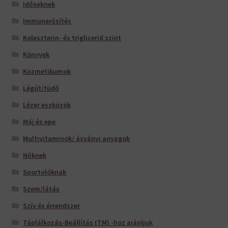
Időseknek
Immunerősítés
Koleszterin- és triglicerid szint
Könyvek
Kozmetikumok
Légút/tüdő
Lézer eszközök
Máj és epe
Multivitaminok/ ásványi anyagok
Nőknek
Sportolóknak
Szem/látás
Szív és érrendszer
Táplálkozás-Beállítás (TM) -hoz ajánljuk