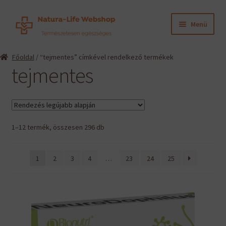
Ugrás
Kilépés
Menü
a
a
navigációhoz
tartalomba
Expand
Termékeink
Főoldal
/ “tejmentes” címkével rendelkező termékek
child
tejmentes
menu
Expand
Információk
child
menu
Expand
Gyártók
child
menu
Sorted
1–12 termék, összesen 296 db
Hírek
by
latest
Viszonteladók, szakembereknek
1
2
3
4
…
23
24
25
English