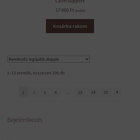
Calm Support
17 900
Ft
bruttó
Kosárba rakom
Sorted
1–12 termék, összesen 296 db
by
latest
1
2
3
4
…
23
24
25
Bejelentkezés