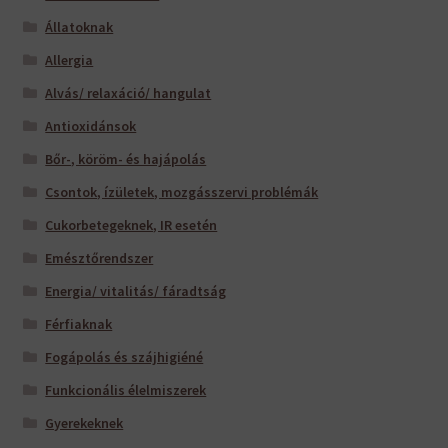
Állatoknak
Allergia
Alvás/ relaxáció/ hangulat
Antioxidánsok
Bőr-, köröm- és hajápolás
Csontok, ízületek, mozgásszervi problémák
Cukorbetegeknek, IR esetén
Emésztőrendszer
Energia/ vitalitás/ fáradtság
Férfiaknak
Fogápolás és szájhigiéné
Funkcionális élelmiszerek
Gyerekeknek