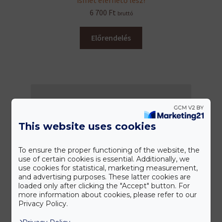
6 700
Ft
bruttó
Előrendelés
This website uses cookies
To ensure the proper functioning of the website, the
use of certain cookies is essential. Additionally, we
use cookies for statistical, marketing measurement,
and advertising purposes. These latter cookies are
loaded only after clicking the "Accept" button. For
more information about cookies, please refer to our
Privacy Policy.