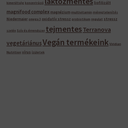
laktózmentes
liofilizált
kimerültség
koncentráció
magnifood complex
magnézium
multivitamin
méregtelenítés
oxidatív stressz
stressz
Niedermaier
regulat
omega 3
probiotikum
tejmentes
Terranova
Szív és érrendszer
szelén
Vegán termékeink
vegetáriánus
Viridian
vírus
Nutrition
ízületek