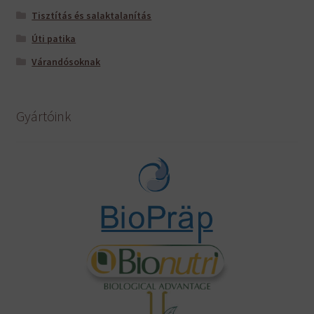
Tisztítás és salaktalanítás
Úti patika
Várandósoknak
Gyártóink