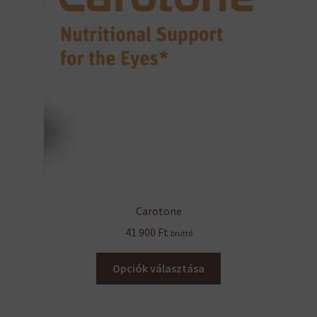
Carotone
41 900
Ft
bruttó
Ennek
Opciók választása
a
terméknek
több