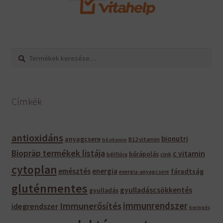
Keresés
Keresés
a
következőre:
Címkék
antioxidáns
bionutri
anyagcsere
B12 vitamin
b6 vitamin
Biopräp termékek listája
c vitamin
bőrápolás
bélflóra
cink
cytoplan
emésztés
energia
fáradtság
energia-anyagcsere
gluténmentes
gyulladáscsökkentés
gyulladás
immunrendszer
Immunerősítés
idegrendszer
keringés