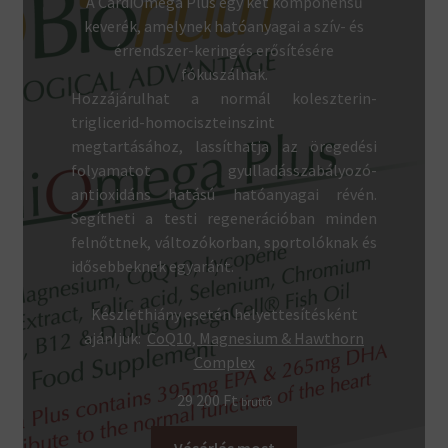
A CardiOmega Plus egy két komponensű
keverék, amelynek hatóanyagai a szív- és
érrendszer-keringés erősítésére
fókuszálnak.
Hozzájárulhat a normál koleszterin-
triglicerid-homociszteinszint
megtartásához, lassíthatja az öregedési
folyamatot gyulladásszabályozó-
antioxidáns hatású hatóanyagai révén.
Segítheti a testi regenerációban minden
felnőttnek, változókorban, sportolóknak és
idősebbeknek egyaránt.
Készlethiány esetén helyettesítésként
ajánljuk:
CoQ10, Magnesium & Hawthorn
Complex
29 200
Ft
bruttó
Vásárlás most