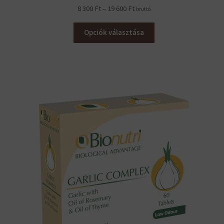
Ártartomány:
8 300
Ft
–
19 600
Ft
bruttó
8
300 Ft
Opciók választása
–
19
600 Ft