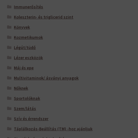
Immunerősítés
Koleszterin- és triglicerid szint
Könyvek
Kozmetikumok
Légút/tüdő
Lézer eszközök
Máj és epe
Multivitaminok/ ásványi anyagok
Nőknek
Sportolóknak
Szem/látás
Szív és érrendszer
Táplálkozás-Beállítás (TM) -hoz ajánljuk