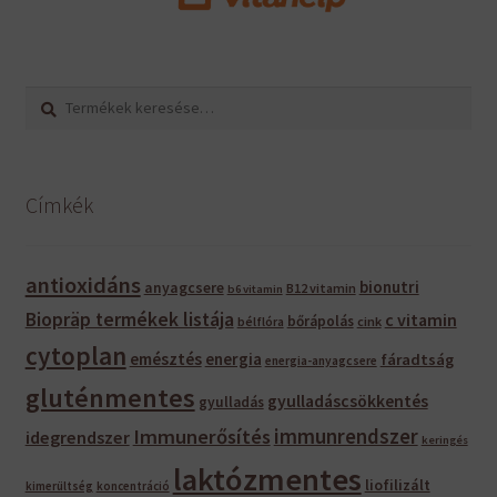
Keresés
Keresés
a
következőre:
Címkék
antioxidáns
bionutri
anyagcsere
B12 vitamin
b6 vitamin
Biopräp termékek listája
c vitamin
bőrápolás
bélflóra
cink
cytoplan
emésztés
energia
fáradtság
energia-anyagcsere
gluténmentes
gyulladáscsökkentés
gyulladás
immunrendszer
Immunerősítés
idegrendszer
keringés
laktózmentes
liofilizált
kimerültség
koncentráció