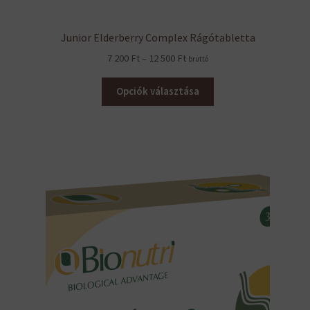
Junior Elderberry Complex Rágótabletta
Ártartomány:
7 200
Ft
–
12 500
Ft
bruttó
7
200 Ft
Opciók választása
–
12
500 Ft