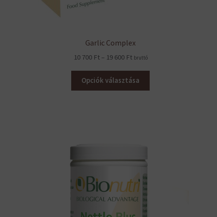
Garlic Complex
Ártartomány:
10 700
Ft
–
19 600
Ft
bruttó
10
700 Ft
Opciók választása
–
19
600 Ft