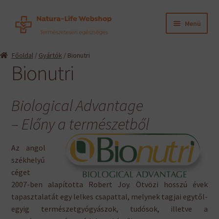
Ugrás
Kilépés
Menü
a
a
navigációhoz
tartalomba
Expand
Termékeink
Főoldal
/
Gyártók
/ Bionutri
child
Bionutri
menu
Expand
Információk
child
menu
Expand
Biological Advantage
Gyártók
child
– Előny a természetből
menu
Expand
Dr. Niedermaier Pharma
child
Az angol
menu
Expand
Terranova Nutrition
székhelyű
child
céget
menu
Biopräp – Biologische Präparate
2007-ben alapította Robert Joy. Ötvözi hosszú évek
tapasztalatát egy lelkes csapattal, melynek tagjai egytől-
Expand
Bionutri
egyig természetgyógyászok, tudósok, illetve a
child