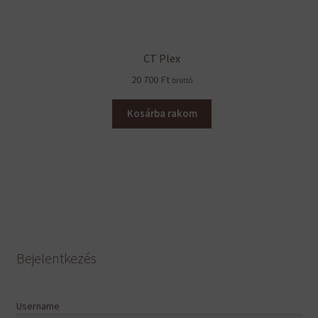
CT Plex
20 700
Ft
bruttó
Kosárba rakom
Bejelentkezés
Username