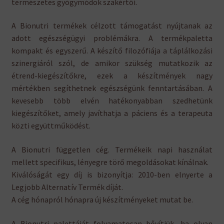
természetes gyógymódok szakértői.
menu
Expand
Cytoplan
child
A Bionutri termékek célzott támogatást nyújtanak az
menu
adott egészségügyi problémákra. A termékpaletta
Neubria
kompakt és egyszerű. A készítő filozófiája a táplálkozási
szinergiáról szól, de amikor szükség mutatkozik az
Viridian Nutrition
étrend-kiegészítőkre, ezek a készítmények nagy
mértékben segíthetnek egészségünk fenntartásában. A
Hírek
kevesebb több elvén hatékonyabban szedhetünk
kiegészítőket, amely javíthatja a páciens és a terapeuta
Viszonteladók, szakembereknek
közti együttműködést.
English
A Bionutri független cég. Termékeik napi használat
mellett specifikus, lényegre törő megoldásokat kínálnak.
Kiválóságát egy díj is bizonyítja: 2010-ben elnyerte a
Legjobb Alternatív Termék díját.
A cég hónapról hónapra új készítményeket mutat be.
A Bionutri palettáját folyamatosan bővítjük, ha olyan