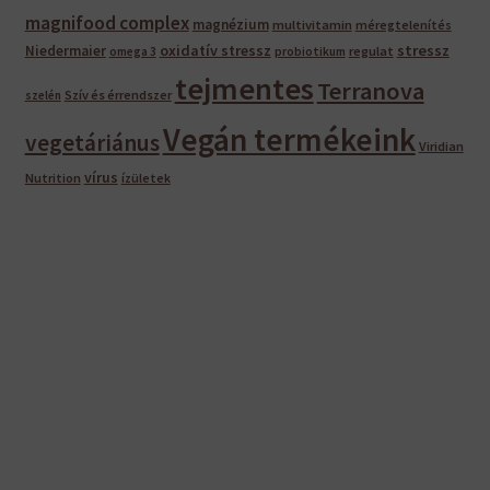
magnifood complex
magnézium
multivitamin
méregtelenítés
oxidatív stressz
stressz
Niedermaier
regulat
omega 3
probiotikum
tejmentes
Terranova
Szív és érrendszer
szelén
Vegán termékeink
vegetáriánus
Viridian
vírus
Nutrition
ízületek