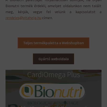
Bionutri termék érdekli, amelyet oldalunkon nem talált
meg, kérjük, vegye fel velünk a kapcsolatot a
rendeles@vitahelp.hu
címen.
Teljes termékpaletta a Webshopban
Gyártó weboldala
CardiOmega Plus