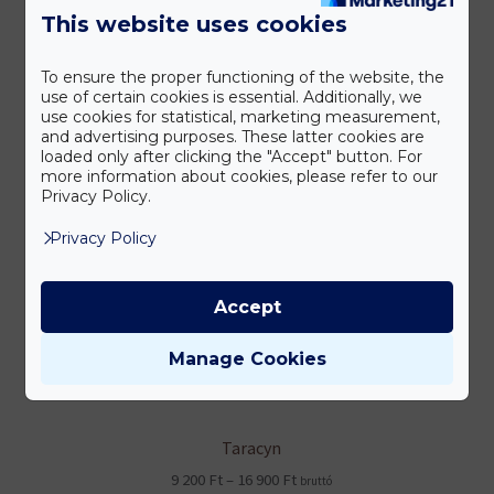
This website uses cookies
To ensure the proper functioning of the website, the
use of certain cookies is essential. Additionally, we
use cookies for statistical, marketing measurement,
and advertising purposes. These latter cookies are
loaded only after clicking the "Accept" button. For
more information about cookies, please refer to our
Privacy Policy.
Privacy Policy
Accept
Manage Cookies
Taracyn
Ártartomány:
9 200
Ft
–
16 900
Ft
bruttó