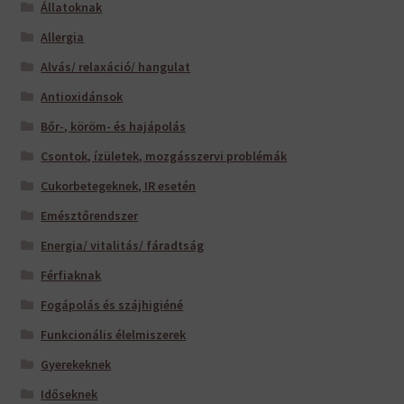
Állatoknak
Allergia
Alvás/ relaxáció/ hangulat
Antioxidánsok
Bőr-, köröm- és hajápolás
Csontok, ízületek, mozgásszervi problémák
Cukorbetegeknek, IR esetén
Emésztőrendszer
Energia/ vitalitás/ fáradtság
Férfiaknak
Fogápolás és szájhigiéné
Funkcionális élelmiszerek
Gyerekeknek
Időseknek