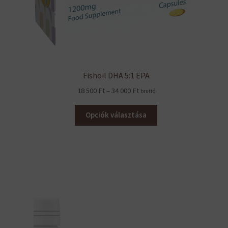
Fishoil DHA 5:1 EPA
Ártartomány:
18 500
Ft
–
34 000
Ft
bruttó
18
500 Ft
Opciók választása
–
34
000 Ft