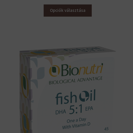
9
200 Ft
Opciók választása
–
16
900 Ft