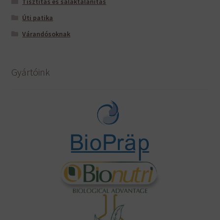
Tisztítás és salaktalanítás
Úti patika
Várandósoknak
Gyártóink