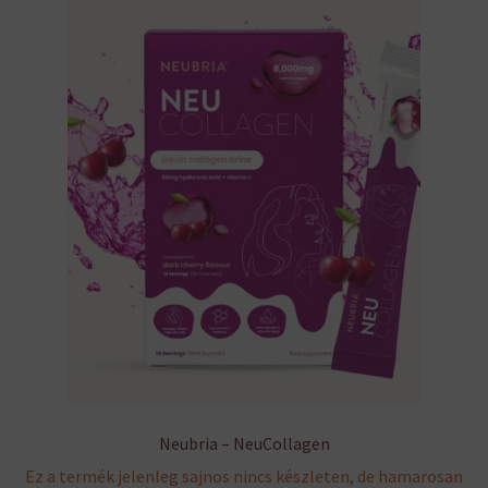
Neubria – NeuCollagen
Ez a termék jelenleg sajnos nincs készleten, de hamarosan