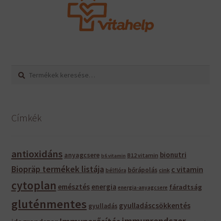
Keresés
Keresés
a
következőre:
Címkék
antioxidáns
bionutri
anyagcsere
B12 vitamin
b6 vitamin
Biopräp termékek listája
c vitamin
bőrápolás
bélflóra
cink
cytoplan
emésztés
energia
fáradtság
energia-anyagcsere
gluténmentes
gyulladáscsökkentés
gyulladás
immunrendszer