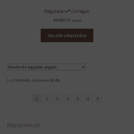
Regulatpro® Collagen
44 000
Ft
bruttó
Ennek
Opciók választása
a
terméknek
több
variációja
van.
A
Sorted
1–12 termék, összesen 65 db
változatok
by
a
latest
1
2
3
4
5
6
termékoldalon
választhatók
ki
Bejelentkezés