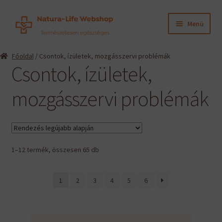
Ugrás
Kilépés
Menü
a
a
navigációhoz
tartalomba
Expand
Termékeink
Főoldal
/ Csontok, ízületek, mozgásszervi problémák
child
Csontok, ízületek,
menu
Expand
Információk
child
mozgásszervi problémák
menu
Expand
Gyártók
child
menu
Hírek
Sorted
1–12 termék, összesen 65 db
Viszonteladók, szakembereknek
by
latest
1
2
3
4
5
6
English