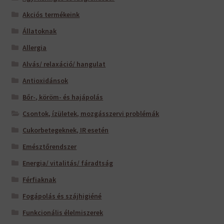
Akciós termékeink
Állatoknak
Allergia
Alvás/ relaxáció/ hangulat
Antioxidánsok
Bőr-, köröm- és hajápolás
Csontok, ízületek, mozgásszervi problémák
Cukorbetegeknek, IR esetén
Emésztőrendszer
Energia/ vitalitás/ fáradtság
Férfiaknak
Fogápolás és szájhigiéné
Funkcionális élelmiszerek