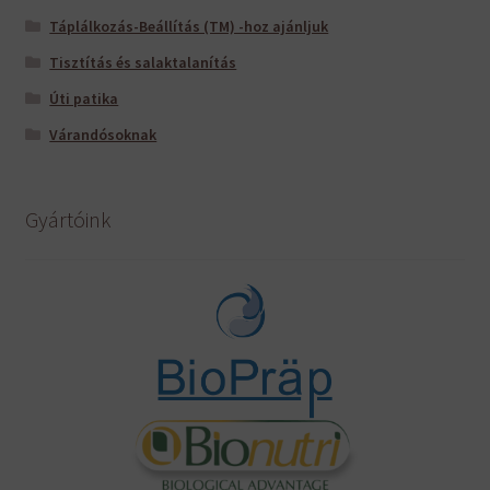
Táplálkozás-Beállítás (TM) -hoz ajánljuk
Tisztítás és salaktalanítás
Úti patika
Várandósoknak
Gyártóink