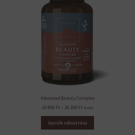
termékoldalon
választhatók
ki
Advanced Beauty Complex
Ártartomány:
16 800
Ft
–
26 300
Ft
bruttó
16
Ennek
800 Ft
Opciók választása
a
-
terméknek