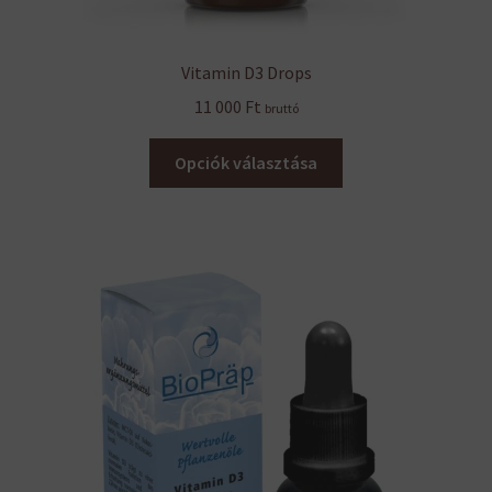
Vitamin D3 Drops
11 000
Ft
bruttó
Ennek
Opciók választása
a
terméknek
több
variációja
van.
A
változatok
a
termékoldalon
választhatók
ki