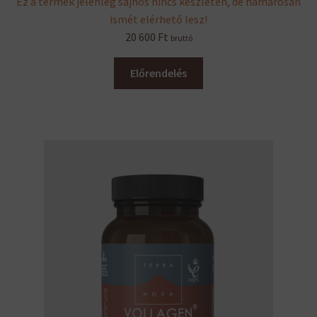
Ez a termék jelenleg sajnos nincs készleten, de hamarosan
ismét elérhető lesz!
20 600
Ft
bruttó
Előrendelés