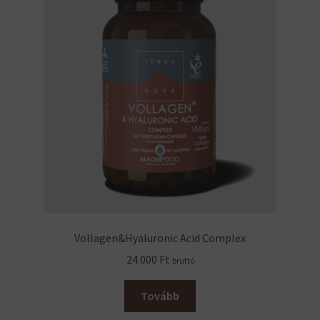
a
termékoldalon
választhatók
ki
Vollagen&Hyaluronic Acid Complex
24 000
Ft
bruttó
Tovább