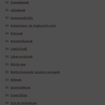
Gyerekeknek
Időseknek
Immunerősítés
Koleszterin- és triglicerid szint
Könyvek
Kozmetikumok
Légút/tüdő
Lézer eszközök
Máj és epe
Multivitaminok/ ásványi anyagok
Nőknek
Sportolóknak
Szem/látás
Szív és érrendszer