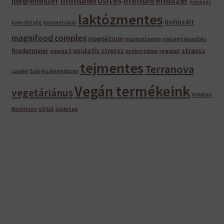
Immunerősítés
idegrendszer
keringés
laktózmentes
liofilizált
kimerültség
koncentráció
magnifood complex
magnézium
multivitamin
méregtelenítés
oxidatív stressz
stressz
Niedermaier
regulat
omega 3
probiotikum
tejmentes
Terranova
Szív és érrendszer
szelén
Vegán termékeink
vegetáriánus
Viridian
vírus
Nutrition
ízületek