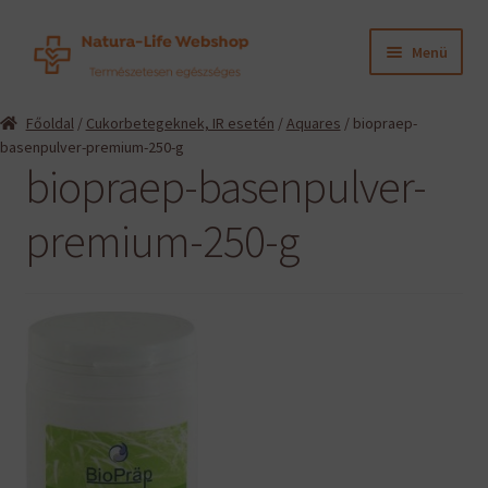
Ugrás
Kilépés
Menü
a
a
navigációhoz
tartalomba
Expand
Termékeink
Főoldal
/
Cukorbetegeknek, IR esetén
/
Aquares
/ biopraep-
child
basenpulver-premium-250-g
menu
Expand
Információk
biopraep-basenpulver-
child
menu
Expand
premium-250-g
Gyártók
child
menu
Hírek
Viszonteladók, szakembereknek
English