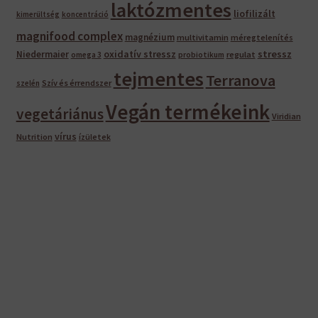
laktózmentes
liofilizált
kimerültség
koncentráció
magnifood complex
magnézium
multivitamin
méregtelenítés
oxidatív stressz
stressz
Niedermaier
regulat
omega 3
probiotikum
tejmentes
Terranova
Szív és érrendszer
szelén
Vegán termékeink
vegetáriánus
Viridian
vírus
Nutrition
ízületek