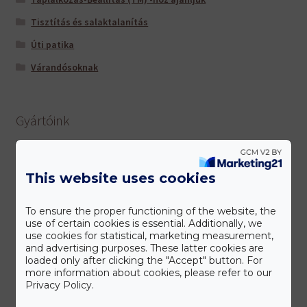
Tisztítás és salaktalanítás
Úti patika
Várandósoknak
Gyártóink
This website uses cookies
To ensure the proper functioning of the website, the
use of certain cookies is essential. Additionally, we
use cookies for statistical, marketing measurement,
and advertising purposes. These latter cookies are
loaded only after clicking the "Accept" button. For
more information about cookies, please refer to our
Privacy Policy.