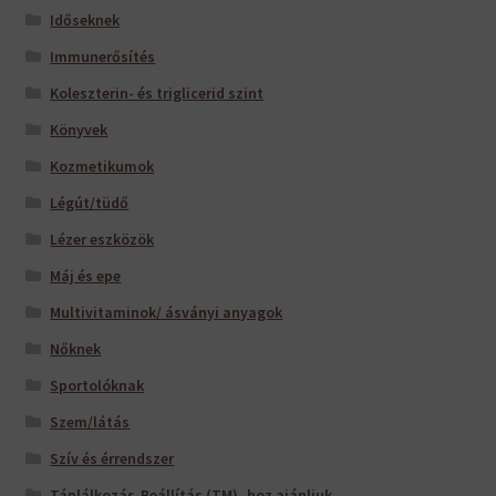
Időseknek
Immunerősítés
Koleszterin- és triglicerid szint
Könyvek
Kozmetikumok
Légút/tüdő
Lézer eszközök
Máj és epe
Multivitaminok/ ásványi anyagok
Nőknek
Sportolóknak
Szem/látás
Szív és érrendszer
Táplálkozás-Beállítás (TM) -hoz ajánljuk