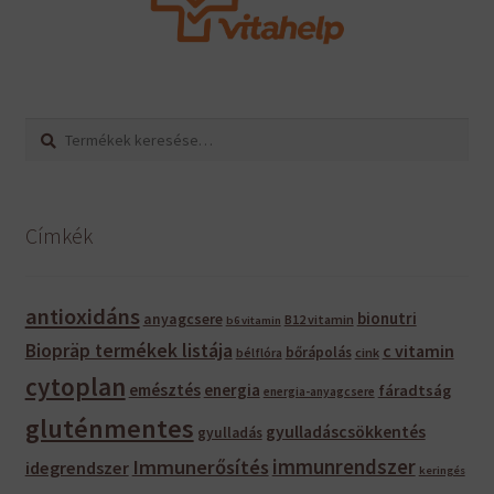
Keresés
Keresés
a
következőre:
Címkék
antioxidáns
bionutri
anyagcsere
B12 vitamin
b6 vitamin
Biopräp termékek listája
c vitamin
bőrápolás
bélflóra
cink
cytoplan
emésztés
energia
fáradtság
energia-anyagcsere
gluténmentes
gyulladáscsökkentés
gyulladás
immunrendszer
Immunerősítés
idegrendszer
keringés