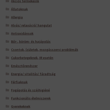
Akciós termékeink
Állatoknak
Allergia
Alvás/ relaxáció/ hangulat
Antioxidánsok
Bőr-, köröm- és hajápolás
Csontok, ízületek, mozgásszervi problémák
Cukorbetegeknek, IR esetén
Emésztőrendszer
Energia/ vitalitás/ fáradtság
Férfiaknak
Fogápolás és szájhigiéné
Funkcionális élelmiszerek
Gyerekeknek