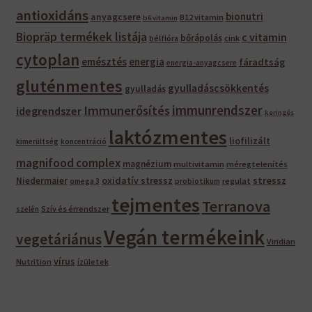
antioxidáns
bionutri
anyagcsere
B12 vitamin
b6 vitamin
Biopräp termékek listája
c vitamin
bőrápolás
bélflóra
cink
cytoplan
emésztés
energia
fáradtság
energia-anyagcsere
gluténmentes
gyulladáscsökkentés
gyulladás
immunrendszer
Immunerősítés
idegrendszer
keringés
laktózmentes
liofilizált
kimerültség
koncentráció
magnifood complex
magnézium
multivitamin
méregtelenítés
oxidatív stressz
stressz
Niedermaier
regulat
omega 3
probiotikum
tejmentes
Terranova
Szív és érrendszer
szelén
Vegán termékeink
vegetáriánus
Viridian
vírus
Nutrition
ízületek