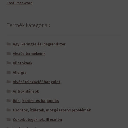
Lost Password
Termék kategóriák
Agyi keringés és idegrendszer
Akciós termékeink
Állatoknak
Allergia
Alvás/ relaxáció/ hangulat
Antioxidánsok
Bőr-, köröm- és hajápolás
Csontok, ízületek, mozgásszervi problémák
Cukorbetegeknek, IR esetén