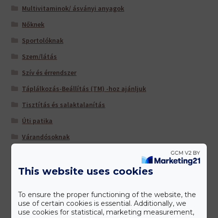
Multivitaminok/ ásványi anyagok
Nőknek
Sportolóknak
Szem/látás
Szív és érrendszer
Táplálkozás-Beállítás (TM) -hoz ajánljuk
Tisztítás és salaktalanítás
Úti patika
Várandósoknak
This website uses cookies
Gyártóink
To ensure the proper functioning of the website, the
use of certain cookies is essential. Additionally, we
use cookies for statistical, marketing measurement,