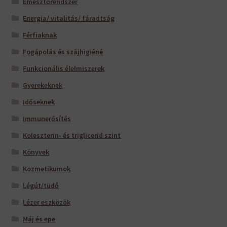
Emésztőrendszer
Energia/ vitalitás/ fáradtság
Férfiaknak
Fogápolás és szájhigiéné
Funkcionális élelmiszerek
Gyerekeknek
Időseknek
Immunerősítés
Koleszterin- és triglicerid szint
Könyvek
Kozmetikumok
Légút/tüdő
Lézer eszközök
Máj és epe