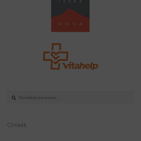
Keresés
Keresés
a
következőre:
Címkék