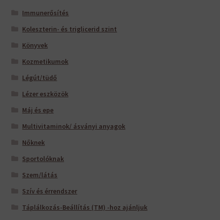
Immunerősítés
Koleszterin- és triglicerid szint
Könyvek
Kozmetikumok
Légút/tüdő
Lézer eszközök
Máj és epe
Multivitaminok/ ásványi anyagok
Nőknek
Sportolóknak
Szem/látás
Szív és érrendszer
Táplálkozás-Beállítás (TM) -hoz ajánljuk