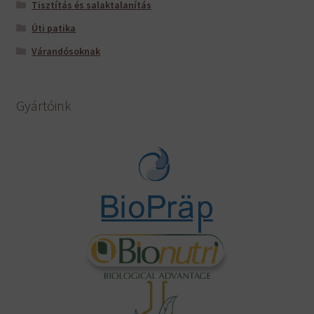
Tisztítás és salaktalanítás
Úti patika
Várandósoknak
Gyártóink