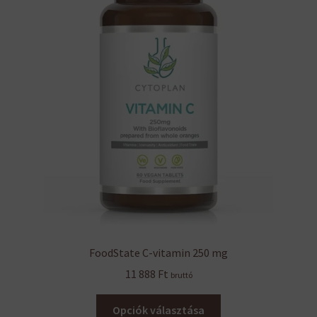
FoodState C-vitamin 250 mg
11 888
Ft
bruttó
Ennek
Opciók választása