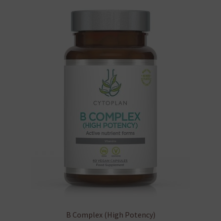
variációja
van.
A
változatok
a
termékoldalon
választhatók
ki
B Complex (High Potency)