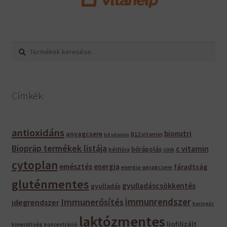
Keresés
Keresés
a
következőre:
Címkék
antioxidáns
bionutri
anyagcsere
B12 vitamin
b6 vitamin
Biopräp termékek listája
c vitamin
bőrápolás
bélflóra
cink
cytoplan
emésztés
energia
fáradtság
energia-anyagcsere
gluténmentes
gyulladáscsökkentés
gyulladás
immunrendszer
Immunerősítés
idegrendszer
keringés
laktózmentes
liofilizált
kimerültség
koncentráció