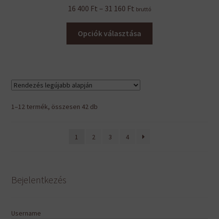
Ártartomány:
16 400
Ft
–
31 160
Ft
bruttó
16
Ennek
400 Ft
Opciók választása
a
-
terméknek
31
több
160 Ft
variációja
van.
A
Sorted
1–12 termék, összesen 42 db
változatok
by
a
latest
1
2
3
4
termékoldalon
választhatók
ki
Bejelentkezés
Username