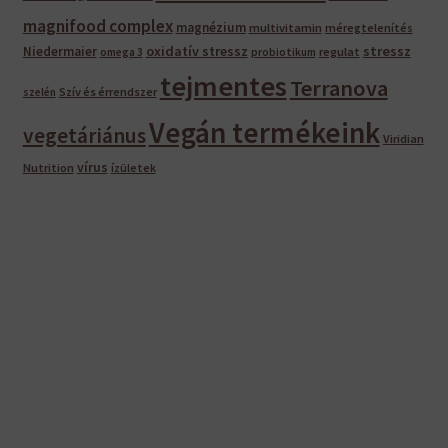
magnifood complex
magnézium
multivitamin
méregtelenítés
oxidatív stressz
stressz
Niedermaier
regulat
omega 3
probiotikum
tejmentes
Terranova
Szív és érrendszer
szelén
Vegán termékeink
vegetáriánus
Viridian
vírus
Nutrition
ízületek