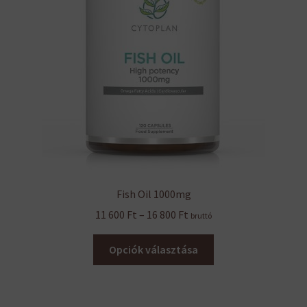
Fish Oil 1000mg
Ártartomány:
11 600
Ft
–
16 800
Ft
bruttó
11
Ennek
600 Ft
Opciók választása
a
-
terméknek
16
több
800 Ft