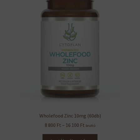
Wholefood Zinc 10mg (60db)
Ártartomány:
8 800
Ft
–
16 100
Ft
bruttó
8
Ennek