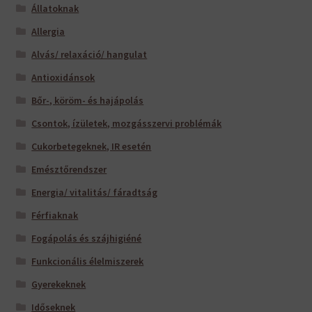
Állatoknak
Allergia
Alvás/ relaxáció/ hangulat
Antioxidánsok
Bőr-, köröm- és hajápolás
Csontok, ízületek, mozgásszervi problémák
Cukorbetegeknek, IR esetén
Emésztőrendszer
Energia/ vitalitás/ fáradtság
Férfiaknak
Fogápolás és szájhigiéné
Funkcionális élelmiszerek
Gyerekeknek
Időseknek