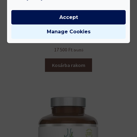
Accept
Manage Cookies
Vitamin C + Bioflavonoids (1000 mg)
17 500
Ft
bruttó
Kosárba rakom