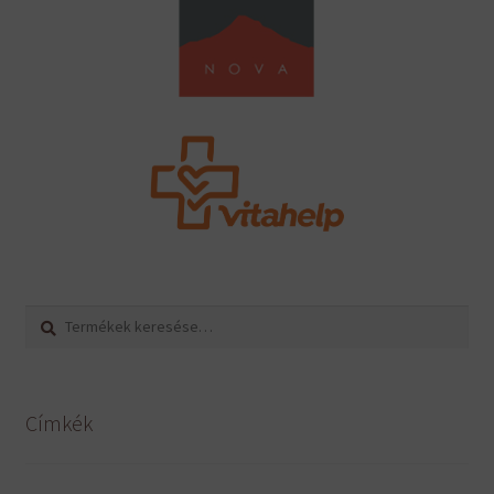
Keresés
Keresés
a
következőre:
Címkék