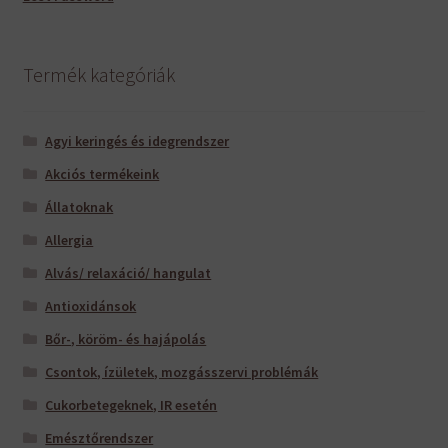
Termék kategóriák
Agyi keringés és idegrendszer
Akciós termékeink
Állatoknak
Allergia
Alvás/ relaxáció/ hangulat
Antioxidánsok
Bőr-, köröm- és hajápolás
Csontok, ízületek, mozgásszervi problémák
Cukorbetegeknek, IR esetén
Emésztőrendszer