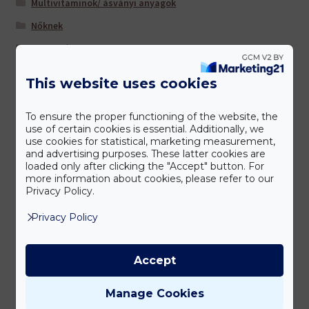
Multivitaminok/ ásványi anyagok
Nőknek
Sportolóknak
Szem/látás
This website uses cookies
Szív és érrendszer
Táplálkozás-Beállítás (TM) -hoz ajánljuk
To ensure the proper functioning of the website, the
use of certain cookies is essential. Additionally, we
Tisztítás és salaktalanítás
use cookies for statistical, marketing measurement,
and advertising purposes. These latter cookies are
Úti patika
loaded only after clicking the "Accept" button. For
more information about cookies, please refer to our
Várandósoknak
Privacy Policy.
Privacy Policy
Gyártóink
Accept
Manage Cookies