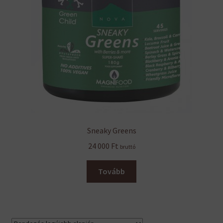
ki
Sneaky Greens
24 000
Ft
bruttó
Tovább