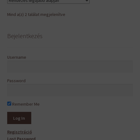
Sorted
Mind a(z) 2 találat megjelenítve
by
latest
Bejelentkezés
Username
Password
Remember Me
Regisztráció
Lost Password