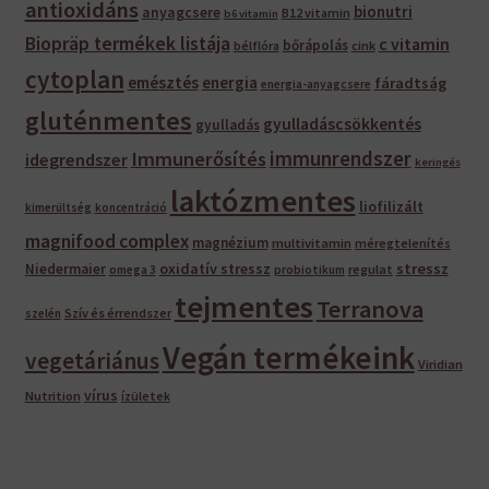
antioxidáns
bionutri
anyagcsere
B12 vitamin
b6 vitamin
Biopräp termékek listája
c vitamin
bőrápolás
bélflóra
cink
cytoplan
emésztés
energia
fáradtság
energia-anyagcsere
gluténmentes
gyulladáscsökkentés
gyulladás
immunrendszer
Immunerősítés
idegrendszer
keringés
laktózmentes
liofilizált
kimerültség
koncentráció
magnifood complex
magnézium
multivitamin
méregtelenítés
oxidatív stressz
stressz
Niedermaier
regulat
omega 3
probiotikum
tejmentes
Terranova
Szív és érrendszer
szelén
Vegán termékeink
vegetáriánus
Viridian
vírus
Nutrition
ízületek