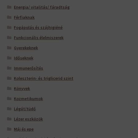
Energia/ vitalitás/ fáradtság
Férfiaknak
Fogápolás és szájhigiéné
Funkcionális élelmiszerek
Gyerekeknek
Időseknek
Immunerősítés
Koleszterin- és triglicerid szint
Könyvek
Kozmetikumok
Légút/tüdő
Lézer eszközök
Máj és epe