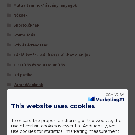
Multivitaminok/ ásványi anyagok
Nőknek
Sportolóknak
Szem/látás
Szív és érrendszer
Táplálkozás-Beállítás (TM) -hoz ajánljuk
Tisztítás és salaktalanítás
Úti patika
Várandósoknak
This website uses cookies
Gyártóink
To ensure the proper functioning of the website, the
use of certain cookies is essential. Additionally, we
use cookies for statistical, marketing measurement,