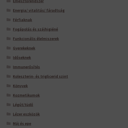
Emésztőrendszer
Energia/ vitalitás/ fáradtság
Férfiaknak
Fogápolás és szájhigiéné
Funkcionális élelmiszerek
Gyerekeknek
Időseknek
Immunerősítés
Koleszterin- és triglicerid szint
Könyvek
Kozmetikumok
Légút/tüdő
Lézer eszközök
Máj és epe