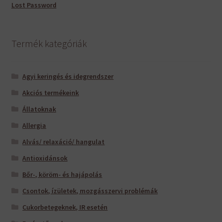
Lost Password
Termék kategóriák
Agyi keringés és idegrendszer
Akciós termékeink
Állatoknak
Allergia
Alvás/ relaxáció/ hangulat
Antioxidánsok
Bőr-, köröm- és hajápolás
Csontok, ízületek, mozgásszervi problémák
Cukorbetegeknek, IR esetén