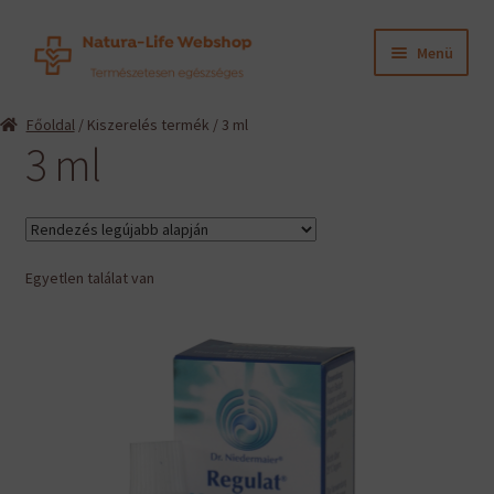
Ugrás
Kilépés
Menü
a
a
navigációhoz
tartalomba
Expand
Termékeink
Főoldal
/ Kiszerelés termék / 3 ml
child
3 ml
menu
Expand
Információk
child
menu
Expand
Gyártók
child
menu
Egyetlen találat van
Hírek
Viszonteladók, szakembereknek
English