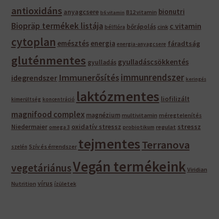
antioxidáns
bionutri
anyagcsere
B12 vitamin
b6 vitamin
Biopräp termékek listája
c vitamin
bőrápolás
bélflóra
cink
cytoplan
emésztés
energia
fáradtság
energia-anyagcsere
gluténmentes
gyulladáscsökkentés
gyulladás
immunrendszer
Immunerősítés
idegrendszer
keringés
laktózmentes
liofilizált
kimerültség
koncentráció
magnifood complex
magnézium
multivitamin
méregtelenítés
oxidatív stressz
stressz
Niedermaier
regulat
omega 3
probiotikum
tejmentes
Terranova
Szív és érrendszer
szelén
Vegán termékeink
vegetáriánus
Viridian
vírus
Nutrition
ízületek