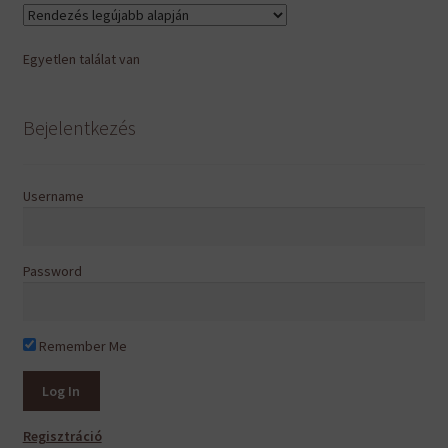
van.
A
Egyetlen találat van
változatok
a
termékoldalon
Bejelentkezés
választhatók
ki
Username
Password
Remember Me
Regisztráció