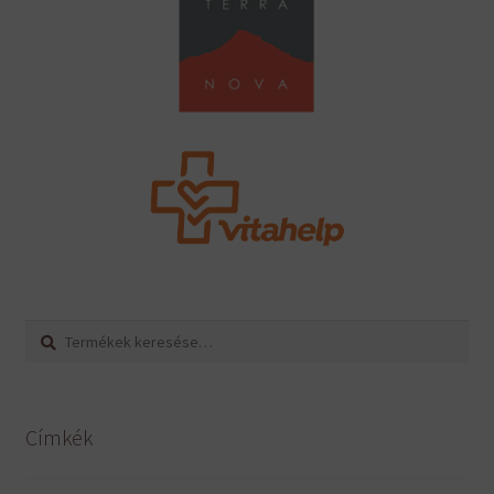
Keresés
Keresés
a
következőre:
Címkék