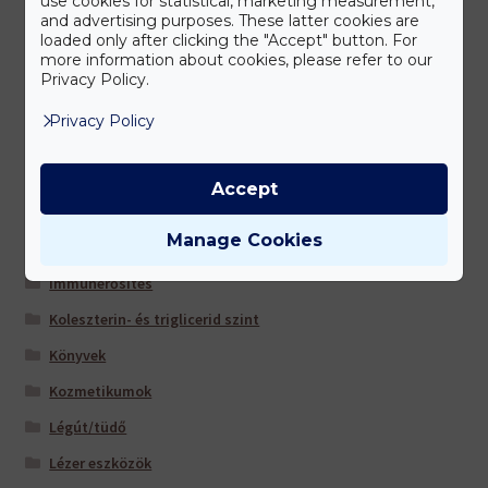
use cookies for statistical, marketing measurement,
and advertising purposes. These latter cookies are
Emésztőrendszer
loaded only after clicking the "Accept" button. For
more information about cookies, please refer to our
Energia/ vitalitás/ fáradtság
Privacy Policy.
Férfiaknak
Privacy Policy
Fogápolás és szájhigiéné
Funkcionális élelmiszerek
Accept
Gyerekeknek
Manage Cookies
Időseknek
Immunerősítés
Koleszterin- és triglicerid szint
Könyvek
Kozmetikumok
Légút/tüdő
Lézer eszközök