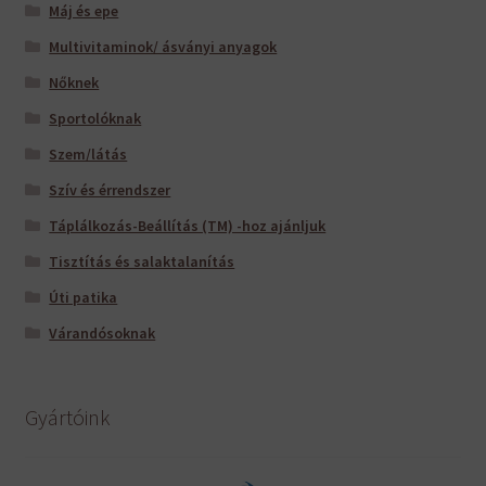
Máj és epe
Multivitaminok/ ásványi anyagok
Nőknek
Sportolóknak
Szem/látás
Szív és érrendszer
Táplálkozás-Beállítás (TM) -hoz ajánljuk
Tisztítás és salaktalanítás
Úti patika
Várandósoknak
Gyártóink