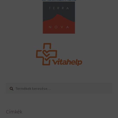
Keresés
Keresés
a
következőre:
Címkék