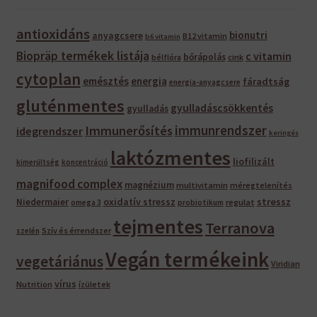
antioxidáns
bionutri
anyagcsere
B12 vitamin
b6 vitamin
Biopräp termékek listája
c vitamin
bőrápolás
bélflóra
cink
cytoplan
emésztés
energia
fáradtság
energia-anyagcsere
gluténmentes
gyulladáscsökkentés
gyulladás
immunrendszer
Immunerősítés
idegrendszer
keringés
laktózmentes
liofilizált
kimerültség
koncentráció
magnifood complex
magnézium
multivitamin
méregtelenítés
oxidatív stressz
stressz
Niedermaier
regulat
omega 3
probiotikum
tejmentes
Terranova
Szív és érrendszer
szelén
Vegán termékeink
vegetáriánus
Viridian
vírus
Nutrition
ízületek