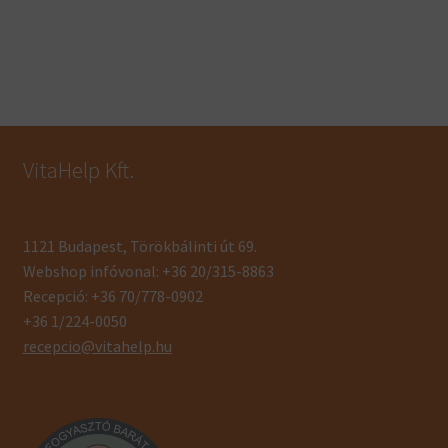
VitaHelp Kft.
1121 Budapest, Törökbálinti út 69.
Webshop infóvonal: +36 20/315-8863
Recepció: +36 70/778-0902
+36 1/224-0050
recepcio@vitahelp.hu