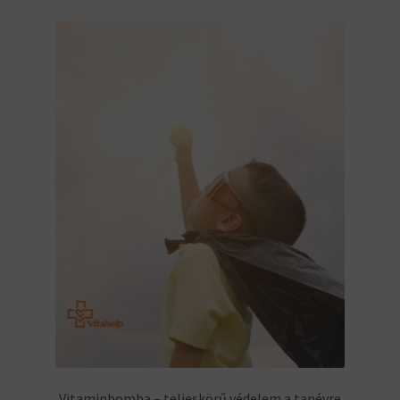
Vitaminbomba – teljeskörű védelem a tanévre