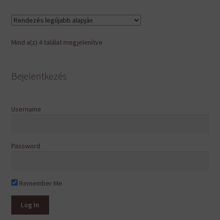
500 Ft
variációja
van.
A
Sorted
Mind a(z) 4 találat megjelenítve
változatok
by
a
latest
termékoldalon
Bejelentkezés
választhatók
ki
Username
Password
Remember Me