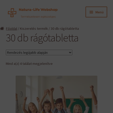
Ugrás
Kilépés
Menü
a
a
navigációhoz
tartalomba
Expand
Termékeink
Főoldal
/ Kiszerelés termék / 30 db rágótabletta
child
30 db rágótabletta
menu
Expand
Információk
child
menu
Expand
Gyártók
child
menu
Sorted
Mind a(z) 4 találat megjelenítve
Hírek
by
latest
Viszonteladók, szakembereknek
English