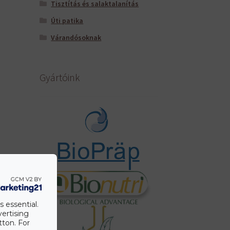
Tisztítás és salaktalanítás
Úti patika
Várandósoknak
Gyártóink
s essential.
vertising
tton. For