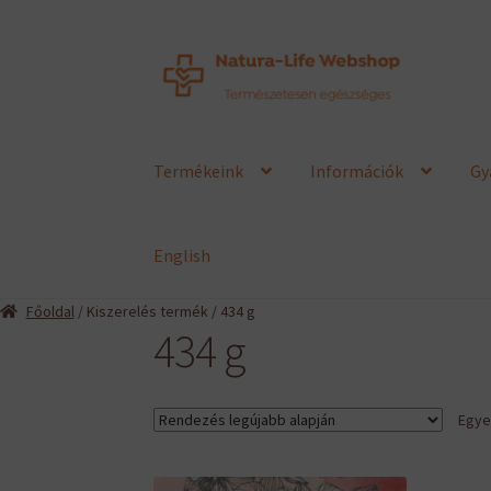
Ugrás
Kilépés
a
a
navigációhoz
tartalomba
Termékeink
Információk
Gy
English
Főoldal
/ Kiszerelés termék / 434 g
434 g
Egyet