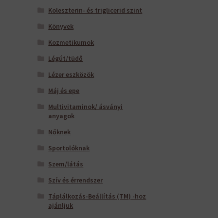
Koleszterin- és triglicerid szint
Könyvek
Kozmetikumok
Légút/tüdő
Lézer eszközök
Máj és epe
Multivitaminok/ ásványi
anyagok
Nőknek
Sportolóknak
Szem/látás
Szív és érrendszer
Táplálkozás-Beállítás (TM) -hoz
ajánljuk