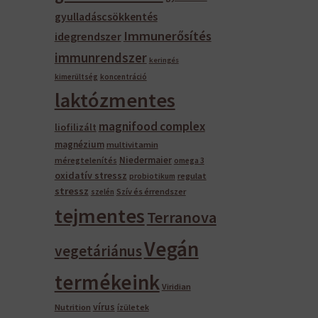
gyulladáscsökkentés
Immunerősítés
idegrendszer
immunrendszer
keringés
kimerültség
koncentráció
laktózmentes
magnifood complex
liofilizált
magnézium
multivitamin
Niedermaier
méregtelenítés
omega 3
oxidatív stressz
regulat
probiotikum
stressz
Szív és érrendszer
szelén
tejmentes
Terranova
Vegán
vegetáriánus
termékeink
Viridian
vírus
Nutrition
ízületek