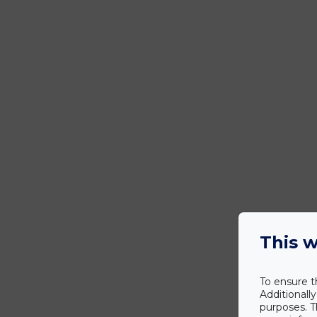
This w
To ensure t
Additionall
purposes. T