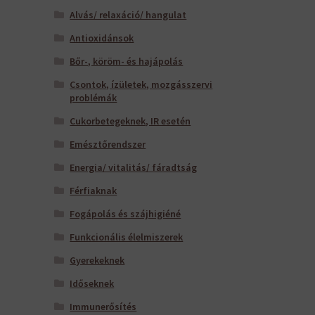
Alvás/ relaxáció/ hangulat
Antioxidánsok
Bőr-, köröm- és hajápolás
Csontok, ízületek, mozgásszervi
problémák
Cukorbetegeknek, IR esetén
Emésztőrendszer
Energia/ vitalitás/ fáradtság
Férfiaknak
Fogápolás és szájhigiéné
Funkcionális élelmiszerek
Gyerekeknek
Időseknek
Immunerősítés