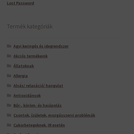
Lost Password
Termék kategóriák
Agyi keringés és idegrendszer
Akciós termékeink
Állatoknak
Allergia
Alvás/ relaxáció/ hangulat
Antioxidánsok
Bőr-, köröm- és hajápolás
Csontok, ízületek, mozgásszervi problémák
Cukorbetegeknek, IR esetén