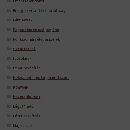
Emésztőrendszer
Energia/ vitalitás/ fáradtság
Férfiaknak
Fogápolás és szájhigiéné
Funkcionális élelmiszerek
Gyerekeknek
Időseknek
Immunerősítés
Koleszterin- és triglicerid szint
Könyvek
Kozmetikumok
Légút/tüdő
Lézer eszközök
Máj és epe