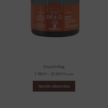
Smooth Mag
Ártartomány:
1 780
Ft
–
20 200
Ft
bruttó
1
Ennek
780 Ft
Opciók választása
a
-
terméknek
20
több
200 Ft
variációja