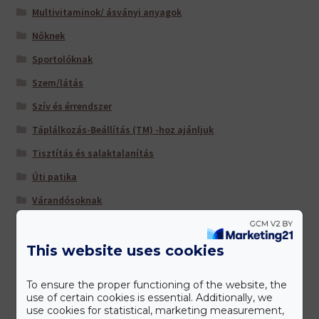
Multivitaminok/ ásványi anyagok
Nőknek
Sportolóknak
Szem/látás
Szív és érrendszer
Táplálkozás-Beállítás (TM) -hoz ajánljuk
Tisztítás és salaktalanítás
Úti patika
Várandósoknak
This website uses cookies
Gyártóink
To ensure the proper functioning of the website, the
use of certain cookies is essential. Additionally, we
use cookies for statistical, marketing measurement,