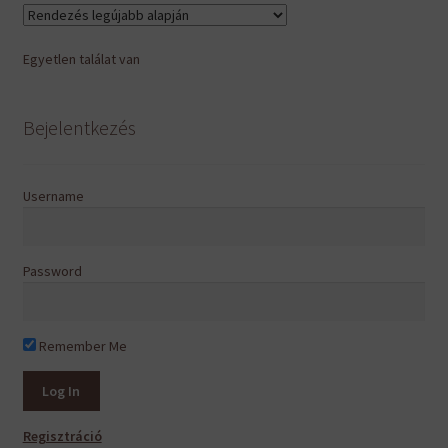
van.
A
Egyetlen találat van
változatok
a
termékoldalon
Bejelentkezés
választhatók
ki
Username
Password
Remember Me
Regisztráció