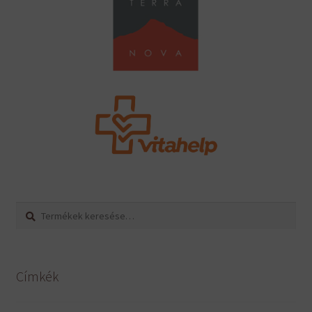
Keresés
Keresés
a
következőre:
Címkék