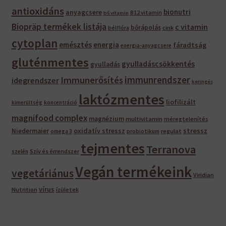
antioxidáns
bionutri
anyagcsere
B12 vitamin
b6 vitamin
Biopräp termékek listája
c vitamin
bőrápolás
bélflóra
cink
cytoplan
emésztés
energia
fáradtság
energia-anyagcsere
gluténmentes
gyulladáscsökkentés
gyulladás
immunrendszer
Immunerősítés
idegrendszer
keringés
laktózmentes
liofilizált
kimerültség
koncentráció
magnifood complex
magnézium
multivitamin
méregtelenítés
oxidatív stressz
stressz
Niedermaier
regulat
omega 3
probiotikum
tejmentes
Terranova
Szív és érrendszer
szelén
Vegán termékeink
vegetáriánus
Viridian
vírus
Nutrition
ízületek