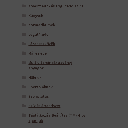
Koleszterin- és triglicerid szint
Könyvek
Kozmetikumok
Légút/tüdő
Lézer eszközök
Máj és epe
Multivitaminok/ ásványi
anyagok
Nőknek
Sportolóknak
Szem/látás
Szív és érrendszer
Táplálkozás-Beállítás (TM) -hoz
ajánljuk