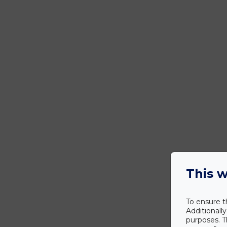
This w
To ensure t
Additionall
purposes. T