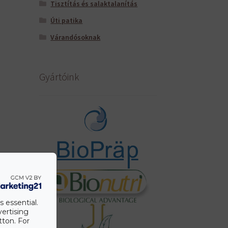
Tisztítás és salaktalanítás
Úti patika
Várandósoknak
Gyártóink
s essential.
vertising
tton. For