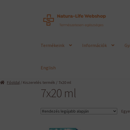
Ugrás
Kilépés
a
a
navigációhoz
tartalomba
Termékeink
Információk
Gy
English
Főoldal
/ Kiszerelés termék / 7x20 ml
7x20 ml
Egyet