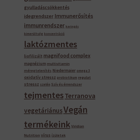
gyulladáscsökkentés
Immunerősítés
idegrendszer
immunrendszer
keringés
kimerültség
koncentráció
laktózmentes
magnifood complex
liofilizált
magnézium
multivitamin
Niedermaier
méregtelenítés
omega 3
oxidatív stressz
regulat
probiotikum
stressz
Szív és érrendszer
szelén
tejmentes
Terranova
Vegán
vegetáriánus
termékeink
Viridian
vírus
Nutrition
ízületek