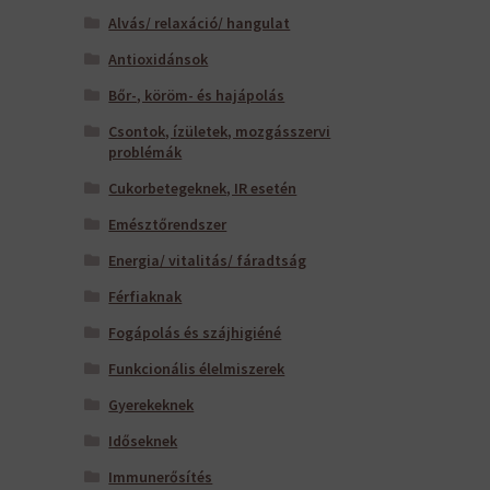
Alvás/ relaxáció/ hangulat
Antioxidánsok
Bőr-, köröm- és hajápolás
Csontok, ízületek, mozgásszervi
problémák
Cukorbetegeknek, IR esetén
Emésztőrendszer
Energia/ vitalitás/ fáradtság
Férfiaknak
Fogápolás és szájhigiéné
Funkcionális élelmiszerek
Gyerekeknek
Időseknek
Immunerősítés