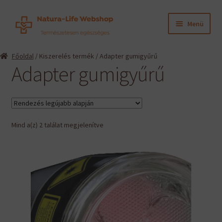
Ugrás
Kilépés
Menü
a
a
navigációhoz
tartalomba
Expand
Termékeink
Főoldal
/ Kiszerelés termék / Adapter gumigyűrű
child
Adapter gumigyűrű
menu
Expand
Információk
child
menu
Expand
Gyártók
child
menu
Sorted
Mind a(z) 2 találat megjelenítve
Hírek
by
latest
Viszonteladók, szakembereknek
English