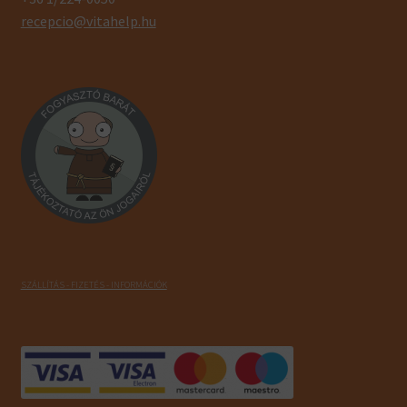
recepcio@vitahelp.hu
SZÁLLÍTÁS - FIZETÉS - INFORMÁCIÓK