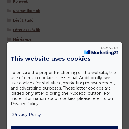
Könyvek
Kozmetikumok
Légút/tüdő
Lézer eszközök
Máj és epe
Multivitaminok/ ásványi anyagok
This website uses cookies
Nőknek
Sportolóknak
To ensure the proper functioning of the website, the
Szem/látás
use of certain cookies is essential. Additionally, we
use cookies for statistical, marketing measurement,
Szív és érrendszer
and advertising purposes. These latter cookies are
loaded only after clicking the "Accept" button. For
Táplálkozás-Beállítás (TM) -hoz ajánljuk
more information about cookies, please refer to our
Privacy Policy.
Tisztítás és salaktalanítás
Privacy Policy
Úti patika
Várandósoknak