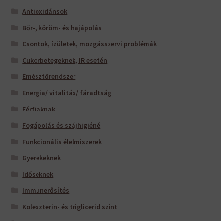
Antioxidánsok
Bőr-, köröm- és hajápolás
Csontok, ízületek, mozgásszervi problémák
Cukorbetegeknek, IR esetén
Emésztőrendszer
Energia/ vitalitás/ fáradtság
Férfiaknak
Fogápolás és szájhigiéné
Funkcionális élelmiszerek
Gyerekeknek
Időseknek
Immunerősítés
Koleszterin- és triglicerid szint