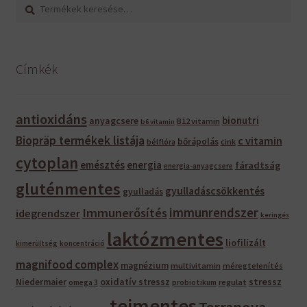
Keresés
Keresés
a
következőre:
Címkék
antioxidáns
bionutri
anyagcsere
B12 vitamin
b6 vitamin
Biopräp termékek listája
c vitamin
bőrápolás
bélflóra
cink
cytoplan
emésztés
energia
fáradtság
energia-anyagcsere
gluténmentes
gyulladáscsökkentés
gyulladás
immunrendszer
Immunerősítés
idegrendszer
keringés
laktózmentes
liofilizált
kimerültség
koncentráció
magnifood complex
magnézium
multivitamin
méregtelenítés
oxidatív stressz
stressz
Niedermaier
regulat
omega 3
probiotikum
tejmentes
Terranova