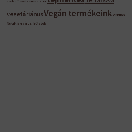
Szív és érrendszer
szelén
Vegán termékeink
vegetáriánus
Viridian
vírus
Nutrition
ízületek