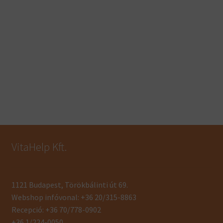
VitaHelp Kft.
1121 Budapest, Törökbálinti út 69.
Webshop infóvonal: +36 20/315-8863
Recepció: +36 70/778-0902
+36 1/224-0050