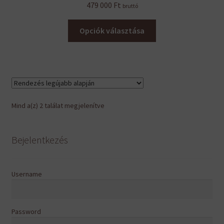
479 000
Ft
bruttó
Ennek
Opciók választása
a
terméknek
több
variációja
van.
A
Sorted
Mind a(z) 2 találat megjelenítve
változatok
by
a
latest
termékoldalon
Bejelentkezés
választhatók
ki
Username
Password