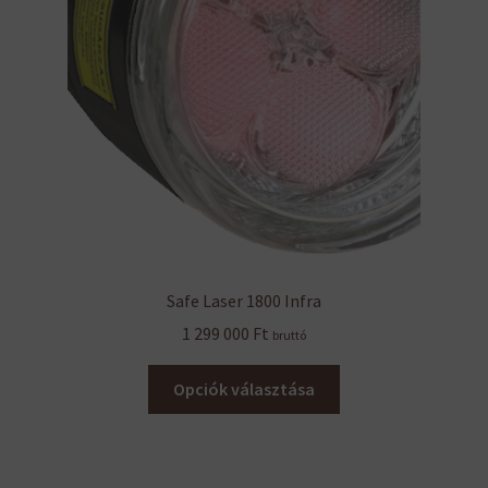
Safe Laser 1800 Infra
1 299 000
Ft
bruttó
Ennek
Opciók választása
a
terméknek
több
variációja