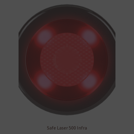
van.
A
változatok
a
termékoldalon
választhatók
ki
Safe Laser 500 Infra