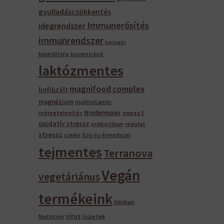
gyulladáscsökkentés
Immunerősítés
idegrendszer
immunrendszer
keringés
kimerültség
koncentráció
laktózmentes
magnifood complex
liofilizált
magnézium
multivitamin
Niedermaier
méregtelenítés
omega 3
oxidatív stressz
regulat
probiotikum
stressz
Szív és érrendszer
szelén
tejmentes
Terranova
Vegán
vegetáriánus
termékeink
Viridian
vírus
Nutrition
ízületek