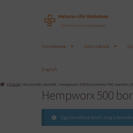
Ugrás
Kilépés
a
a
navigációhoz
tartalomba
Termékeink
Információk
Gy
English
Főoldal
/ Kiszerelés termék / Hempworx 500 borsmenta THC-mentes (3
Hempworx 500 bor
Egy termék se felelt meg a keresés