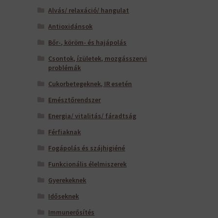
Alvás/ relaxáció/ hangulat
Antioxidánsok
Bőr-, köröm- és hajápolás
Csontok, ízületek, mozgásszervi
problémák
Cukorbetegeknek, IR esetén
Emésztőrendszer
Energia/ vitalitás/ fáradtság
Férfiaknak
Fogápolás és szájhigiéné
Funkcionális élelmiszerek
Gyerekeknek
Időseknek
Immunerősítés