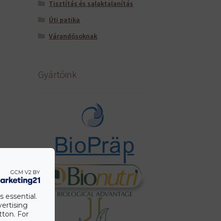
Tisztítás és salaktalanítás
Úti patika
Várandósoknak
Gyártóink
s essential.
vertising
tton. For