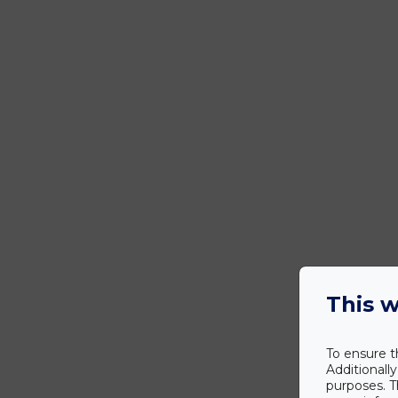
This w
To ensure t
Additionall
purposes. T