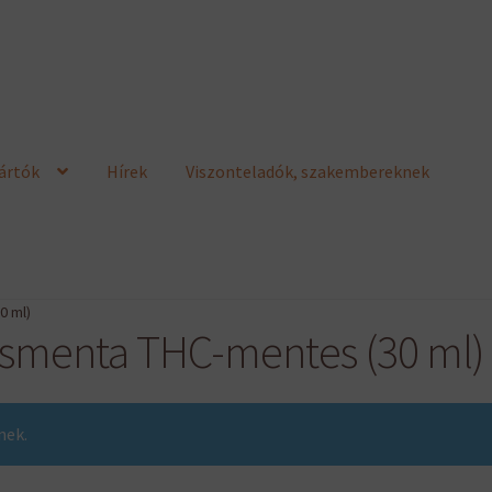
ártók
Hírek
Viszonteladók, szakembereknek
0 ml)
smenta THC-mentes (30 ml)
nek.