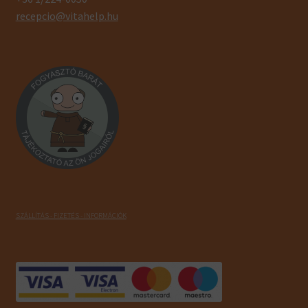
recepcio@vitahelp.hu
SZÁLLÍTÁS - FIZETÉS - INFORMÁCIÓK