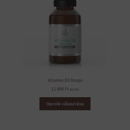
Vitamin D3 Drops
11 000
Ft
bruttó
Ennek
Opciók választása
a
terméknek
több
variációja