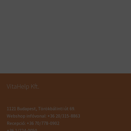
VitaHelp Kft.
1121 Budapest, Törökbálinti út 69.
Webshop infóvonal: +36 20/315-8863
Recepció: +36 70/778-0902
+36 1/224-0050