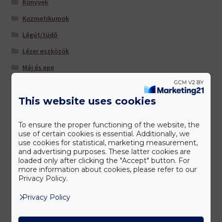
Könyvek
Kozmetikumok
Légút/tüdő
Lézer eszközök
Máj és epe
Multivitaminok/ ásványi anyagok
This website uses cookies
Nőknek
Sportolóknak
To ensure the proper functioning of the website, the
Szem/látás
use of certain cookies is essential. Additionally, we
use cookies for statistical, marketing measurement,
Szív és érrendszer
and advertising purposes. These latter cookies are
loaded only after clicking the "Accept" button. For
Táplálkozás-Beállítás (TM) -hoz ajánljuk
more information about cookies, please refer to our
Privacy Policy.
Tisztítás és salaktalanítás
Privacy Policy
Úti patika
Várandósoknak