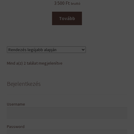
3 500
Ft
bruttó
Tovább
Sorted
Mind a(z) 2 találat megjelenítve
by
latest
Bejelentkezés
Username
Password