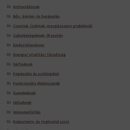
Antioxidánsok
Bőr-, köröm- és hajápolás
Csontok, ízületek, mozgásszervi problémák
Cukorbetegeknek, IR esetén
Emésztőrendszer
Energia/ vitalitás/ fáradtság
Férfiaknak
Fogápolás és szájhigiéné
Funkcionális élelmiszerek
Gyerekeknek
Időseknek
Immunerősítés
Koleszterin- és triglicerid szint