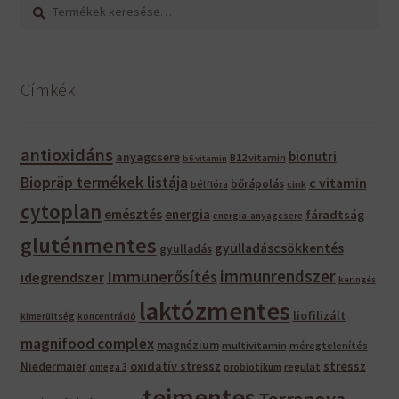
Keresés
Keresés
a
következőre:
Címkék
antioxidáns
bionutri
anyagcsere
B12 vitamin
b6 vitamin
Biopräp termékek listája
c vitamin
bőrápolás
bélflóra
cink
cytoplan
emésztés
energia
fáradtság
energia-anyagcsere
gluténmentes
gyulladáscsökkentés
gyulladás
immunrendszer
Immunerősítés
idegrendszer
keringés
laktózmentes
liofilizált
kimerültség
koncentráció
magnifood complex
magnézium
multivitamin
méregtelenítés
oxidatív stressz
stressz
Niedermaier
regulat
omega 3
probiotikum
tejmentes
Terranova