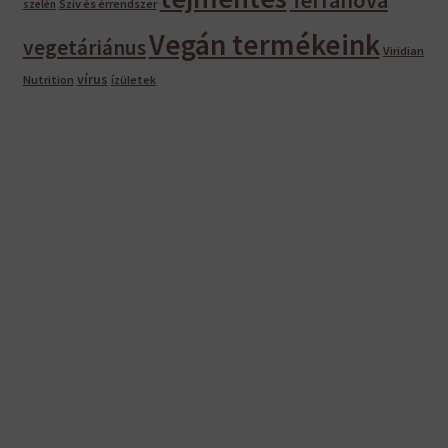
Szív és érrendszer
szelén
Vegán termékeink
vegetáriánus
Viridian
vírus
Nutrition
ízületek