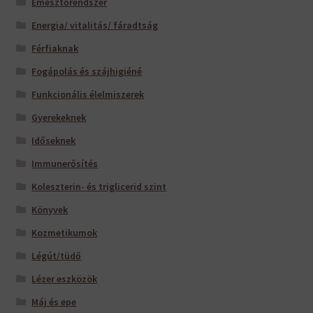
Emésztőrendszer
Energia/ vitalitás/ fáradtság
Férfiaknak
Fogápolás és szájhigiéné
Funkcionális élelmiszerek
Gyerekeknek
Időseknek
Immunerősítés
Koleszterin- és triglicerid szint
Könyvek
Kozmetikumok
Légút/tüdő
Lézer eszközök
Máj és epe