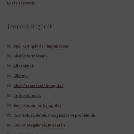
Lost Password
Termék kategóriák
Agyi keringés és idegrendszer
Akciós termékeink
Állatoknak
Allergia
Alvás/ relaxáció/ hangulat
Antioxidánsok
Bőr-, köröm- és hajápolás
Csontok, ízületek, mozgásszervi problémák
Cukorbetegeknek, IR esetén