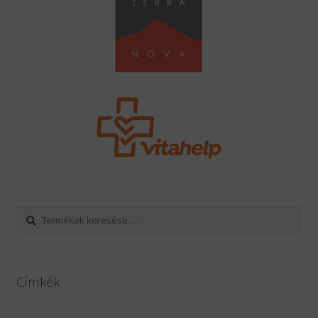
Keresés
Keresés
a
következőre:
Címkék