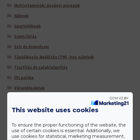
Multivitaminok/ ásványi anyagok
Nőknek
Sportolóknak
Szem/látás
Szív és érrendszer
Táplálkozás-Beállítás (TM) -hoz ajánljuk
Tisztítás és salaktalanítás
Úti patika
Várandósoknak
This website uses cookies
Gyártóink
To ensure the proper functioning of the website, the
use of certain cookies is essential. Additionally, we
use cookies for statistical, marketing measurement,