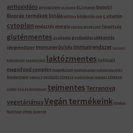
antioxidáns
bionutri
anyagcsere
B12 vitamin
b6 vitamin
Biopräp termékek listája
c vitamin
bőrápolás
bélflóra
cink
cytoplan
emésztés
energia
fáradtság
energia-anyagcsere
gluténmentes
gyulladáscsökkentés
gyulladás
immunrendszer
Immunerősítés
idegrendszer
keringés
laktózmentes
liofilizált
kimerültség
koncentráció
magnifood complex
magnézium
multivitamin
méregtelenítés
oxidatív stressz
stressz
Niedermaier
regulat
omega 3
probiotikum
tejmentes
Terranova
Szív és érrendszer
szelén
Vegán termékeink
vegetáriánus
Viridian
vírus
Nutrition
ízületek