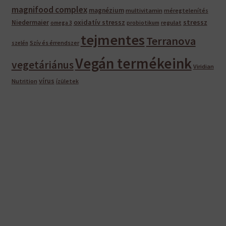
magnifood complex
magnézium
multivitamin
méregtelenítés
oxidatív stressz
stressz
Niedermaier
regulat
omega 3
probiotikum
tejmentes
Terranova
Szív és érrendszer
szelén
Vegán termékeink
vegetáriánus
Viridian
vírus
Nutrition
ízületek