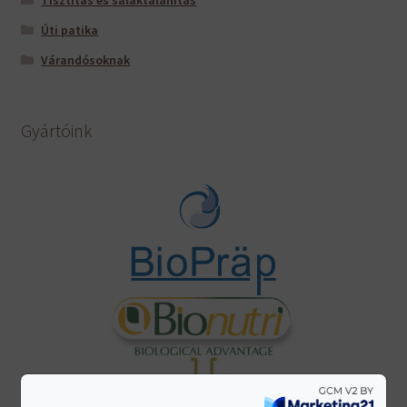
Tisztítás és salaktalanítás
Úti patika
Várandósoknak
Gyártóink