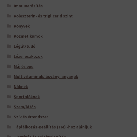
Immunerősítés
Koleszterin- és triglicerid szint
Könyvek
Kozmetikumok
Légút/tüdő
Lézer eszközök
Máj és epe
Multivitaminok/ ásványi anyagok
Nőknek
Sportolóknak
Szem/látás
Szív és érrendszer
Táplálkozás-Beállítás (TM) -hoz ajánljuk