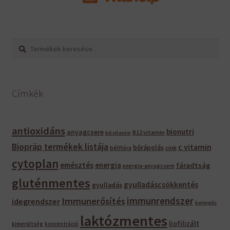
Keresés
Keresés
a
következőre:
Címkék
antioxidáns
bionutri
anyagcsere
B12 vitamin
b6 vitamin
Biopräp termékek listája
c vitamin
bőrápolás
bélflóra
cink
cytoplan
emésztés
energia
fáradtság
energia-anyagcsere
gluténmentes
gyulladáscsökkentés
gyulladás
immunrendszer
Immunerősítés
idegrendszer
keringés
laktózmentes
liofilizált
kimerültség
koncentráció