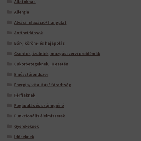
Állatoknak
Allergia
Alvás/ relaxáció/ hangulat
Antioxidánsok
Bőr-, köröm- és hajápolás
Csontok, ízületek, mozgásszervi problémák
Cukorbetegeknek, IR esetén
Emésztőrendszer
Energia/ vitalitás/ fáradtság
Férfiaknak
Fogápolás és szájhigiéné
Funkcionális élelmiszerek
Gyerekeknek
Időseknek