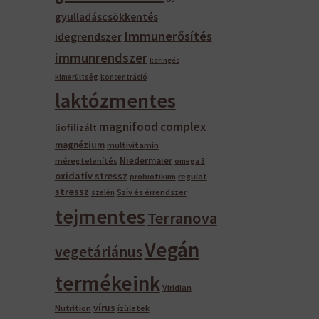
gyulladáscsökkentés
Immunerősítés
idegrendszer
immunrendszer
keringés
kimerültség
koncentráció
laktózmentes
magnifood complex
liofilizált
magnézium
multivitamin
Niedermaier
méregtelenítés
omega 3
oxidatív stressz
regulat
probiotikum
stressz
Szív és érrendszer
szelén
tejmentes
Terranova
Vegán
vegetáriánus
termékeink
Viridian
vírus
Nutrition
ízületek