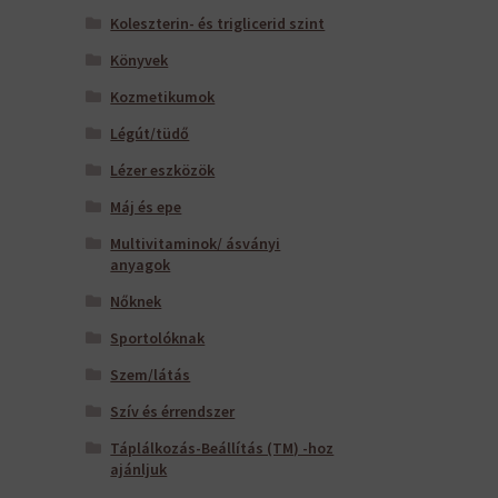
Koleszterin- és triglicerid szint
Könyvek
Kozmetikumok
Légút/tüdő
Lézer eszközök
Máj és epe
Multivitaminok/ ásványi
anyagok
Nőknek
Sportolóknak
Szem/látás
Szív és érrendszer
Táplálkozás-Beállítás (TM) -hoz
ajánljuk