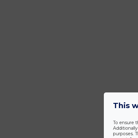
This w
To ensure t
Additionall
purposes. T