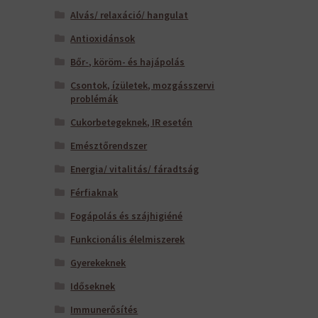
Alvás/ relaxáció/ hangulat
Antioxidánsok
Bőr-, köröm- és hajápolás
Csontok, ízületek, mozgásszervi
problémák
Cukorbetegeknek, IR esetén
Emésztőrendszer
Energia/ vitalitás/ fáradtság
Férfiaknak
Fogápolás és szájhigiéné
Funkcionális élelmiszerek
Gyerekeknek
Időseknek
Immunerősítés