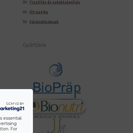
Tisztítás és salaktalanítás
Úti patika
Várandósoknak
Gyártóink
s essential.
vertising
tton. For