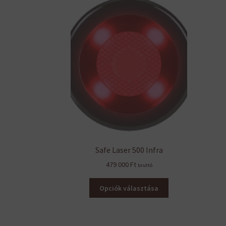
Safe Laser 500 Infra
479 000
Ft
bruttó
Ennek
Opciók választása
a
terméknek
több