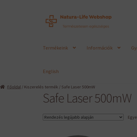
Ugrás
Kilépés
a
a
navigációhoz
tartalomba
Termékeink
Információk
Gy
English
Főoldal
/ Kiszerelés termék / Safe Laser 500mW
Safe Laser 500mW
Egyet