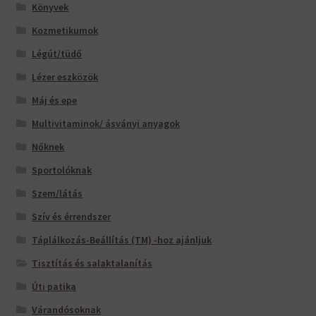
Könyvek
Kozmetikumok
Légút/tüdő
Lézer eszközök
Máj és epe
Multivitaminok/ ásványi anyagok
Nőknek
Sportolóknak
Szem/látás
Szív és érrendszer
Táplálkozás-Beállítás (TM) -hoz ajánljuk
Tisztítás és salaktalanítás
Úti patika
Várandósoknak