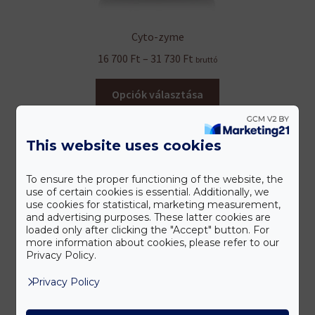
Cyto-zyme
Ártartomány:
16 700
Ft
–
31 730
Ft
bruttó
16
Ennek
700 Ft
Opciók választása
a
-
terméknek
31
több
This website uses cookies
730 Ft
variációja
van.
To ensure the proper functioning of the website, the
A
use of certain cookies is essential. Additionally, we
Bejelentkezés
use cookies for statistical, marketing measurement,
változatok
and advertising purposes. These latter cookies are
a
loaded only after clicking the "Accept" button. For
more information about cookies, please refer to our
termékoldalon
Username
Privacy Policy.
választhatók
ki
Privacy Policy
Password