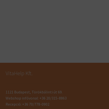
VitaHelp Kft.
1121 Budapest, Törökbálinti út 69.
Webshop infóvonal: +36 20/315-8863
Recepció: +36 70/778-0902