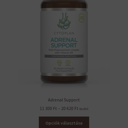
a
termékoldalon
választhatók
ki
Adrenal Support
Ártartomány:
11 300
Ft
–
20 620
Ft
bruttó
11
Ennek
300 Ft
Opciók választása
a