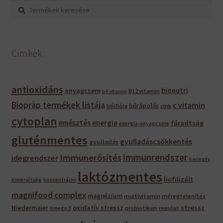
Keresés
Keresés
a
következőre:
Címkék
antioxidáns
bionutri
anyagcsere
B12 vitamin
b6 vitamin
Biopräp termékek listája
c vitamin
bőrápolás
bélflóra
cink
cytoplan
emésztés
energia
fáradtság
energia-anyagcsere
gluténmentes
gyulladáscsökkentés
gyulladás
immunrendszer
Immunerősítés
idegrendszer
keringés
laktózmentes
liofilizált
kimerültség
koncentráció
magnifood complex
magnézium
multivitamin
méregtelenítés
oxidatív stressz
stressz
Niedermaier
regulat
omega 3
probiotikum