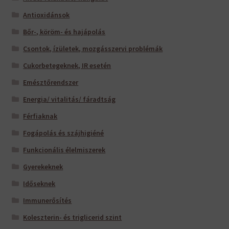
Antioxidánsok
Bőr-, köröm- és hajápolás
Csontok, ízületek, mozgásszervi problémák
Cukorbetegeknek, IR esetén
Emésztőrendszer
Energia/ vitalitás/ fáradtság
Férfiaknak
Fogápolás és szájhigiéné
Funkcionális élelmiszerek
Gyerekeknek
Időseknek
Immunerősítés
Koleszterin- és triglicerid szint