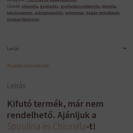
Címkék:
chlorella
,
gyulladás
,
gyulladáscsökkentés
,
klorella
,
laktózmentes
,
méregtelenítés
,
tejmentes
,
Vegán termékeink
,
Viridian Nutrition
Leírás
További információk
Leírás
Kifutó termék, már nem
rendelhető. Ajánljuk a
Spirulina és Chlorella
-t!