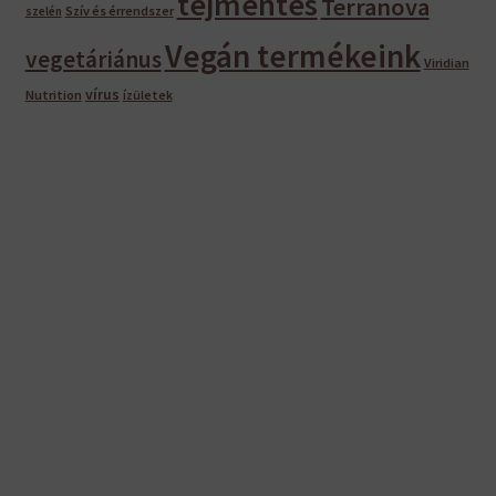
tejmentes
Terranova
Szív és érrendszer
szelén
Vegán termékeink
vegetáriánus
Viridian
vírus
Nutrition
ízületek