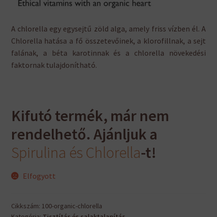
A chlorella egy egysejtű zöld alga, amely friss vízben él. A
Chlorella hatása a fő összetevőinek, a klorofillnak, a sejt
falának, a béta karotinnak és a chlorella növekedési
faktornak tulajdonítható.
Kifutó termék, már nem
rendelhető. Ajánljuk a
Spirulina és Chlorella
-t!
Elfogyott
Cikkszám:
100-organic-chlorella
Kategória:
Tisztítás és salaktalanítás