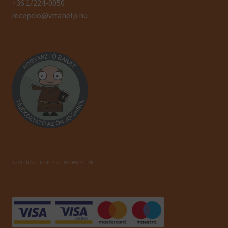
+36 1/224-0050
recepcio@vitahelp.hu
SZÁLLÍTÁS - FIZETÉS - INFORMÁCIÓK