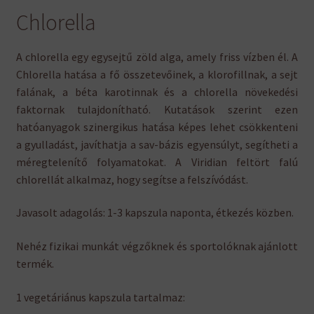
Chlorella
A chlorella egy egysejtű zöld alga, amely friss vízben él. A
Chlorella hatása a fő összetevőinek, a klorofillnak, a sejt
falának, a béta karotinnak és a chlorella növekedési
faktornak tulajdonítható. Kutatások szerint ezen
hatóanyagok szinergikus hatása képes lehet csökkenteni
a gyulladást, javíthatja a sav-bázis egyensúlyt, segítheti a
méregtelenítő folyamatokat. A Viridian feltört falú
chlorellát alkalmaz, hogy segítse a felszívódást.
Javasolt adagolás: 1-3 kapszula naponta, étkezés közben.
Nehéz fizikai munkát végzőknek és sportolóknak ajánlott
termék.
1 vegetáriánus kapszula tartalmaz: