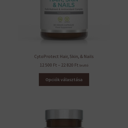
CytoProtect Hair, Skin, & Nails
Ártartomány:
12 500
Ft
–
22 820
Ft
bruttó
12
Ennek
500 Ft
Opciók választása
a
-
terméknek
22
több
820 Ft
variációja
van.
A
változatok