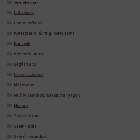
Gyerekeknek
Időseknek
Immunerősítés
Koleszterin- és triglicerid szint
Könyvek
Kozmetikumok
Légút/tüdő
Lézer eszközök
Máj és epe
Multivitaminok/ ásványi anyagok
Nőknek
Sportolóknak
Szem/látás
Szív és érrendszer