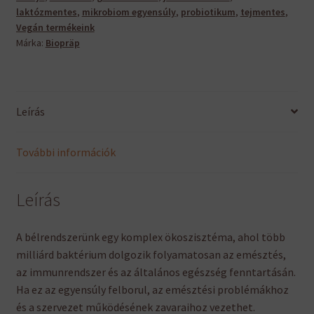
laktózmentes
,
mikrobiom egyensúly
,
probiotikum
,
tejmentes
,
Vegán termékeink
Márka:
Biopräp
Leírás
További információk
Leírás
A bélrendszerünk egy komplex ökoszisztéma, ahol több
milliárd baktérium dolgozik folyamatosan az emésztés,
az immunrendszer és az általános egészség fenntartásán.
Ha ez az egyensúly felborul, az emésztési problémákhoz
és a szervezet működésének zavaraihoz vezethet.