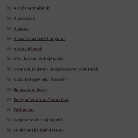
Akciós termékeink
Állatoknak
Allergia
Alvás/ relaxáció/ hangulat
Antioxidánsok
Bőr-, köröm- és hajápolás
Csontok, ízületek, mozgásszervi problémák
Cukorbetegeknek, IR esetén
Emésztőrendszer
Energia/ vitalitás/ fáradtság
Férfiaknak
Fogápolás és szájhigiéné
Funkcionális élelmiszerek