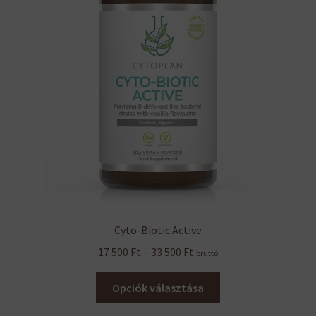
Cyto-Biotic Active
Ártartomány:
17 500
Ft
–
33 500
Ft
bruttó
17
Ennek
500 Ft
Opciók választása
a
-
terméknek