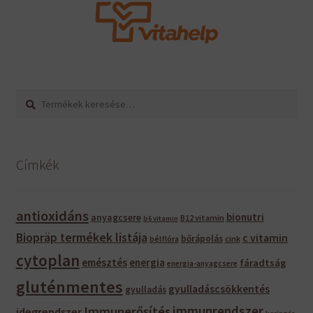
Keresés
Keresés
a
következőre:
Címkék
antioxidáns
bionutri
anyagcsere
B12 vitamin
b6 vitamin
Biopräp termékek listája
c vitamin
bőrápolás
bélflóra
cink
cytoplan
emésztés
energia
fáradtság
energia-anyagcsere
gluténmentes
gyulladáscsökkentés
gyulladás
immunrendszer
Immunerősítés
idegrendszer