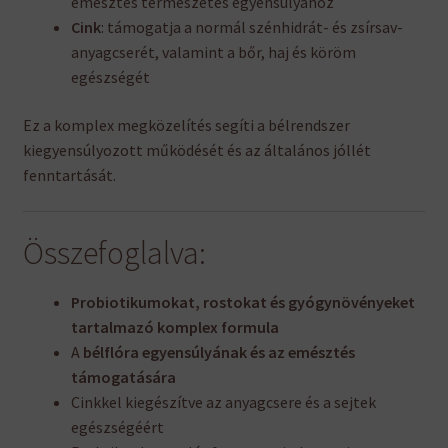
emésztés természetes egyensúlyához
Cink
: támogatja a normál szénhidrát- és zsírsav-
anyagcserét, valamint a bőr, haj és köröm
egészségét
Ez a komplex megközelítés segíti a bélrendszer
kiegyensúlyozott működését és az általános jóllét
fenntartását.
Összefoglalva:
Probiotikumokat, rostokat és gyógynövényeket
tartalmazó komplex formula
A
bélflóra egyensúlyának és az emésztés
támogatására
Cinkkel kiegészítve az anyagcsere és a sejtek
egészségéért