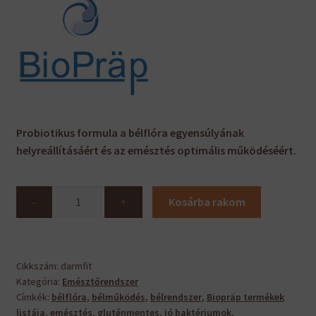
Probiotikus formula a bélflóra egyensúlyának
helyreállításáért és az emésztés optimális működéséért.
Darmfit
-
+
Kosárba rakom
mennyiség
Cikkszám:
darmfit
Kategória:
Emésztőrendszer
Címkék:
bélflóra
,
bélműködés
,
bélrendszer
,
Biopräp termékek
listája
,
emésztés
,
gluténmentes
,
jó baktériumok
,