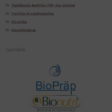
Táplálkozás-Beállítás (TM) -hoz ajánljuk
Tisztítás és salaktalanítás
Úti patika
Várandósoknak
Gyártóink