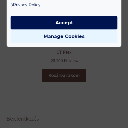
Privacy Policy
Accept
Manage Cookies
CT Plex
20 700
Ft
bruttó
Kosárba rakom
Bejelentkezés