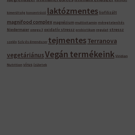
keringés
laktózmentes
liofilizált
kimerültség
koncentráció
magnifood complex
magnézium
multivitamin
méregtelenítés
oxidatív stressz
stressz
Niedermaier
regulat
omega 3
probiotikum
tejmentes
Terranova
Szív és érrendszer
szelén
Vegán termékeink
vegetáriánus
Viridian
vírus
Nutrition
ízületek