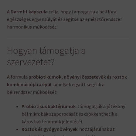
A
Darmfit kapszula
célja, hogy támogassa a bélflóra
egészséges egyensúlyát és segítse az emésztőrendszer
harmonikus működését.
Hogyan támogatja a
szervezetet?
A formula
probiotikumok, növényi összetevők és rostok
kombinációjára épül
, amelyek együtt segítik a
bélrendszer működését:
Probiotikus baktériumok
: támogatják a jótékony
bélmikrobák szaporodását és csökkenthetik a
káros baktériumok jelenlétét
Rostok és gyógynövények
: hozzájárulnak az