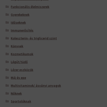
Funkcionális élelmiszerek
Gyerekeknek
Időseknek
Immunerősítés
Koleszterin- és triglicerid szint
Könyvek
Kozmetikumok
Légút/tüdő
Lézer eszközök
Máj és epe
Multivitaminok/ ásványi anyagok
Nőknek
Sportolóknak