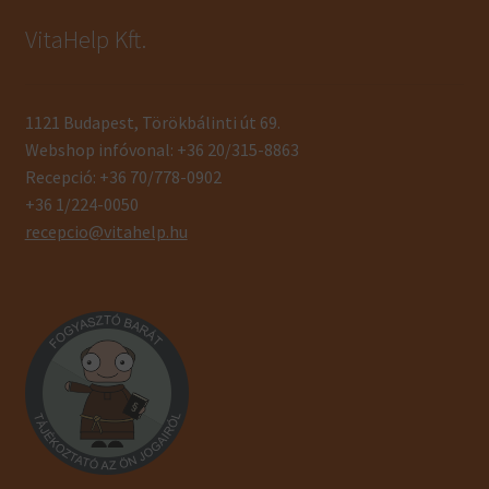
VitaHelp Kft.
1121 Budapest, Törökbálinti út 69.
Webshop infóvonal: +36 20/315-8863
Recepció: +36 70/778-0902
+36 1/224-0050
recepcio@vitahelp.hu