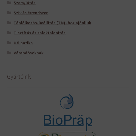
Szem/látás
Szív és érrendszer
Táplálkozás-Beállítás (TM) -hoz ajánljuk
Tisztítás és salaktalanítás
Úti patika
Várandósoknak
Gyártóink