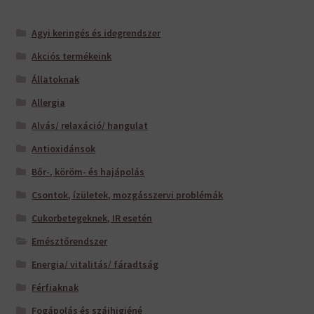
Agyi keringés és idegrendszer
Akciós termékeink
Állatoknak
Allergia
Alvás/ relaxáció/ hangulat
Antioxidánsok
Bőr-, köröm- és hajápolás
Csontok, ízületek, mozgásszervi problémák
Cukorbetegeknek, IR esetén
Emésztőrendszer
Energia/ vitalitás/ fáradtság
Férfiaknak
Fogápolás és szájhigiéné