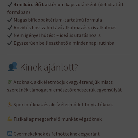
4 milliárd élő baktérium
kapszulánként (dehidratált
formában)
Magas bifidobaktérium-tartalmú formula
Rövid és hosszabb távú alkalmazásra is alkalmas
Nem igényel hűtést – ideális utazáshoz is
Egyszerűen beilleszthető a mindennapi rutinba
Kinek ajánlott?
Azoknak, akik életmódjuk vagy étrendjük miatt
szeretnék támogatni emésztőrendszerük egyensúlyát
Sportolóknak és aktív életmódot folytatóknak
Fizikailag megterhelő munkát végzőknek
Gyermekeknek és felnőtteknek egyaránt