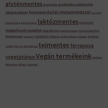
gluténmentes
gyulladáscsökkentés
gyulladás
immunrendszer
Immunerősítés
idegrendszer
keringés
laktózmentes
liofilizált
kimerültség
koncentráció
magnifood complex
magnézium
multivitamin
méregtelenítés
oxidatív stressz
stressz
Niedermaier
regulat
omega 3
probiotikum
tejmentes
Terranova
Szív és érrendszer
szelén
Vegán termékeink
vegetáriánus
Viridian
vírus
Nutrition
ízületek