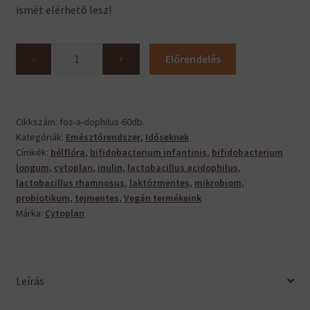
ismét elérhető lesz!
FOS-
-
+
Előrendelés
a-
Dophilus
mennyiség
Cikkszám:
fos-a-dophilus-60db
Kategóriák:
Emésztőrendszer
,
Időseknek
Címkék:
bélflóra
,
bifidobacterium infantinis
,
bifidobacterium
longum
,
cytoplan
,
inulin
,
lactobacillus acidophilus
,
lactobacillus rhamnosus
,
laktózmentes
,
mikrobiom
,
probiotikum
,
tejmentes
,
Vegán termékeink
Márka:
Cytoplan
Leírás