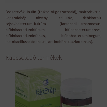
Összetevők: inulin (frukto-oligoszacharid), maltodextrin,
kapszulahéj: növényi cellulóz, dehidratált
tejsavbaktérium-kultúra (lactobacillusrhamnosus,
bifidobacteriumbifidum, bifidobacteriumbreve,
bifidobacteriuminfantis, bifidobacteriumlongum,
lactobacillusacidophilus), antioxidáns (aszkorbinsav).
Kapcsolódó termékek