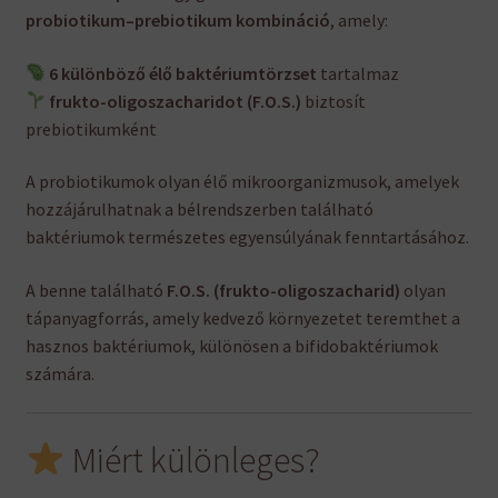
probiotikum–prebiotikum kombináció
, amely:
6 különböző élő baktériumtörzset
tartalmaz
frukto-oligoszacharidot (F.O.S.)
biztosít
prebiotikumként
A probiotikumok olyan élő mikroorganizmusok, amelyek
hozzájárulhatnak a bélrendszerben található
baktériumok természetes egyensúlyának fenntartásához.
A benne található
F.O.S. (frukto-oligoszacharid)
olyan
tápanyagforrás, amely kedvező környezetet teremthet a
hasznos baktériumok, különösen a bifidobaktériumok
számára.
Miért különleges?