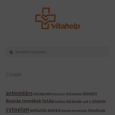
Keresés
Keresés
a
következőre:
Címkék
antioxidáns
bionutri
anyagcsere
B12 vitamin
b6 vitamin
Biopräp termékek listája
c vitamin
bőrápolás
bélflóra
cink
cytoplan
emésztés
energia
fáradtság
energia-anyagcsere