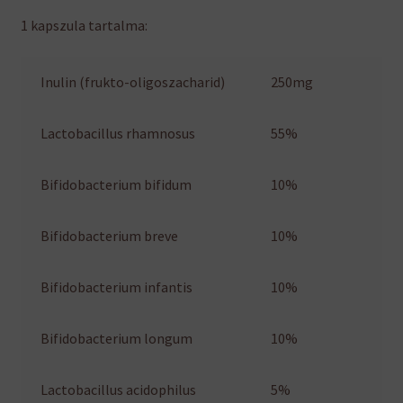
1 kapszula tartalma:
Inulin (frukto-oligoszacharid)
250mg
Lactobacillus rhamnosus
55%
Bifidobacterium bifidum
10%
Bifidobacterium breve
10%
Bifidobacterium infantis
10%
Bifidobacterium longum
10%
Lactobacillus acidophilus
5%