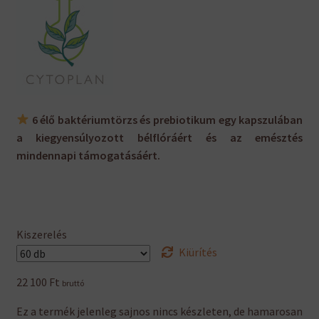
6 élő baktériumtörzs és prebiotikum egy kapszulában
a kiegyensúlyozott bélflóráért és az emésztés
mindennapi támogatásáért.
Kiszerelés
Kiürítés
22 100
Ft
bruttó
Ez a termék jelenleg sajnos nincs készleten, de hamarosan