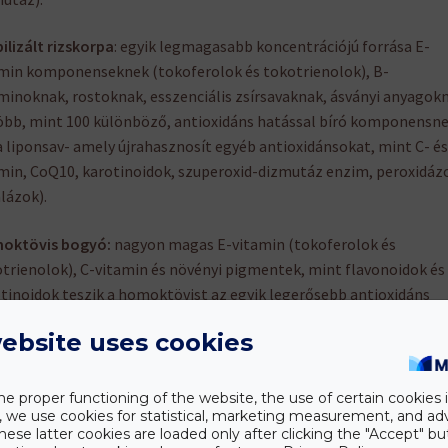
ilizált rizskorpa
: egyik legmagasabb koncentrációjú forrása E-
min komponenseknek (tokoferolok és tokotrienolok), B-
minoknak, rostoknak, esszenciális zsírsavaknak, ásványi anyagok
öbb, mint 100 különböző, antioxidáns hatással bíró komponensn
a liponsav- amely újrahasznosít egyéb antioxidánsokat, mint C- és
min, CoQ10, karotinoidok, szuperoxid-dizmutáz enzim, peroxidáz
lázok).
oktövis bogyó:
nagyon magas E-vitamin (tokoferolok és
trienolok), C-vitamin és növényi pigmentek, mint flavonoidok és
tinoidok teszik a homoktövist az egyik legerősebb antioxidáns
sú növénnyé. Szintén ismert omega 7 zsírsav tartalmáról, amely
ebsite uses cookies
sbé ismert, mint az omega 3, 6 és 9, de jelentős az egészségügyi é
észeti alkalmazása.
he proper functioning of the website, the use of certain cookies i
teszeder:
az egyik legmagasabb ORAC (oxigéngyök abszorbciós
y, we use cookies for statistical, marketing measurement, and ad
hese latter cookies are loaded only after clicking the "Accept" bu
citás = antioxidáns hatás) besorolású antioxidáns gyümölcs és