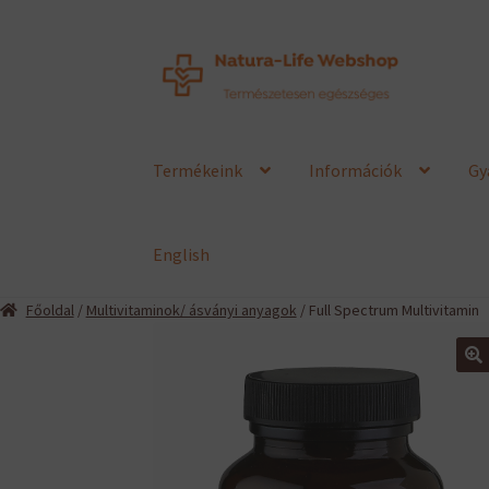
Ugrás
Kilépés
a
a
navigációhoz
tartalomba
Termékeink
Információk
Gy
English
Főoldal
/
Multivitaminok/ ásványi anyagok
/ Full Spectrum Multivitamin