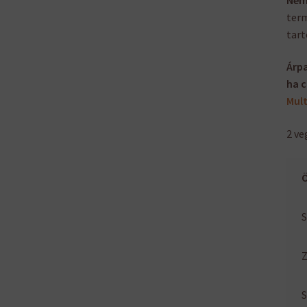
term
tart
Árpa
ha c
Mult
2 ve
S
Z
S