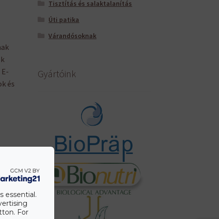
Tisztítás és salaktalanítás
Úti patika
Várandósoknak
nak
ek
 E-
Gyártóink
ok és
s
s essential.
vertising
tton. For