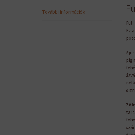
Fu
További információk
Full
Ez a
póto
Spir
pigm
fehé
ásvá
nélk
dizm
Zöld
tart
fehé
szám
dizm