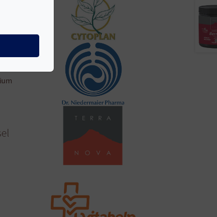
cium
sel