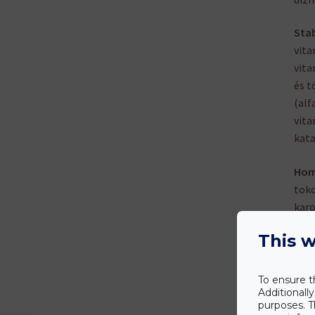
Stab
vita
vita
és t
(alf
vita
kata
Hom
toko
karo
hatá
This w
kevé
szép
To ensure t
Feke
Additionall
purposes. T
kapa