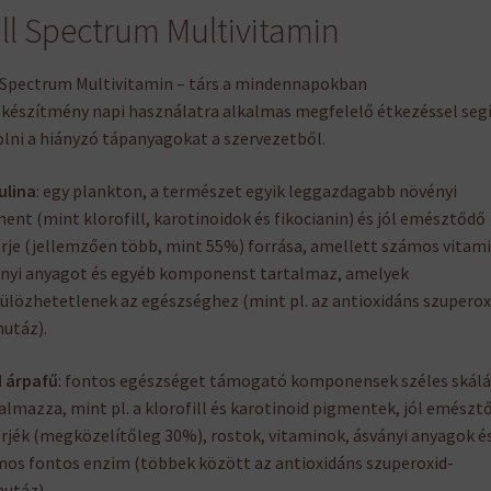
ll Spectrum Multivitamin
 Spectrum Multivitamin – társ a mindennapokban
 készítmény napi használatra alkalmas megfelelő étkezéssel seg
lni a hiányzó tápanyagokat a szervezetből.
ulina
: egy plankton, a természet egyik leggazdagabb növényi
ent (mint klorofill, karotinoidok és fikocianin) és jól emésztődő
rje (jellemzően több, mint 55%) forrása, amellett számos vitami
nyi anyagot és egyéb komponenst tartalmaz, amelyek
ülözhetetlenek az egészséghez (mint pl. az antioxidáns szuperox
utáz).
 árpafű
: fontos egészséget támogató komponensek széles skálá
almazza, mint pl. a klorofill és karotinoid pigmentek, jól emészt
rjék (megközelítőleg 30%), rostok, vitaminok, ásványi anyagok é
os fontos enzim (többek között az antioxidáns szuperoxid-
utáz).