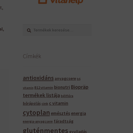
t,
Keresés
Keresés
l,
a
következőre:
Címkék
antioxidáns
anyagcsere
b6
Biopräp
bionutri
B12 vitamin
vitamin
termékek listája
bélflóra
c vitamin
bőrápolás
cink
cytoplan
emésztés
energia
fáradtság
energia-anyagcsere
gluténmentes
gyulladás