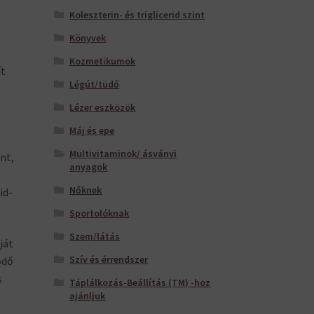
Koleszterin- és triglicerid szint
Könyvek
Kozmetikumok
ít
Légút/tüdő
Lézer eszközök
Máj és epe
Multivitaminok/ ásványi
nt,
anyagok
Nőknek
id-
Sportolóknak
Szem/látás
ját
Szív és érrendszer
ődő
s
Táplálkozás-Beállítás (TM) -hoz
ajánljuk