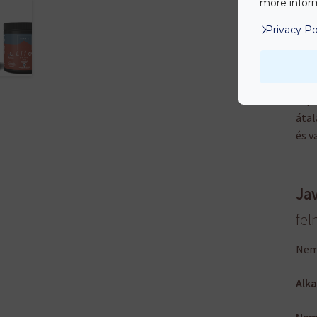
more inform
kiem
Privacy Po
(kül
krip
Vízi
tápa
átal
és v
Ja
fel
Nem 
Alka
Nem