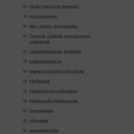
Alvás/ relaxáció/ hangulat
Antioxidánsok
Bőr-, köröm- és hajápolás
Csontok, ízületek, mozgásszervi
problémák
Cukorbetegeknek, IR esetén
Emésztőrendszer
Energia/ vitalitás/ fáradtság
Férfiaknak
Fogápolás és szájhigiéné
Funkcionális élelmiszerek
Gyerekeknek
Időseknek
Immunerősítés