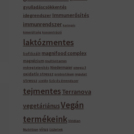
gyulladáscsökkentés
Immunerősítés
idegrendszer
immunrendszer
keringés
kimerültség
koncentráció
laktózmentes
magnifood complex
liofilizált
magnézium
multivitamin
Niedermaier
méregtelenítés
omega 3
oxidatív stressz
regulat
probiotikum
stressz
Szív és érrendszer
szelén
tejmentes
Terranova
Vegán
vegetáriánus
termékeink
Viridian
vírus
Nutrition
ízületek