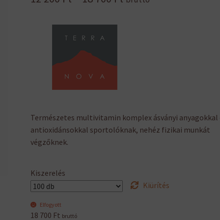
12
200 Ft
-
18
700 Ft
Természetes multivitamin komplex ásványi anyagokkal 
antioxidánsokkal sportolóknak, nehéz fizikai munkát
végzőknek.
Kiszerelés
Kiürítés
Elfogyott
18 700
Ft
bruttó