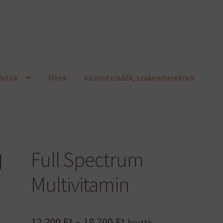
ártók
Hírek
Viszonteladók, szakembereknek
Full Spectrum
Multivitamin
Ártartomány:
12 200
Ft
–
18 700
Ft
bruttó