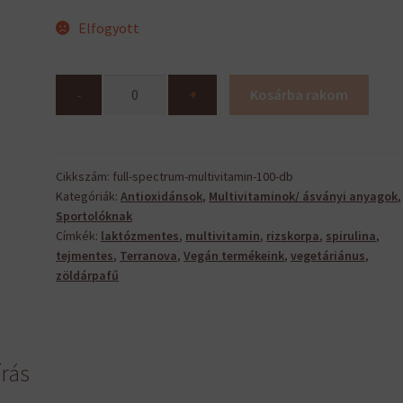
Elfogyott
Full
-
+
Kosárba rakom
Spectrum
Multivitamin
mennyiség
Cikkszám:
full-spectrum-multivitamin-100-db
Kategóriák:
Antioxidánsok
,
Multivitaminok/ ásványi anyagok
,
Sportolóknak
Címkék:
laktózmentes
,
multivitamin
,
rizskorpa
,
spirulina
,
tejmentes
,
Terranova
,
Vegán termékeink
,
vegetáriánus
,
zöldárpafű
írás