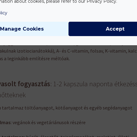
ation about cookies, please refer to our Privacy Policy.
elkedő forrása az antocianin flavonoidoknak és karotinoidoknak
licy
önösen a zeaxantinnak, luteinnek, béta-karotinnak és
toxantinnak).
Manage Cookies
Accept
torma:
egy valóságos szuperélelmiszer, rengeteg hasznos
nyaggal: karotinoidok, flavonoidok, glukozinolátok (amelyek
akulnak izotiocianátokká), A- és C-vitamin, folsav, K-vitamin, kal
as a leginkább említésre méltóak.
vasolt fogyasztás
: 1-2 kapszula naponta étkezés
nőtteknek
tartalmaz töltőanyagot, kötőanyagot és egyéb segédanyagot
lmas:
vegánok és vegetáriánusok részére
 tartalmaz:
búzát, élesztőt, tejszármazékot, zselatint, állati