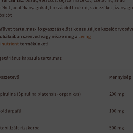
éket, adalékanyagokat, hozzáadott cukrot, színezéket, ízanyago
ósítót
füvet tartalmaz- fogyasztás előtt konzultáljon kezelőorvosáva
öliákiában szenved vagy n
ézze meg a
Living
inutrient
termékünket!
getáriánus kapszula tartalmaz:
Összetevő
Mennyiség
pirulina (Spirulina platensis- organikus)
200 mg
öld árpafű
100 mg
tabilizált rizskorpa
500 mg