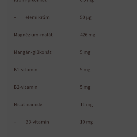
– elemi króm
50 µg
Magnézium-malát
426 mg
Mangán-glükonát
5 mg
B1-vitamin
5 mg
B2-vitamin
5 mg
Nicotinamide
11 mg
– B3-vitamin
10 mg