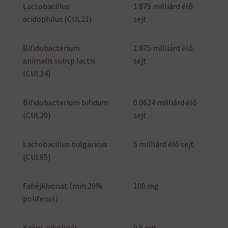
Lactobacillus
1.875 milliárd élő
acidophilus (CUL21)
sejt
Bifidobacterium
1.875 milliárd élő
animalis subsp.lactis
sejt
(CUL34)
Bifidobacterium bifidum
0.0624 milliárd élő
(CUL20)
sejt
Lactobacillus bulgaricus
5 milliárd élő sejt
(CUL65)
Fahéjkivonat (min.20%
100 mg
polifenol)
Króm-pikolinát
0.5 mg