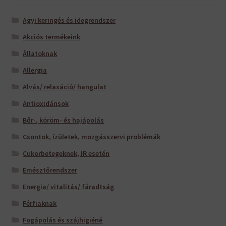
Agyi keringés és idegrendszer
Akciós termékeink
Állatoknak
Allergia
Alvás/ relaxáció/ hangulat
Antioxidánsok
Bőr-, köröm- és hajápolás
Csontok, ízületek, mozgásszervi problémák
Cukorbetegeknek, IR esetén
Emésztőrendszer
Energia/ vitalitás/ fáradtság
Férfiaknak
Fogápolás és szájhigiéné