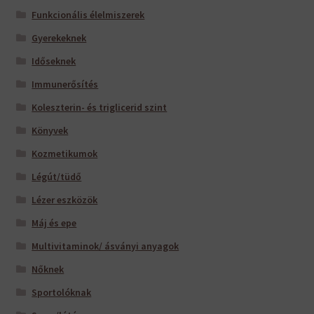
Funkcionális élelmiszerek
Gyerekeknek
Időseknek
Immunerősítés
Koleszterin- és triglicerid szint
Könyvek
Kozmetikumok
Légút/tüdő
Lézer eszközök
Máj és epe
Multivitaminok/ ásványi anyagok
Nőknek
Sportolóknak