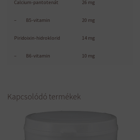
Calcium-pantotenát
26 mg
– B5-vitamin
20 mg
Piridoixin-hidroklorid
14 mg
– B6-vitamin
10 mg
Kapcsolódó termékek