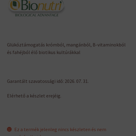
Glükóztámogatás krómból, mangánból, B-vitaminokból
és fahéjból élő biotikus kultúrákkal
Garantált szavatossági idő: 2026. 07. 31.
Elérhető a készlet erejéig.
Ez a termék jelenleg nincs készleten és nem