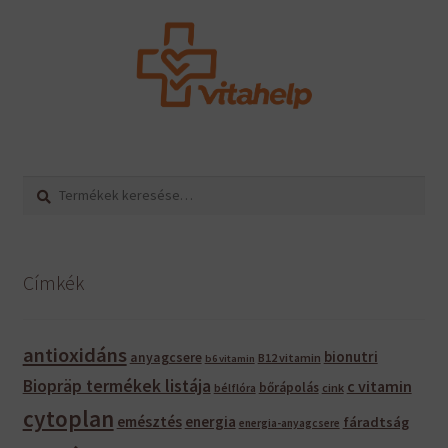
Keresés
Keresés
a
következőre:
Címkék
antioxidáns
bionutri
anyagcsere
B12 vitamin
b6 vitamin
Biopräp termékek listája
c vitamin
bőrápolás
bélflóra
cink
cytoplan
emésztés
energia
fáradtság
energia-anyagcsere