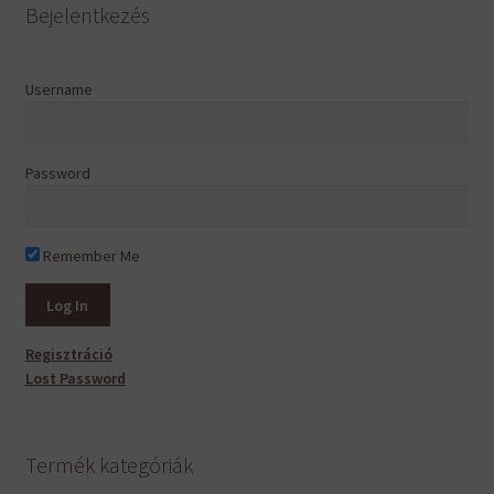
A
Bejelentkezés
változatok
a
termékoldalon
Username
választhatók
ki
Password
Remember Me
Regisztráció
Lost Password
Termék kategóriák