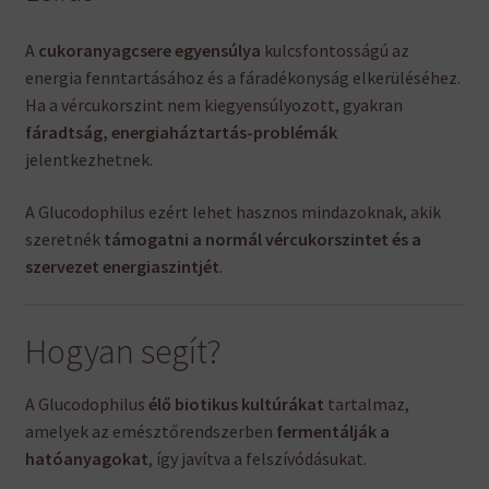
A
cukoranyagcsere egyensúlya
kulcsfontosságú az
energia fenntartásához és a fáradékonyság elkerüléséhez.
Ha a vércukorszint nem kiegyensúlyozott, gyakran
fáradtság, energiaháztartás-problémák
jelentkezhetnek.
A Glucodophilus ezért lehet hasznos mindazoknak, akik
szeretnék
támogatni a normál vércukorszintet és a
szervezet energiaszintjét
.
Hogyan segít?
A Glucodophilus
élő biotikus kultúrákat
tartalmaz,
amelyek az emésztőrendszerben
fermentálják a
hatóanyagokat
, így javítva a felszívódásukat.