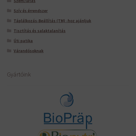
Szem/látás
Szív és érrendszer
Táplálkozás-Beállítás (TM) -hoz ajánljuk
Tisztítás és salaktalanítás
Úti patika
Várandósoknak
Gyártóink