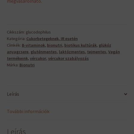
megvásárolható.
Cikkszám:
glucodophilus
Kategória:
Cukorbetegeknek, IR esetén
Címkék:
B-vitaminok
,
bionutri
,
biotikus kultúrák
,
glükóz
anyagcsere
,
gluténmentes
,
laktózmentes
,
tejmentes
,
Vegán
termékeink
,
vércukor
,
vércukor szabályozás
Márka:
Bionutri
Leírás
További információk
Leírás