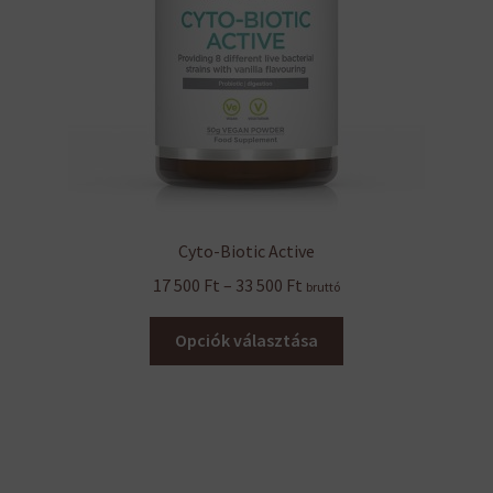
Cyto-Biotic Active
Ártartomány:
17 500
Ft
–
33 500
Ft
bruttó
17
Ennek
500 Ft
Opciók választása
a
-
terméknek
33
több
500 Ft
variációja
van.