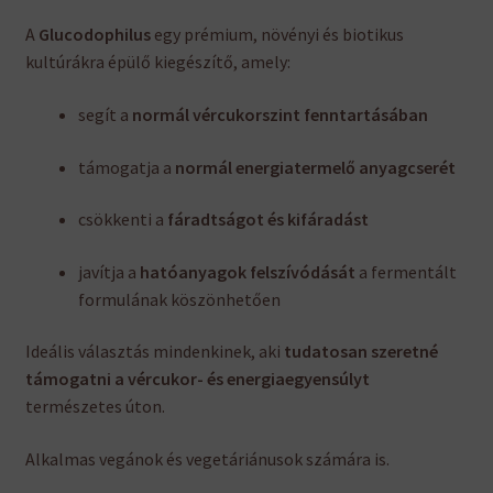
A
Glucodophilus
egy prémium, növényi és biotikus
kultúrákra épülő kiegészítő, amely:
segít a
normál vércukorszint fenntartásában
támogatja a
normál energiatermelő anyagcserét
csökkenti a
fáradtságot és kifáradást
javítja a
hatóanyagok felszívódását
a fermentált
formulának köszönhetően
Ideális választás mindenkinek, aki
tudatosan szeretné
támogatni a vércukor- és energiaegyensúlyt
természetes úton.
Alkalmas vegánok és vegetáriánusok számára is.