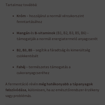
Tartalmaz továbbá:
Króm
– hozzájárul a normál vércukorszint
fenntartásához
Mangán
és
B-vitaminok
(B1, B2, B3, B5, B6) –
támogatják a normál energiatermelő anyagcserét
B2, B3, B5
– segítik a fáradtság és kimerültség
csökkentését
Fahéj
– természetes támogatás a
cukoranyagcseréhez
A fermentáció révén
még hatékonyabb a tápanyagok
felszívódása
, különösen, ha az emésztőrendszer érzékeny
vagy problémás.