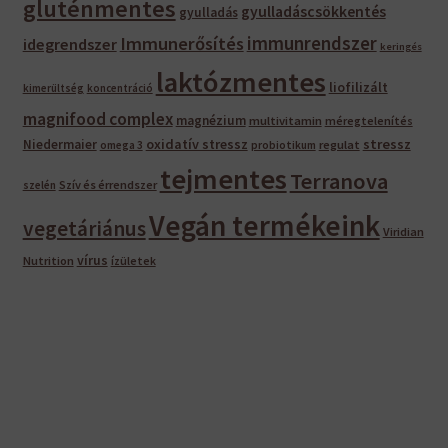
gluténmentes
gyulladáscsökkentés
gyulladás
immunrendszer
Immunerősítés
idegrendszer
keringés
laktózmentes
liofilizált
kimerültség
koncentráció
magnifood complex
magnézium
multivitamin
méregtelenítés
oxidatív stressz
stressz
Niedermaier
regulat
omega 3
probiotikum
tejmentes
Terranova
Szív és érrendszer
szelén
Vegán termékeink
vegetáriánus
Viridian
vírus
Nutrition
ízületek