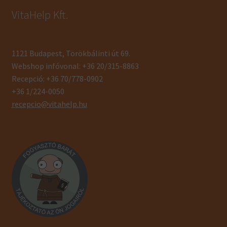
VitaHelp Kft.
1121 Budapest, Törökbálinti út 69.
Webshop infóvonal: +36 20/315-8863
Recepció: +36 70/778-0902
+36 1/224-0050
recepcio@vitahelp.hu