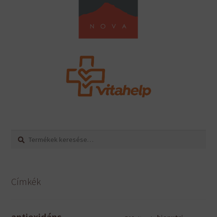
Keresés
Keresés
a
következőre:
Címkék
antioxidáns