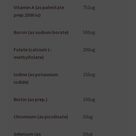
Vitamin A (as palmitate
751ug
prep.2500 iu)
Boron (as sodium borate)
500ug
Folate (calcium L-
200ug
methylfolate)
Iodine (as potassium
150ug
iodide)
Biotin (as prep.)
100ug
Chromium (as picolinate)
50ug
Selenium (as
50ug