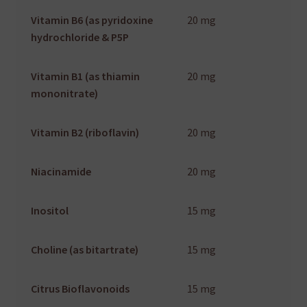
Vitamin B6 (as pyridoxine
20 mg
hydrochloride & P5P
Vitamin B1 (as thiamin
20 mg
mononitrate)
Vitamin B2 (riboflavin)
20 mg
Niacinamide
20 mg
Inositol
15 mg
Choline (as bitartrate)
15 mg
Citrus Bioflavonoids
15 mg