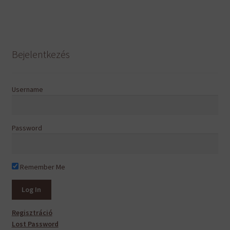
több
variációja
van.
A
Bejelentkezés
változatok
a
termékoldalon
Username
választhatók
ki
Password
Remember Me
Regisztráció
Lost Password