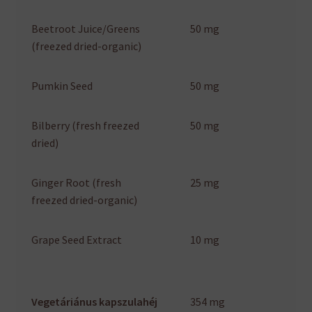
Beetroot Juice/Greens
50 mg
(freezed dried-organic)
Pumkin Seed
50 mg
Bilberry (fresh freezed
50 mg
dried)
Ginger Root (fresh
25 mg
freezed dried-organic)
Grape Seed Extract
10 mg
Vegetáriánus kapszulahéj
354 mg