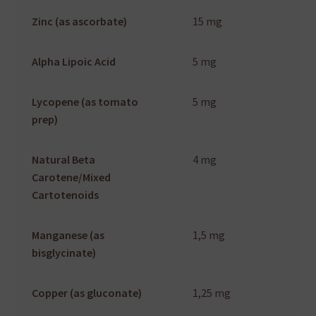
Zinc (as ascorbate)
15 mg
Alpha Lipoic Acid
5 mg
Lycopene (as tomato
5 mg
prep)
Natural Beta
4 mg
Carotene/Mixed
Cartotenoids
Manganese (as
1,5 mg
bisglycinate)
Copper (as gluconate)
1,25 mg