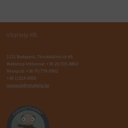
VitaHelp Kft.
1121 Budapest, Törökbálinti út 69.
Webshop infóvonal: +36 20/315-8863
Recepció: +36 70/778-0902
+36 1/224-0050
recepcio@vitahelp.hu