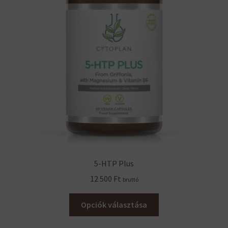
5-HTP Plus
12 500
Ft
bruttó
Ennek
Opciók választása
a
terméknek