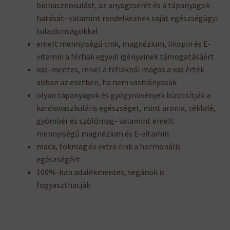
biohasznosulást, az anyagcserét és a tápanyagok
hatását- valamint rendelkeznek saját egészségügyi
tulajdonságokkal
emelt mennyiségű cink, magnézium, likopin és E-
vitamin a férfiak egyedi igényeinek támogatásáért
vas-mentes, mivel a féfiaknál magas a vas érték
abban az esetben, ha nem vashiányosak
olyan tápanyagok és gyógynövények bizotsítják a
kardiovaszkuláris egészséget, mint aronia, céklalé,
gyömbér és szőlőmag- valamint emelt
mennyiségű magnézium és E-vitamin
maca, tökmag és extra cink a hormonális
egészségért
100%-ban adalékmentes, vegánok is
fogyaszthatják