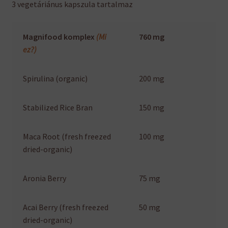
3 vegetáriánus kapszula tartalmaz
Magnifood komplex
(Mi
760 mg
ez?)
Spirulina (organic)
200 mg
Stabilized Rice Bran
150 mg
Maca Root (fresh freezed
100 mg
dried-organic)
Aronia Berry
75 mg
Acai Berry (fresh freezed
50 mg
dried-organic)