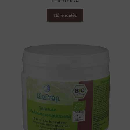
11 300
Ft
bruttó
Előrendelés