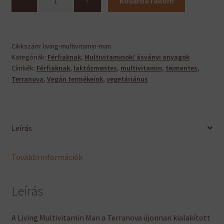
-
+
Kosárba rakom
Multivitamin
Man
mennyiség
Cikkszám:
living-multivitamin-man
Kategóriák:
Férfiaknak
,
Multivitaminok/ ásványi anyagok
Címkék:
Férfiaknak
,
laktózmentes
,
multivitamin
,
tejmentes
,
Terranova
,
Vegán termékeink
,
vegetáriánus
Leírás
További információk
Leírás
A Living Multivitamin Man a Terranova újonnan kialakított