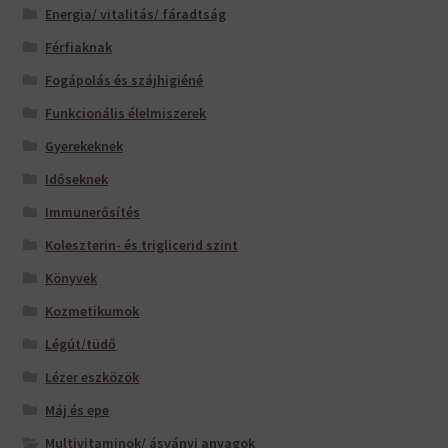
Energia/ vitalitás/ fáradtság
Férfiaknak
Fogápolás és szájhigiéné
Funkcionális élelmiszerek
Gyerekeknek
Időseknek
Immunerősítés
Koleszterin- és triglicerid szint
Könyvek
Kozmetikumok
Légút/tüdő
Lézer eszközök
Máj és epe
Multivitaminok/ ásványi anyagok