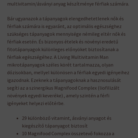
multivitamin/ásványi anyag készítménye férfiak számára.
Bár ugyanazok a tápanyagok elengedhetetlenek nők és
férfiak számára is egyaránt, az optimális egészséghez
szükséges tápanyagok mennyisége némileg eltér nők és
férfiak esetén. És bizonyos ételek és növényi eredetű
fitotápanyagok különleges előnyöket biztosítanak a
férfiak egészségéhez. A Living Multivitamin Man
mikrotápanyagok széles körét tartalmazza, olyan
dózisokban, mellyel különösen a férfiak egyedi igényeihez
igazodnak. Ezeknek a tápanyagoknak a hasznosulását
segíti az a szinergikus Magnifood Complex (liofilizált
növények egyedi keveréke) , amely szintén a férfi
igényeket helyezi előtérbe.
29 különböző vitamint, ásványi anyagot és
kiegészítő tápanyagot biztosít
10 Magnifood Complex összetevő fokozza a