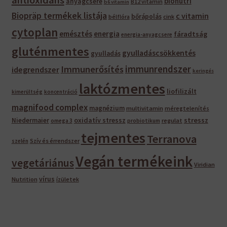
bionutri
anyagcsere
B12 vitamin
b6 vitamin
Biopräp termékek listája
c vitamin
bőrápolás
bélflóra
cink
cytoplan
emésztés
energia
fáradtság
energia-anyagcsere
gluténmentes
gyulladáscsökkentés
gyulladás
immunrendszer
Immunerősítés
idegrendszer
keringés
laktózmentes
liofilizált
kimerültség
koncentráció
magnifood complex
magnézium
multivitamin
méregtelenítés
oxidatív stressz
stressz
Niedermaier
regulat
omega 3
probiotikum
tejmentes
Terranova
Szív és érrendszer
szelén
Vegán termékeink
vegetáriánus
Viridian
vírus
Nutrition
ízületek