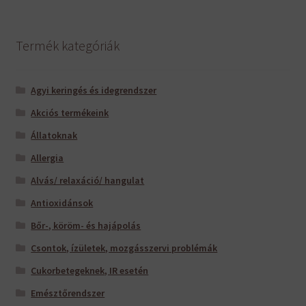
Termék kategóriák
Agyi keringés és idegrendszer
Akciós termékeink
Állatoknak
Allergia
Alvás/ relaxáció/ hangulat
Antioxidánsok
Bőr-, köröm- és hajápolás
Csontok, ízületek, mozgásszervi problémák
Cukorbetegeknek, IR esetén
Emésztőrendszer