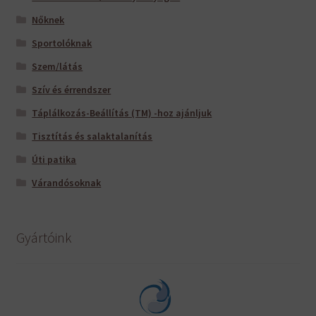
Nőknek
Sportolóknak
Szem/látás
Szív és érrendszer
Táplálkozás-Beállítás (TM) -hoz ajánljuk
Tisztítás és salaktalanítás
Úti patika
Várandósoknak
Gyártóink