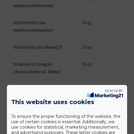
selenomethionine)
Vitamin B12 (as
50ug
methylcobalamin)
Vitamin K2 (as MenaQ7)
10ug
Vitamin D3 (vegan
10ug
cholecalciferol- 400iu)
Kapcsolódó termékek
This website uses cookies
To ensure the proper functioning of the website, the
use of certain cookies is essential. Additionally, we
use cookies for statistical, marketing measurement,
and advertising purposes. These latter cookies are