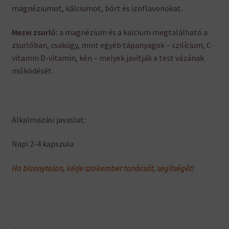
magnéziumot, kálciumot, bórt és izoflavonokat.
Mezei zsurló:
a magnézium és a kalcium megtalálható a
zsurlóban, csakúgy, mint egyéb tápanyagok – szilícium, C-
vitamin D-vitamin, kén – melyek javítják a test vázának
működését.
Alkalmazási javaslat:
Napi 2-4 kapszula
Ha bizonytalan, kérje szakember tanácsát, segítségét!