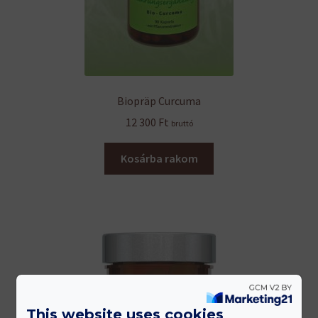
Biopräp Curcuma
12 300
Ft
bruttó
Kosárba rakom
This website uses cookies