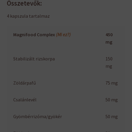
Összetevők:
4 kapszula tartalmaz
Magnifood Complex
(Mi ez?)
450
mg
Stabilizált rizskorpa
150
mg
Zöldárpafű
75 mg
Csalánlevél
50 mg
Gyömbérrizóma/gyökér
50 mg