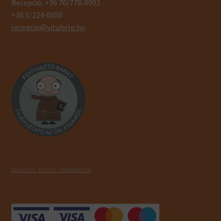
Recepció: +36 70/778-0902
+36 1/224-0050
recepcio@vitahelp.hu
SZÁLLÍTÁS - FIZETÉS - INFORMÁCIÓK