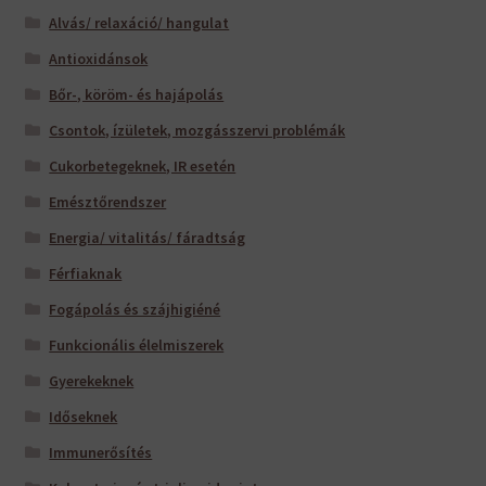
Alvás/ relaxáció/ hangulat
Antioxidánsok
Bőr-, köröm- és hajápolás
Csontok, ízületek, mozgásszervi problémák
Cukorbetegeknek, IR esetén
Emésztőrendszer
Energia/ vitalitás/ fáradtság
Férfiaknak
Fogápolás és szájhigiéné
Funkcionális élelmiszerek
Gyerekeknek
Időseknek
Immunerősítés