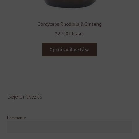
Cordyceps Rhodiola & Ginseng
22 700
Ft
bruttó
Ennek
Opciók választása
a
terméknek
több
variációja
van.
A
Bejelentkezés
változatok
a
termékoldalon
Username
választhatók
ki