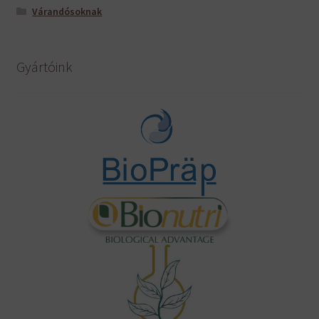
Várandósoknak
Gyártóink