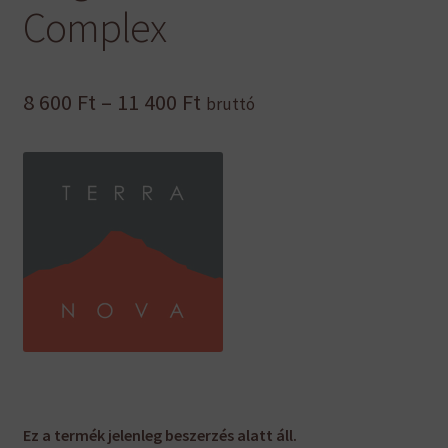
Complex
Ártartomány:
8 600
Ft
–
11 400
Ft
bruttó
8
600 Ft
-
11
400 Ft
Ez a termék jelenleg beszerzés alatt áll.