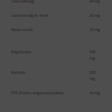
Zöld zabmag
50 mg
Lucernavirág és -levél
50 mg
Mezei zsurló
25 mg
Magnézium
500
mg
Kalcium
250
mg
FOS (frukto-oligoszacharidok)
50 mg