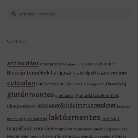
Keresés
Keresés
a
következőre:
Címkék
antioxidáns
bionutri
anyagcsere
B12 vitamin
b6 vitamin
Biopräp termékek listája
c vitamin
bőrápolás
bélflóra
cink
cytoplan
emésztés
energia
fáradtság
energia-anyagcsere
gluténmentes
gyulladáscsökkentés
gyulladás
immunrendszer
Immunerősítés
idegrendszer
keringés
laktózmentes
liofilizált
kimerültség
koncentráció
magnifood complex
magnézium
multivitamin
méregtelenítés
oxidatív stressz
stressz
Niedermaier
regulat
omega 3
probiotikum