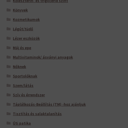
Koleszterin- és triglicerid szint
Könyvek
Kozmetikumok
Légút/tüdő
Lézer eszközök
Máj és epe
Multivitaminok/ ásványi anyagok
Nőknek
Sportolóknak
Szem/látás
Szív és érrendszer
Táplálkozás-Beállítás (TM) -hoz ajánljuk
Tisztítás és salaktalanítás
Úti patika