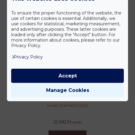
To ensure the proper functioning of the website, the
use of certain cookies is essential. Additionally, we
use cookies for statistical, marketing measurement,
and advertising purposes. These latter cookies are
loaded only after clicking the "Accept" button. For
more information about cookies, please refer to our
Privacy Policy.
Privacy Policy
Accept
Krill Oil
Manage Cookies
Ez a termék jelenleg sajnos nincs készleten, de hamarosan
ismét elérhető lesz!
21 942
Ft
bruttó