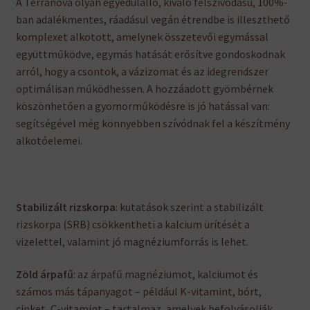
A Terranova olyan egyedülálló, kiváló felszívódású, 100%-
ban adalékmentes, ráadásul vegán étrendbe is illeszthető
komplexet alkotott, amelynek összetevői egymással
együttműködve, egymás hatását erősítve gondoskodnak
arról, hogy a csontok, a vázizomat és az idegrendszer
optimálisan működhessen. A hozzáadott gyömbérnek
köszönhetően a gyomorműködésre is jó hatással van:
segítségével még könnyebben szívódnak fel a készítmény
alkotóelemei.
Stabilizált rizskorpa
: kutatások szerint a stabilizált
rizskorpa (SRB) csökkentheti a kalcium ürítését a
vizelettel, valamint jó magnéziumforrás is lehet.
Zöld árpafű
: az árpafű magnéziumot, kalciumot és
számos más tápanyagot – például K-vitamint, bórt,
cinket, C-vitamint – tartalmaz, amelyek befolyásolják