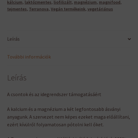
kálcium
,
laktózmentes
,
liofilizált
,
magnézium
,
magnifood
,
tejmentes
,
Terranova
,
Vegán termékeink
,
vegetáriánus
Leírás
További információk
Leírás
A csontok és az idegrendszer támogatásáért
A kalcium és a magnézium a két legfontosabb ásványi
anyagunk. A szervezet nem képes ezeket maga előállítani,
ezért kívülről folyamatosan pótolni kell őket.