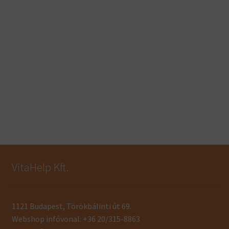
VitaHelp Kft.
1121 Budapest, Törökbálinti út 69.
Webshop infóvonal: +36 20/315-8863