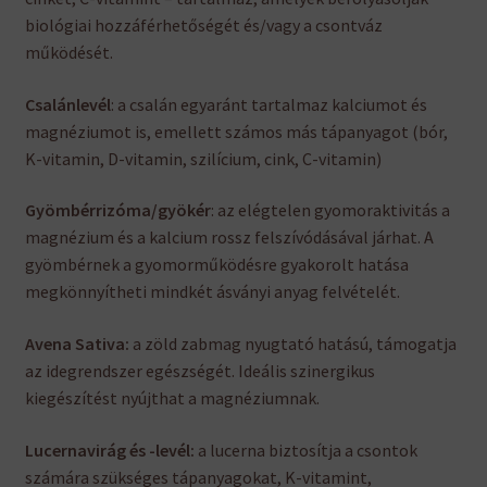
biológiai hozzáférhetőségét és/vagy a csontváz
működését.
Csalánlevél
: a csalán egyaránt tartalmaz kalciumot és
magnéziumot is, emellett számos más tápanyagot (bór,
K-vitamin, D-vitamin, szilícium, cink, C-vitamin)
Gyömbérrizóma/gyökér
: az elégtelen gyomoraktivitás a
magnézium és a kalcium rossz felszívódásával járhat. A
gyömbérnek a gyomorműködésre gyakorolt hatása
megkönnyítheti mindkét ásványi anyag felvételét.
Avena Sativa:
a zöld zabmag nyugtató hatású, támogatja
az idegrendszer egészségét. Ideális szinergikus
kiegészítést nyújthat a magnéziumnak.
Lucernavirág és -levél:
a lucerna biztosítja a csontok
számára szükséges tápanyagokat, K-vitamint,