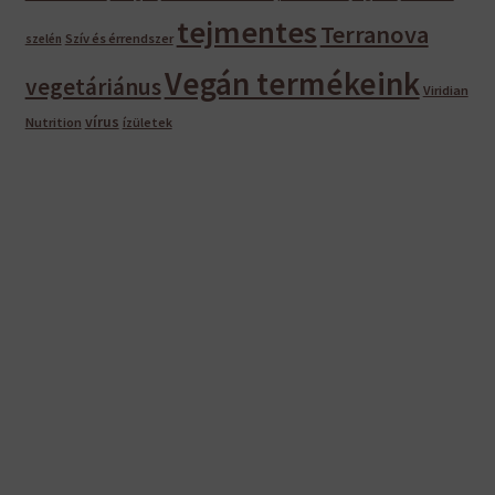
tejmentes
Terranova
Szív és érrendszer
szelén
Vegán termékeink
vegetáriánus
Viridian
vírus
Nutrition
ízületek