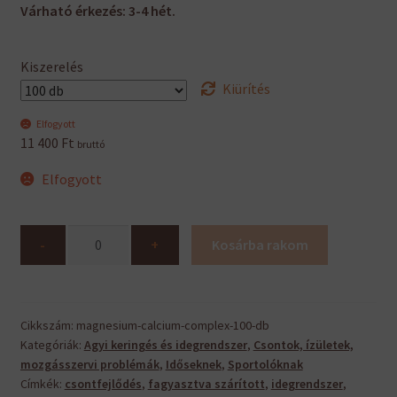
Várható érkezés: 3-4 hét.
Kiszerelés
Kiürítés
Elfogyott
11 400
Ft
bruttó
Elfogyott
Magnesium
-
+
Kosárba rakom
Calcium
Complex
mennyiség
Cikkszám:
magnesium-calcium-complex-100-db
Kategóriák:
Agyi keringés és idegrendszer
,
Csontok, ízületek,
mozgásszervi problémák
,
Időseknek
,
Sportolóknak
Címkék:
csontfejlődés
,
fagyasztva szárított
,
idegrendszer
,