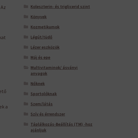
Koleszterin- és triglicerid szint
 Az
Könyvek
Kozmetikumok
kat
Légút/tüdő
Lézer eszközök
Máj és epe
Multivitaminok/ ásványi
anyagok
Nőknek
ető
Sportolóknak
Szem/látás
ek a
Szív és érrendszer
Táplálkozás-Beállítás (TM) -hoz
ajánljuk