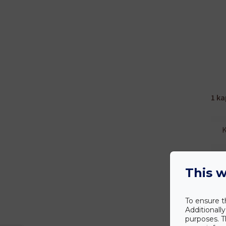
1 ka
B
This w
To ensure t
Additionall
Öss
purposes. T