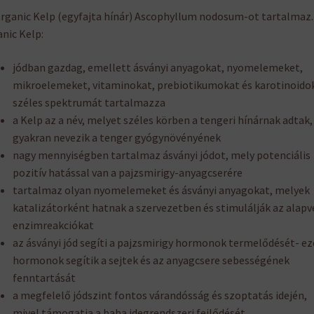
rganic Kelp (egyfajta hínár) Ascophyllum nodosum-ot tartalmaz.
nic Kelp:
jódban gazdag, emellett ásványi anyagokat, nyomelemeket,
mikroelemeket, vitaminokat, prebiotikumokat és karotinoido
széles spektrumát tartalmazza
a Kelp az a név, melyet széles körben a tengeri hínárnak adtak,
gyakran nevezik a tenger gyógynövényének
nagy mennyiségben tartalmaz ásványi jódot, mely potenciális
pozitív hatással van a pajzsmirigy-anyagcserére
tartalmaz olyan nyomelemeket és ásványi anyagokat, melyek
katalizátorként hatnak a szervezetben és stimulálják az alapv
enzimreakciókat
az ásványi jód segíti a pajzsmirigy hormonok termelődését- ez
hormonok segítik a sejtek és az anyagcsere sebességének
fenntartását
a megfelelő jódszint fontos várandósság és szoptatás idején,
mivel támogatja a baba idegrendszeri fejlődését