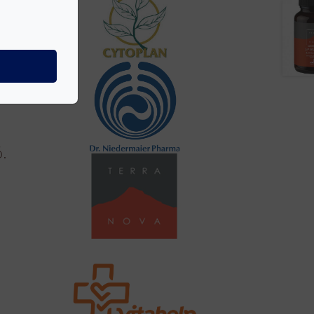
s
rel
.