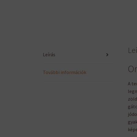
Le
Leírás
Or
További információk
A te
legm
zöld
gáto
jódo
gyak
képe