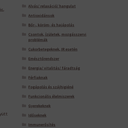
Alvás/ relaxáció/ hangulat
ic
,
Antioxidánsok
Bőr-, köröm- és hajápolás
Csontok, ízületek, mozgásszervi
problémák
Cukorbetegeknek, IR esetén
Emésztőrendszer
Energia/ vitalitás/ fáradtság
Férfiaknak
Fogápolás és szájhigiéné
Funkcionális élelmiszerek
Gyerekeknek
yütt
Időseknek
Immunerősítés