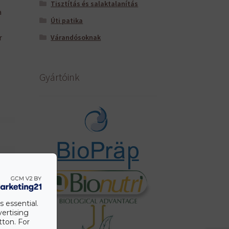
Tisztítás és salaktalanítás
a
Úti patika
r
Várandósoknak
Gyártóink
s essential.
vertising
tton. For