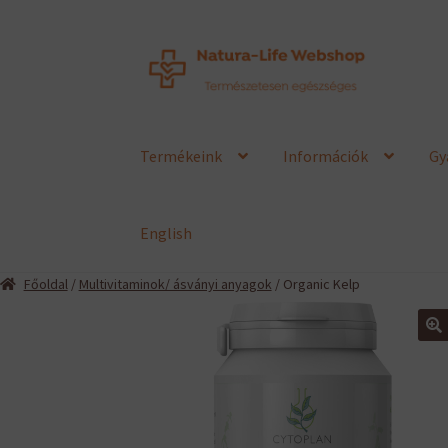
Ugrás
Kilépés
a
a
navigációhoz
tartalomba
Termékeink
Információk
Gy
English
Főoldal
/
Multivitaminok/ ásványi anyagok
/ Organic Kelp