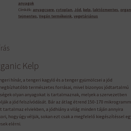
anyagok
Címkék:
anyagcsere
,
cytoplan
,
Jód
,
kelp
,
laktózmentes
,
organ
tejmentes
,
Vegán termékeink
,
vegetáriánus
írás
ganic Kelp
ngeri hínár, a tengeri kagyló és a tenger gyümölcsei a jód
egbízhatóbb természetes forrásai, mivel bizonyos jódtartalmú
ségek olyan anyagokat is tartalmaznak, melyek a szervezetben
lják a jód felszívódását. Bár az átlag étrend 150-170 mikrogramm
t tartalmaz elviekben, a jódhiány a világ minden táján annyira
ori, hogy úgy véljük, sokan ezt csak a megfelelő kiegészítéssel eg
sek elérni.