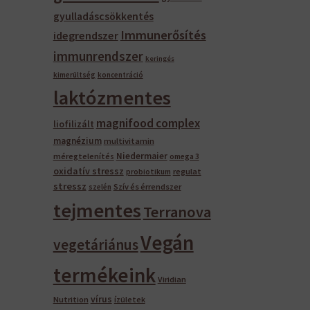
ariációja
gyulladáscsökkentés
an.
Immunerősítés
idegrendszer
A
immunrendszer
áltozatok
keringés
kimerültség
koncentráció
ermékoldalon
laktózmentes
álaszthatók
i
magnifood complex
liofilizált
magnézium
multivitamin
Niedermaier
méregtelenítés
omega 3
oxidatív stressz
regulat
probiotikum
stressz
Szív és érrendszer
szelén
tejmentes
Terranova
Vegán
vegetáriánus
termékeink
Viridian
vírus
Nutrition
ízületek