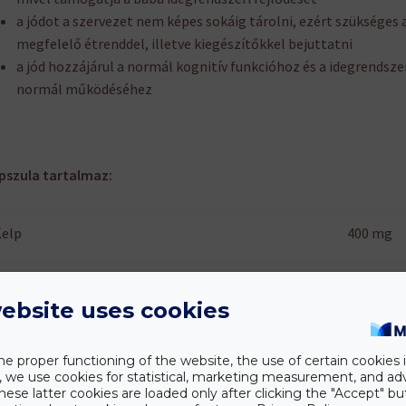
a jódot a szervezet nem képes sokáig tárolni, ezért szükséges 
megfelelő étrenddel, illetve kiegészítőkkel bejuttatni
a jód hozzájárul a normál kognitív funkcióhoz és a idegrendsze
normál működéséhez
pszula tartalmaz:
Kelp
400 mg
iztosított jód
280 µg
ebsite uses cookies
he proper functioning of the website, the use of certain cookies i
y, we use cookies for statistical, marketing measurement, and ad
zetevők
: Ogranic Kelp (Ascophyllum nodosum, Organic Cert
hese latter cookies are loaded only after clicking the "Accept" bu