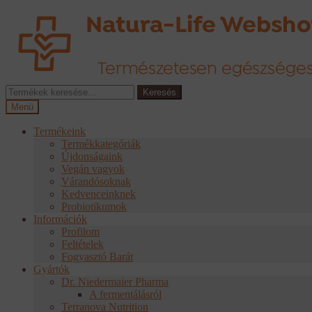
Ugrás
Kilépés
a
a
navigációhoz
tartalomba
Keresés
Keresés
a
Menü
következőre:
Termékeink
Termékkategóriák
Újdonságaink
Vegán vagyok
Várandósoknak
Kedvenceinknek
Probiotikumok
Információk
Profilom
Feltételek
Fogyasztó Barát
Gyártók
Dr. Niedermaier Pharma
A fermentálásról
Terranova Nutrition