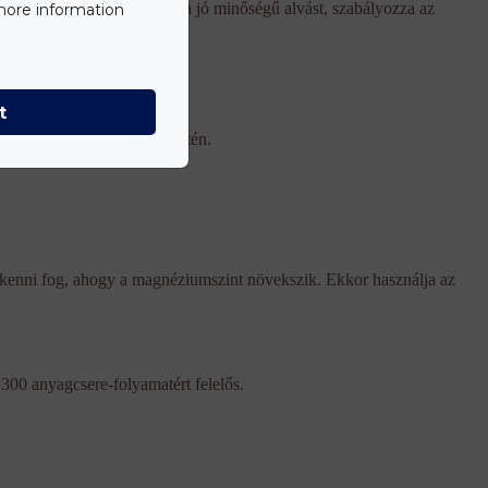
t és a görcsöket, elősegíti a jó minőségű alvást, szabályozza az
 more information
et adva.
t
, egyoldalú táplálkozás esetén.
ökkenni fog, ahogy a magnéziumszint növekszik. Ekkor használja az
00 anyagcsere-folyamatért felelős.