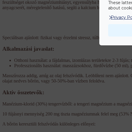
feszültséget okozó magnéziumhiányt, egyensúlyba hozza az idegrendszert
These latte
anyagcserét, méregtelenítő hatású, segíti a kalcium beépülését, a csonto
about cookie
Privacy Po
Speciálisan ajánlott: fizikai vagy érzelmi stressz, túlhajszoltság es
Alkalmazási javaslat
:
Otthoni használat: a fájdalmas, izomlázas területekre 2-3 fújás; te
Professzionális használat: masszázsokhoz, fürdővízbe (50 ml), 
Masszírozza addig, amíg az olaj felszívódik. Leöblíteni nem ajánlott
olajat nedves bőrön, vagy 50-50%-ban vízben feloldva.
Aktív összetevők:
Manézium-klorid (30%) tengervízből: a tengeri magnézium a magnéziu
10 fújásnyi mennyiség 200 mg tiszta magnéziumnak felel meg (53%
A bőrön keresztüli felszívódás különleges előnyei: