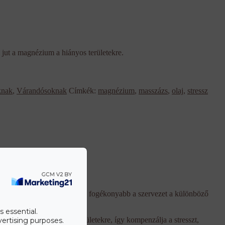
ut a magnézium a hiányos területekre.
knak
,
Várandósoknak
Címkék:
magnézium
,
masszázs
,
olaj
,
stressz
iszen nagy nyomás alatt jóval fogékonyabb a szervezet a különböző
s essential.
en a magnéziumhiányos területekre, így kompenzálja a stresszt,
vertising purposes.