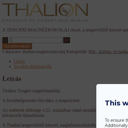
A TENGERI MAGNÉZIUM OLAJ olyan, a tengervízből kinyert speciális
Thalion
-
+
magnézium
Kosárba rakom
olaj
Cikkszám:
thalion-magnezium-olaj
Kategóriák:
Bőr-, köröm- és hajáp
mennyiség
Leírás
További információk
Leírás
Thalion Tengeri magnéziumolaj
A feszültségmentes élet titka: a magnézium
This w
Az emberek többsége a 21. században mind mentálisan, mind fizikailag
kórokozók támadásaira.
To ensure t
A Thalion tengervízből kinyert, magnézium-kloridban telített, 100%-b
Additionall