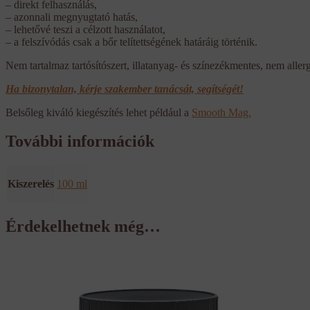
– direkt felhasználás,
– azonnali megnyugtató hatás,
– lehetővé teszi a célzott használatot,
– a felszívódás csak a bőr telítettségének határáig történik.
Nem tartalmaz tartósítószert, illatanyag- és színezékmentes, nem aller
Ha bizonytalan, kérje szakember tanácsát, segítségét!
Belsőleg kiváló kiegészítés lehet például a
Smooth Mag.
További információk
Kiszerelés
100 ml
Érdekelhetnek még…