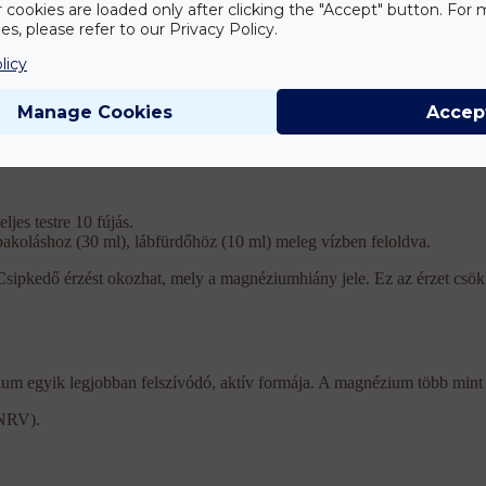
 a stressz által generált adrenalin csökkentésével, enyhíti az izomláza
r cookies are loaded only after clicking the "Accept" button. For
k egészségét, erősíti a bőr barrier rétegét, fantasztikus szárazolaj-érzet
s, please refer to our Privacy Policy.
licy
Manage Cookies
Accep
etén; terhes nőknek, akiknek magnéziumhiányuk van; atlétáknak; időseknek
ljes testre 10 fújás.
pakoláshoz (30 ml), lábfürdőhöz (10 ml) meleg vízben feloldva.
. Csipkedő érzést okozhat, mely a magnéziumhiány jele. Ez az érzet cs
m egyik legjobban felszívódó, aktív formája. A magnézium több mint 3
 NRV).