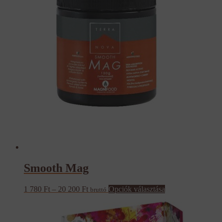
Smooth Mag
Ártartomány:
Ennek
1 780
Ft
–
20 200
Ft
Opciók választása
bruttó
1
a
780 Ft
terméknek
-
több