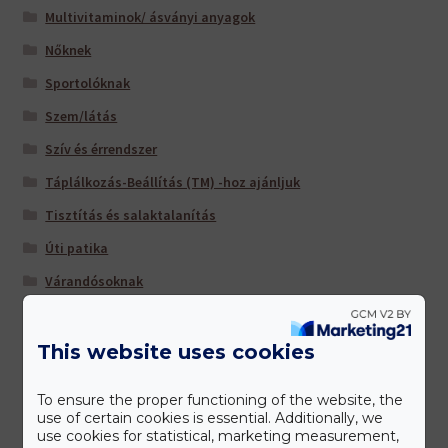
Multivitaminok/ ásványi anyagok
Nőknek
Sportolóknak
Szem/látás
Szív és érrendszer
Táplálkozás-Beállítás (TM) -hoz ajánljuk
Tisztítás és salaktalanítás
Úti patika
Várandósoknak
This website uses cookies
Gyártóink
To ensure the proper functioning of the website, the
use of certain cookies is essential. Additionally, we
use cookies for statistical, marketing measurement,