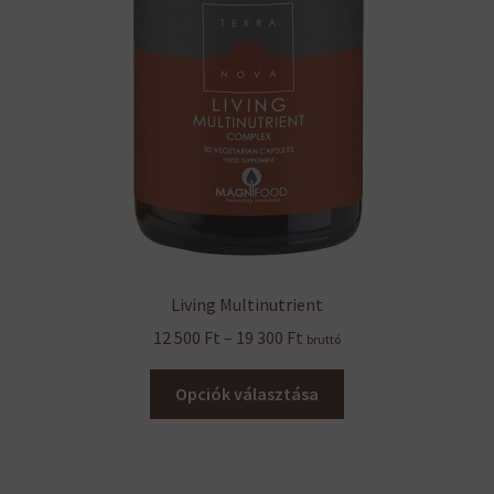
Living Multinutrient
Ártartomány:
12 500
Ft
–
19 300
Ft
bruttó
12
Ennek
500 Ft
Opciók választása
a
-
terméknek
19
több
300 Ft
variációja