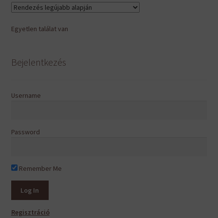
van.
A
Egyetlen találat van
változatok
a
termékoldalon
Bejelentkezés
választhatók
ki
Username
Password
Remember Me
Regisztráció