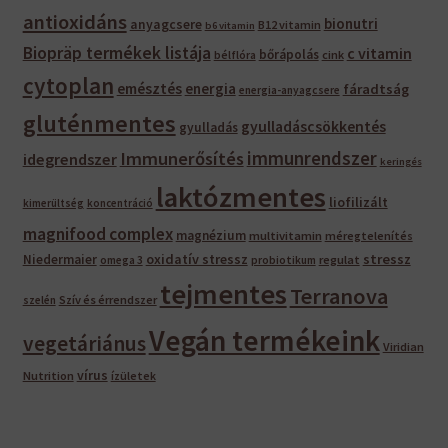
antioxidáns
bionutri
anyagcsere
B12 vitamin
b6 vitamin
Biopräp termékek listája
c vitamin
bőrápolás
bélflóra
cink
cytoplan
emésztés
energia
fáradtság
energia-anyagcsere
gluténmentes
gyulladáscsökkentés
gyulladás
immunrendszer
Immunerősítés
idegrendszer
keringés
laktózmentes
liofilizált
kimerültség
koncentráció
magnifood complex
magnézium
multivitamin
méregtelenítés
oxidatív stressz
stressz
Niedermaier
regulat
omega 3
probiotikum
tejmentes
Terranova
Szív és érrendszer
szelén
Vegán termékeink
vegetáriánus
Viridian
vírus
Nutrition
ízületek