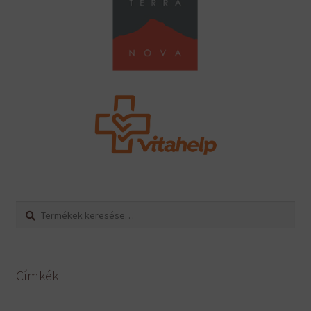
Keresés
Keresés
a
következőre:
Címkék