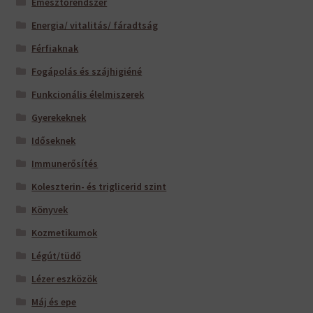
Emésztőrendszer
Energia/ vitalitás/ fáradtság
Férfiaknak
Fogápolás és szájhigiéné
Funkcionális élelmiszerek
Gyerekeknek
Időseknek
Immunerősítés
Koleszterin- és triglicerid szint
Könyvek
Kozmetikumok
Légút/tüdő
Lézer eszközök
Máj és epe