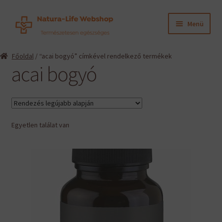
Ugrás
Kilépés
Menü
a
a
navigációhoz
tartalomba
Expand
Termékeink
Főoldal
/ “acai bogyó” címkével rendelkező termékek
child
acai bogyó
menu
Expand
Információk
child
menu
Expand
Gyártók
child
menu
Egyetlen találat van
Hírek
Viszonteladók, szakembereknek
English