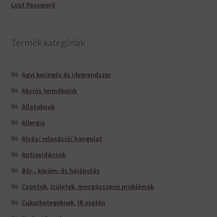
Lost Password
Termék kategóriák
Agyi keringés és idegrendszer
Akciós termékeink
Állatoknak
Allergia
Alvás/ relaxáció/ hangulat
Antioxidánsok
Bőr-, köröm- és hajápolás
Csontok, ízületek, mozgásszervi problémák
Cukorbetegeknek, IR esetén