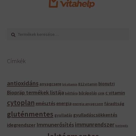
Keresés
Keresés
a
következőre:
Címkék
antioxidáns
bionutri
anyagcsere
B12 vitamin
b6 vitamin
Biopräp termékek listája
c vitamin
bőrápolás
bélflóra
cink
cytoplan
emésztés
energia
fáradtság
energia-anyagcsere
gluténmentes
gyulladáscsökkentés
gyulladás
immunrendszer
Immunerősítés
idegrendszer
keringés