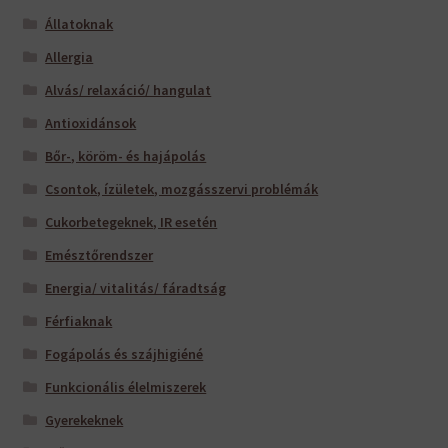
Állatoknak
Allergia
Alvás/ relaxáció/ hangulat
Antioxidánsok
Bőr-, köröm- és hajápolás
Csontok, ízületek, mozgásszervi problémák
Cukorbetegeknek, IR esetén
Emésztőrendszer
Energia/ vitalitás/ fáradtság
Férfiaknak
Fogápolás és szájhigiéné
Funkcionális élelmiszerek
Gyerekeknek