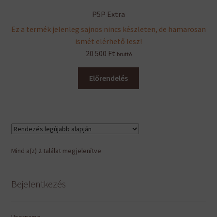
P5P Extra
Ez a termék jelenleg sajnos nincs készleten, de hamarosan
ismét elérhető lesz!
20 500
Ft
bruttó
Előrendelés
Sorted
Mind a(z) 2 találat megjelenítve
by
latest
Bejelentkezés
Username