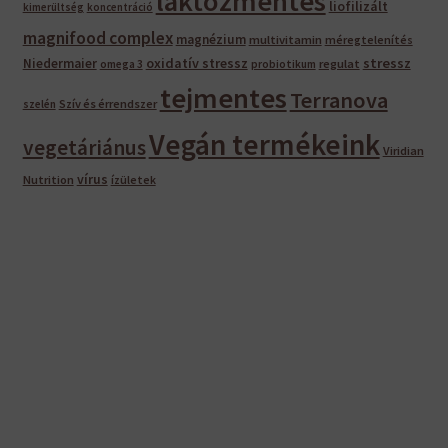
laktózmentes
liofilizált
kimerültség
koncentráció
magnifood complex
magnézium
multivitamin
méregtelenítés
oxidatív stressz
stressz
Niedermaier
regulat
omega 3
probiotikum
tejmentes
Terranova
Szív és érrendszer
szelén
Vegán termékeink
vegetáriánus
Viridian
vírus
Nutrition
ízületek