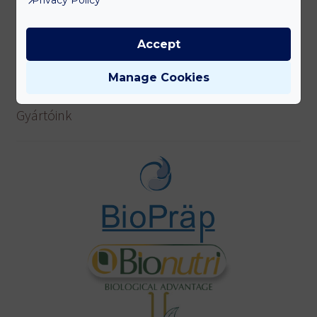
Tisztítás és salaktalanítás
Úti patika
Accept
Várandósoknak
Manage Cookies
Gyártóink