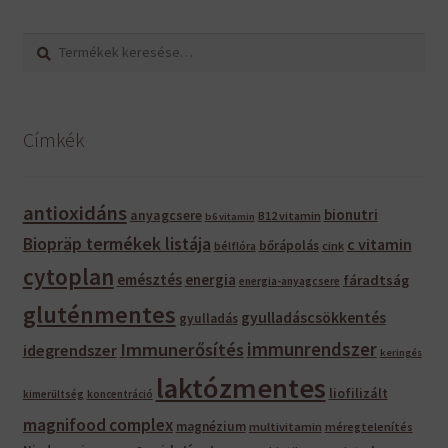
Keresés
Keresés
a
következőre:
Címkék
antioxidáns
bionutri
anyagcsere
B12 vitamin
b6 vitamin
Biopräp termékek listája
c vitamin
bőrápolás
bélflóra
cink
cytoplan
emésztés
energia
fáradtság
energia-anyagcsere
gluténmentes
gyulladáscsökkentés
gyulladás
immunrendszer
Immunerősítés
idegrendszer
keringés
laktózmentes
liofilizált
kimerültség
koncentráció
magnifood complex
magnézium
multivitamin
méregtelenítés