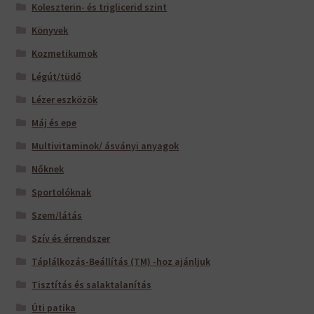
Koleszterin- és triglicerid szint
Könyvek
Kozmetikumok
Légút/tüdő
Lézer eszközök
Máj és epe
Multivitaminok/ ásványi anyagok
Nőknek
Sportolóknak
Szem/látás
Szív és érrendszer
Táplálkozás-Beállítás (TM) -hoz ajánljuk
Tisztítás és salaktalanítás
Úti patika