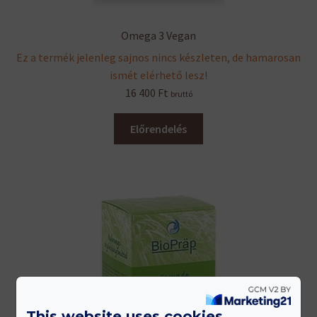
Omega 3 Vegan
Ez a termék jelenleg sajnos nincs készleten, de hamarosan
ismét elérhető lesz!
16 400
Ft
bruttó
Előrendelés
This website uses cookies