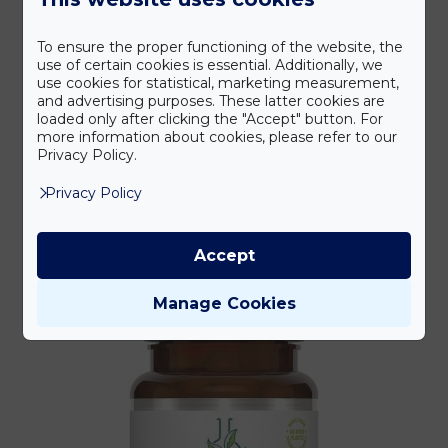
To ensure the proper functioning of the website, the
use of certain cookies is essential. Additionally, we
use cookies for statistical, marketing measurement,
and advertising purposes. These latter cookies are
Super EPA 1000 Omega-3
loaded only after clicking the "Accept" button. For
more information about cookies, please refer to our
10 700
Ft
bruttó
Privacy Policy.
Privacy Policy
Kosárba rakom
Accept
Manage Cookies