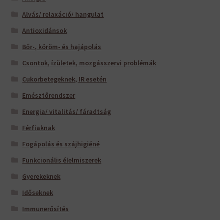
Alvás/ relaxáció/ hangulat
Antioxidánsok
Bőr-, köröm- és hajápolás
Csontok, ízületek, mozgásszervi problémák
Cukorbetegeknek, IR esetén
Emésztőrendszer
Energia/ vitalitás/ fáradtság
Férfiaknak
Fogápolás és szájhigiéné
Funkcionális élelmiszerek
Gyerekeknek
Időseknek
Immunerősítés