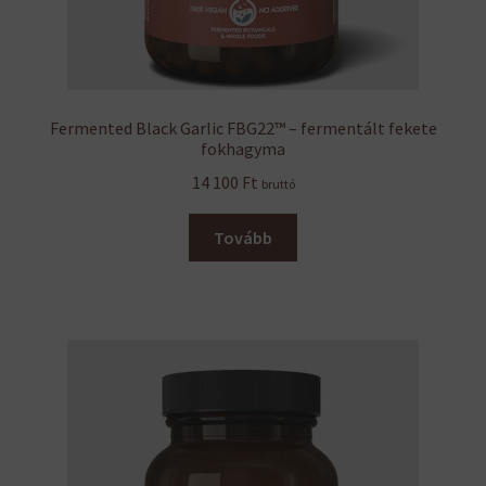
Fermented Black Garlic FBG22™ – fermentált fekete
fokhagyma
14 100
Ft
bruttó
Tovább