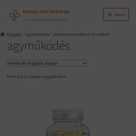
Ugrás
Kilépés
Menü
a
a
navigációhoz
tartalomba
Expand
Termékeink
Főoldal
/ “agyműködés” címkével rendelkező termékek
child
agyműködés
menu
Expand
Információk
child
menu
Expand
Gyártók
child
menu
Sorted
Mind a(z) 12 találat megjelenítve
Hírek
by
latest
Viszonteladók, szakembereknek
English