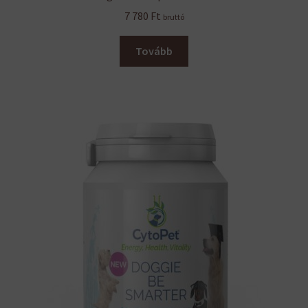
7 780
Ft
bruttó
Tovább