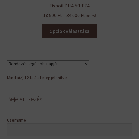
Fishoil DHA 5:1 EPA
Ártartomány:
18 500
Ft
–
34 000
Ft
bruttó
18
Ennek
500 Ft
Opciók választása
a
-
terméknek
34
több
000 Ft
variációja
van.
A
Sorted
Mind a(z) 12 találat megjelenítve
változatok
by
a
latest
termékoldalon
Bejelentkezés
választhatók
ki
Username