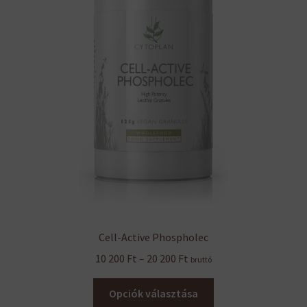
Cell-Active Phospholec
Ártartomány:
10 200
Ft
–
20 200
Ft
bruttó
10
Ennek
200 Ft
Opciók választása
a