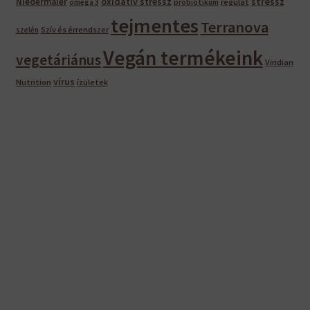
oxidatív stressz
stressz
Niedermaier
regulat
omega 3
probiotikum
tejmentes
Terranova
Szív és érrendszer
szelén
Vegán termékeink
vegetáriánus
Viridian
vírus
Nutrition
ízületek