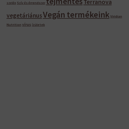
tejmentes
Terranova
Szív és érrendszer
szelén
Vegán termékeink
vegetáriánus
Viridian
vírus
Nutrition
ízületek