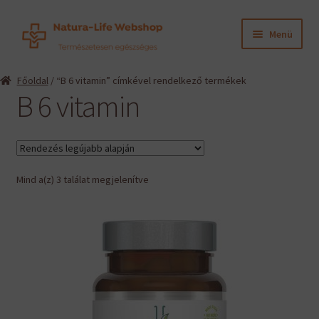
Ugrás
Kilépés
Menü
a
a
navigációhoz
tartalomba
Expand
Termékeink
Főoldal
/ “B 6 vitamin” címkével rendelkező termékek
child
B 6 vitamin
menu
Expand
Információk
child
menu
Expand
Gyártók
child
menu
Sorted
Mind a(z) 3 találat megjelenítve
Hírek
by
latest
Viszonteladók, szakembereknek
English