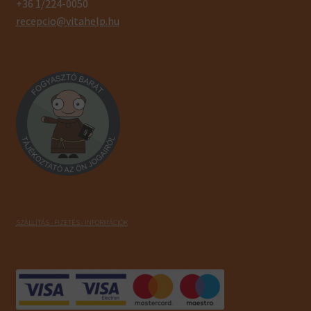
+36 1/224-0050
recepcio@vitahelp.hu
SZÁLLÍTÁS - FIZETÉS - INFORMÁCIÓK