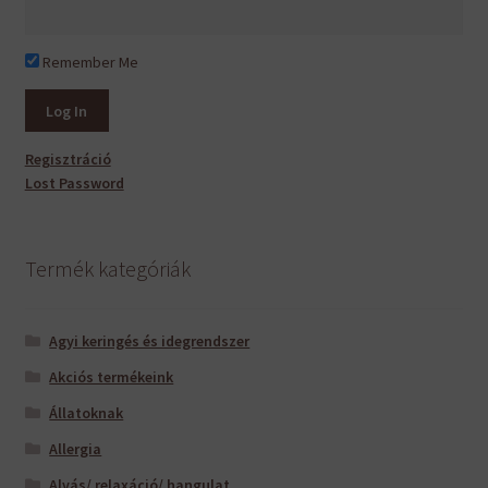
Remember Me
Regisztráció
Lost Password
Termék kategóriák
Agyi keringés és idegrendszer
Akciós termékeink
Állatoknak
Allergia
Alvás/ relaxáció/ hangulat