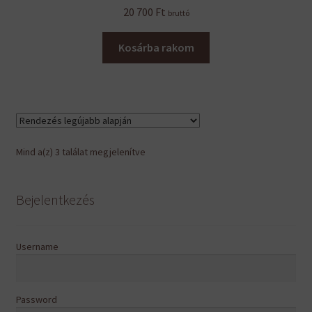
20 700
Ft
bruttó
Kosárba rakom
Sorted
Mind a(z) 3 találat megjelenítve
by
latest
Bejelentkezés
Username
Password