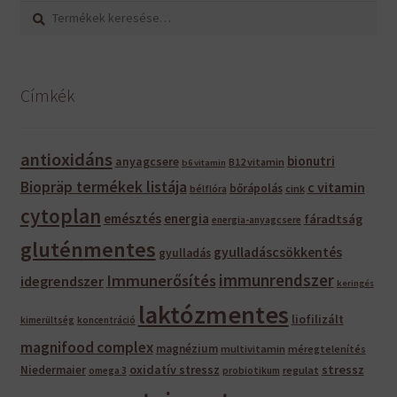
Keresés
Keresés
a
következőre:
Címkék
antioxidáns
bionutri
anyagcsere
B12 vitamin
b6 vitamin
Biopräp termékek listája
c vitamin
bőrápolás
bélflóra
cink
cytoplan
emésztés
energia
fáradtság
energia-anyagcsere
gluténmentes
gyulladáscsökkentés
gyulladás
immunrendszer
Immunerősítés
idegrendszer
keringés
laktózmentes
liofilizált
kimerültség
koncentráció
magnifood complex
magnézium
multivitamin
méregtelenítés
oxidatív stressz
stressz
Niedermaier
regulat
omega 3
probiotikum