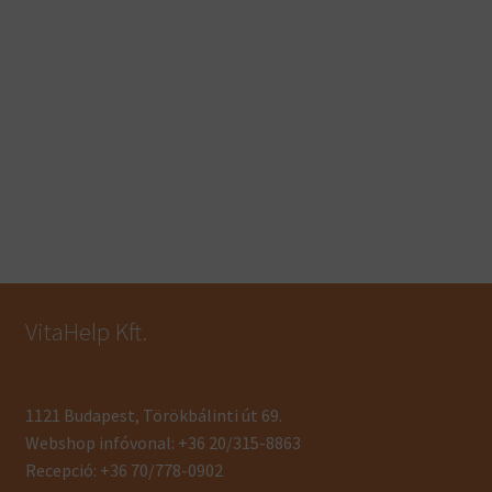
VitaHelp Kft.
1121 Budapest, Törökbálinti út 69.
Webshop infóvonal: +36 20/315-8863
Recepció: +36 70/778-0902