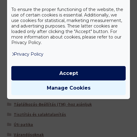
Könyvek
To ensure the proper functioning of the website, the
Kozmetikumok
use of certain cookies is essential. Additionally, we
use cookies for statistical, marketing measurement,
Légút/tüdő
and advertising purposes. These latter cookies are
loaded only after clicking the "Accept" button. For
Lézer eszközök
more information about cookies, please refer to our
Privacy Policy.
Máj és epe
Multivitaminok/ ásványi anyagok
Privacy Policy
Nőknek
Accept
Sportolóknak
Szem/látás
Manage Cookies
Szív és érrendszer
Táplálkozás-Beállítás (TM) -hoz ajánljuk
Tisztítás és salaktalanítás
Úti patika
Várandósoknak