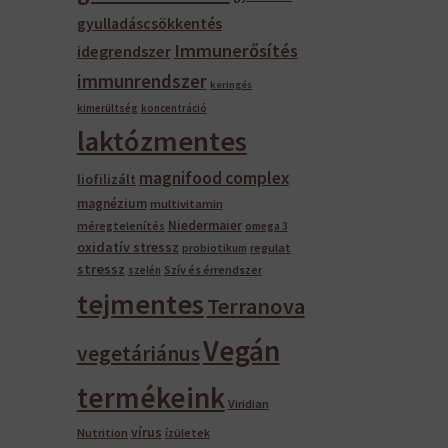
gyulladáscsökkentés
Immunerősítés
idegrendszer
immunrendszer
keringés
kimerültség
koncentráció
laktózmentes
magnifood complex
liofilizált
magnézium
multivitamin
Niedermaier
méregtelenítés
omega 3
oxidatív stressz
regulat
probiotikum
stressz
Szív és érrendszer
szelén
tejmentes
Terranova
Vegán
vegetáriánus
termékeink
Viridian
vírus
Nutrition
ízületek