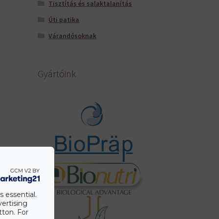
Tisztítás és salaktalanítás
Úti patika
Várandósoknak
Gyártóink
s essential.
vertising
tton. For