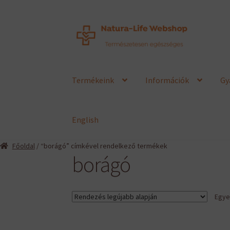
Ugrás
Kilépés
a
a
navigációhoz
tartalomba
Termékeink
Információk
Gy
English
Főoldal
/ “borágó” címkével rendelkező termékek
borágó
Egyet