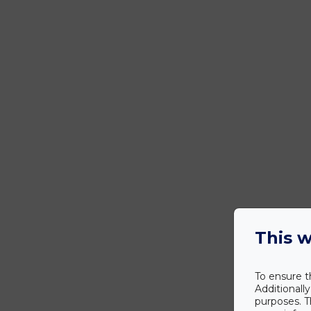
This w
To ensure t
Additionall
purposes. T