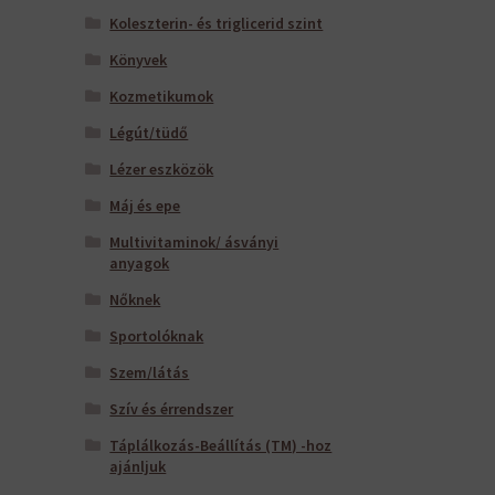
Koleszterin- és triglicerid szint
Könyvek
Kozmetikumok
Légút/tüdő
Lézer eszközök
Máj és epe
Multivitaminok/ ásványi
anyagok
Nőknek
Sportolóknak
Szem/látás
Szív és érrendszer
Táplálkozás-Beállítás (TM) -hoz
ajánljuk