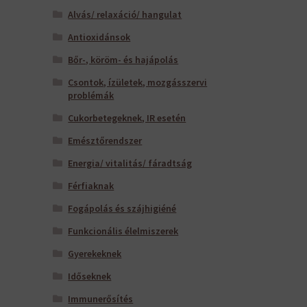
Alvás/ relaxáció/ hangulat
Antioxidánsok
Bőr-, köröm- és hajápolás
Csontok, ízületek, mozgásszervi
problémák
Cukorbetegeknek, IR esetén
Emésztőrendszer
Energia/ vitalitás/ fáradtság
Férfiaknak
Fogápolás és szájhigiéné
Funkcionális élelmiszerek
Gyerekeknek
Időseknek
Immunerősítés