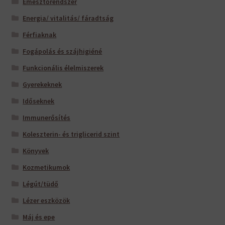
Emésztőrendszer
Energia/ vitalitás/ fáradtság
Férfiaknak
Fogápolás és szájhigiéné
Funkcionális élelmiszerek
Gyerekeknek
Időseknek
Immunerősítés
Koleszterin- és triglicerid szint
Könyvek
Kozmetikumok
Légút/tüdő
Lézer eszközök
Máj és epe