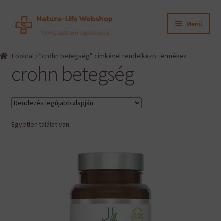
Ugrás
Kilépés
Menü
a
a
navigációhoz
tartalomba
Expand
Termékeink
Főoldal
/ “crohn betegség” címkével rendelkező termékek
child
crohn betegség
menu
Expand
Információk
child
menu
Expand
Gyártók
child
menu
Egyetlen találat van
Hírek
Viszonteladók, szakembereknek
English