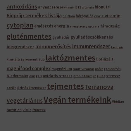
antioxidáns
bionutri
anyagcsere
B12 vitamin
b6 vitamin
Biopräp termékek listája
c vitamin
bőrápolás
bélflóra
cink
cytoplan
emésztés
energia
fáradtság
energia-anyagcsere
gluténmentes
gyulladáscsökkentés
gyulladás
immunrendszer
Immunerősítés
idegrendszer
keringés
laktózmentes
liofilizált
kimerültség
koncentráció
magnifood complex
magnézium
multivitamin
méregtelenítés
oxidatív stressz
stressz
Niedermaier
regulat
omega 3
probiotikum
tejmentes
Terranova
Szív és érrendszer
szelén
Vegán termékeink
vegetáriánus
Viridian
vírus
Nutrition
ízületek