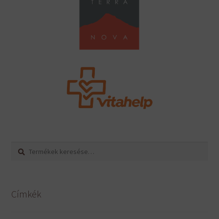
Keresés
Keresés
a
következőre:
Címkék