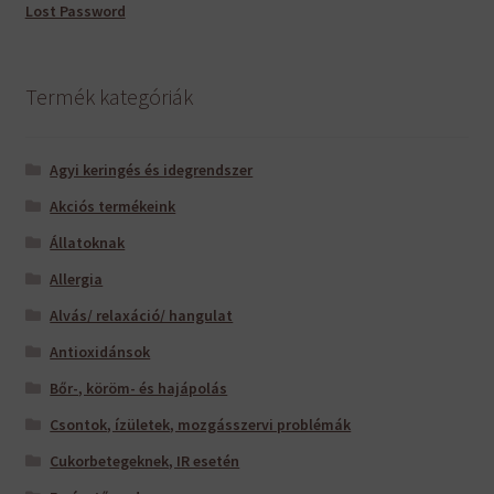
Lost Password
Termék kategóriák
Agyi keringés és idegrendszer
Akciós termékeink
Állatoknak
Allergia
Alvás/ relaxáció/ hangulat
Antioxidánsok
Bőr-, köröm- és hajápolás
Csontok, ízületek, mozgásszervi problémák
Cukorbetegeknek, IR esetén