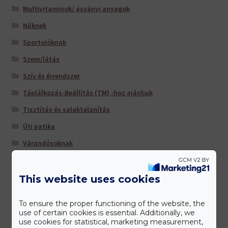
Multivitaminok/ ásványi anyagok
Nőknek
Sportolóknak
Szem/látás
Szív és érrendszer
Táplálkozás-Beállítás (TM) -hoz ajánljuk
Tisztítás és salaktalanítás
Úti patika
Várandósoknak
This website uses cookies
Gyártóink
To ensure the proper functioning of the website, the
use of certain cookies is essential. Additionally, we
use cookies for statistical, marketing measurement,