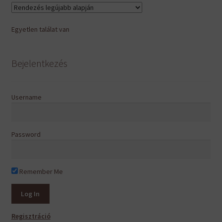
van.
A
Egyetlen találat van
változatok
a
termékoldalon
Bejelentkezés
választhatók
ki
Username
Password
Remember Me
Regisztráció