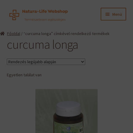
Ugrás
Kilépés
Menü
a
a
navigációhoz
tartalomba
Expand
Termékeink
Főoldal
/ “curcuma longa” címkével rendelkező termékek
child
curcuma longa
menu
Expand
Információk
child
menu
Expand
Gyártók
child
menu
Egyetlen találat van
Hírek
Viszonteladók, szakembereknek
English