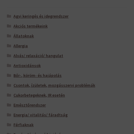
Agyi keringés és idegrendszer
Akciós termékeink
Állatoknak
Allergia
Alvás/ relaxáció/ hangulat
Antioxidánsok
Bőr-, köröm- és hajápolás
Csontok, ízületek, mozgásszervi problémák
Cukorbetegeknek, IR esetén
Emésztőrendszer
Energia/ vitalitás/ fáradtság
Férfiaknak