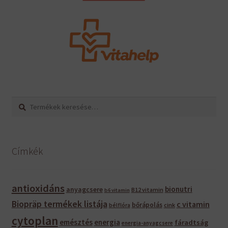
Keresés
Keresés
a
következőre:
Címkék
antioxidáns
bionutri
anyagcsere
B12 vitamin
b6 vitamin
Biopräp termékek listája
c vitamin
bőrápolás
bélflóra
cink
cytoplan
emésztés
energia
fáradtság
energia-anyagcsere