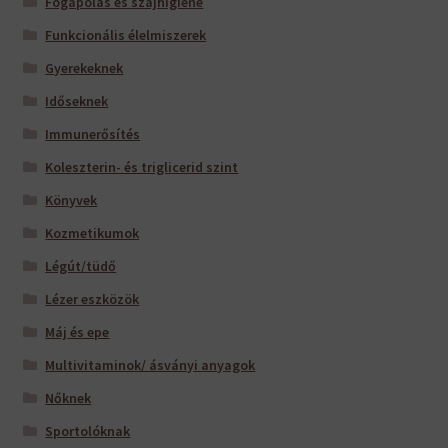
Fogápolás és szájhigiéné
Funkcionális élelmiszerek
Gyerekeknek
Időseknek
Immunerősítés
Koleszterin- és triglicerid szint
Könyvek
Kozmetikumok
Légút/tüdő
Lézer eszközök
Máj és epe
Multivitaminok/ ásványi anyagok
Nőknek
Sportolóknak