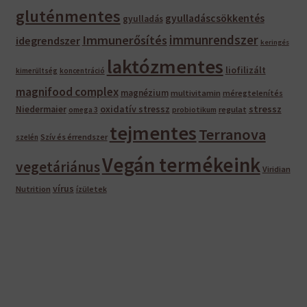
gluténmentes
gyulladáscsökkentés
gyulladás
immunrendszer
Immunerősítés
idegrendszer
keringés
laktózmentes
liofilizált
kimerültség
koncentráció
magnifood complex
magnézium
multivitamin
méregtelenítés
oxidatív stressz
stressz
Niedermaier
regulat
omega 3
probiotikum
tejmentes
Terranova
Szív és érrendszer
szelén
Vegán termékeink
vegetáriánus
Viridian
vírus
Nutrition
ízületek