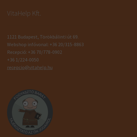
VitaHelp Kft.
1121 Budapest, Törökbálinti út 69.
Webshop infóvonal: +36 20/315-8863
Recepció: +36 70/778-0902
+36 1/224-0050
recepcio@vitahelp.hu