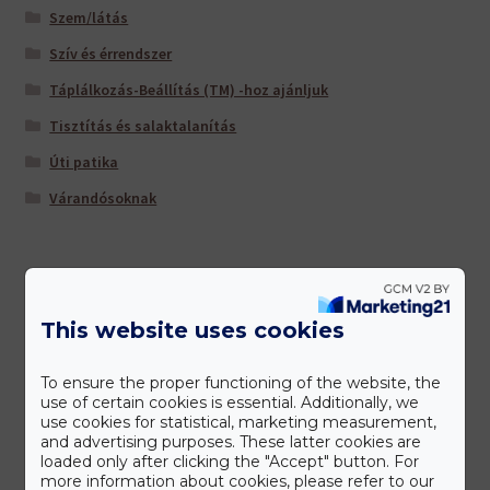
Szem/látás
Szív és érrendszer
Táplálkozás-Beállítás (TM) -hoz ajánljuk
Tisztítás és salaktalanítás
Úti patika
Várandósoknak
Gyártóink
This website uses cookies
To ensure the proper functioning of the website, the
use of certain cookies is essential. Additionally, we
use cookies for statistical, marketing measurement,
and advertising purposes. These latter cookies are
loaded only after clicking the "Accept" button. For
more information about cookies, please refer to our