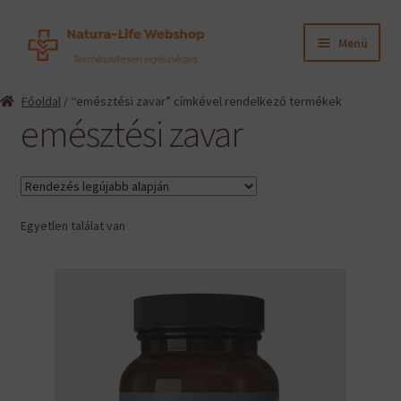
Ugrás
Kilépés
Menü
a
a
navigációhoz
tartalomba
Expand
Termékeink
Főoldal
/ “emésztési zavar” címkével rendelkező termékek
child
emésztési zavar
menu
Expand
Információk
child
menu
Expand
Gyártók
child
menu
Egyetlen találat van
Hírek
Viszonteladók, szakembereknek
English