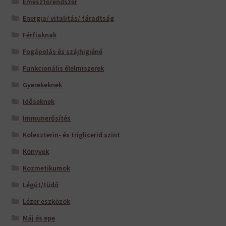
Emésztőrendszer
Energia/ vitalitás/ fáradtság
Férfiaknak
Fogápolás és szájhigiéné
Funkcionális élelmiszerek
Gyerekeknek
Időseknek
Immunerősítés
Koleszterin- és triglicerid szint
Könyvek
Kozmetikumok
Légút/tüdő
Lézer eszközök
Máj és epe