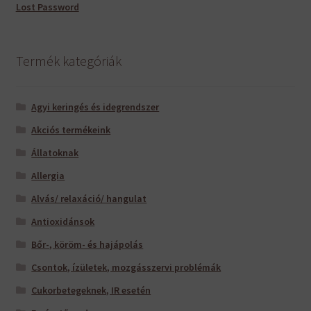
Lost Password
Termék kategóriák
Agyi keringés és idegrendszer
Akciós termékeink
Állatoknak
Allergia
Alvás/ relaxáció/ hangulat
Antioxidánsok
Bőr-, köröm- és hajápolás
Csontok, ízületek, mozgásszervi problémák
Cukorbetegeknek, IR esetén