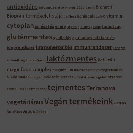
antioxidáns
bionutri
anyagcsere
B12 vitamin
b6 vitamin
Biopräp termékek listája
c vitamin
bőrápolás
bélflóra
cink
cytoplan
emésztés
energia
fáradtság
energia-anyagcsere
gluténmentes
gyulladáscsökkentés
gyulladás
immunrendszer
Immunerősítés
idegrendszer
keringés
laktózmentes
liofilizált
kimerültség
koncentráció
magnifood complex
magnézium
multivitamin
méregtelenítés
oxidatív stressz
stressz
Niedermaier
regulat
omega 3
probiotikum
tejmentes
Terranova
Szív és érrendszer
szelén
Vegán termékeink
vegetáriánus
Viridian
vírus
Nutrition
ízületek