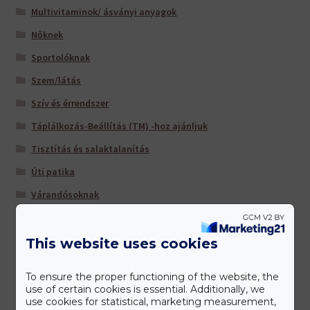
Multivitaminok/ ásványi anyagok
Nőknek
Sportolóknak
Szem/látás
Szív és érrendszer
Táplálkozás-Beállítás (TM) -hoz ajánljuk
Tisztítás és salaktalanítás
Úti patika
Várandósoknak
This website uses cookies
Gyártóink
To ensure the proper functioning of the website, the
use of certain cookies is essential. Additionally, we
use cookies for statistical, marketing measurement,