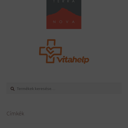
Keresés
Keresés
a
következőre:
Címkék