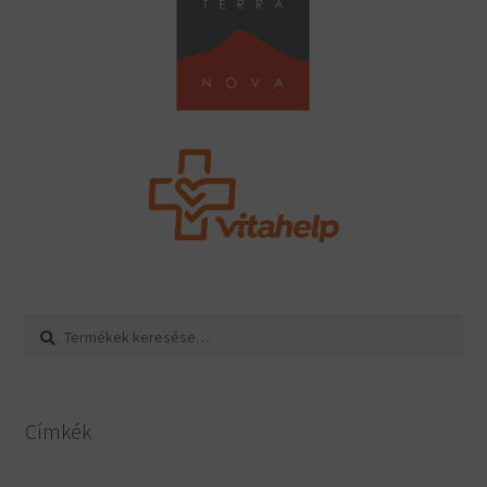
Keresés
Keresés
a
következőre:
Címkék