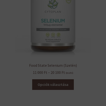
Food State Selenium (Szelén)
Ártartomány:
11 000
Ft
–
20 100
Ft
bruttó
11
Ennek
000 Ft
Opciók választása
a
-
terméknek
20
több
100 Ft
variációja