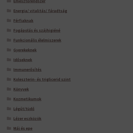
Emésztőrendszer
Energia/ vitalitás/ fáradtság
Férfiaknak
Fogápolás és szájhigiéné
Funkcionális élelmiszerek
Gyerekeknek
Időseknek
Immunerősítés
Koleszterin- és triglicerid szint
Könyvek
Kozmetikumok
Légút/tüdő
Lézer eszközök
Máj és epe