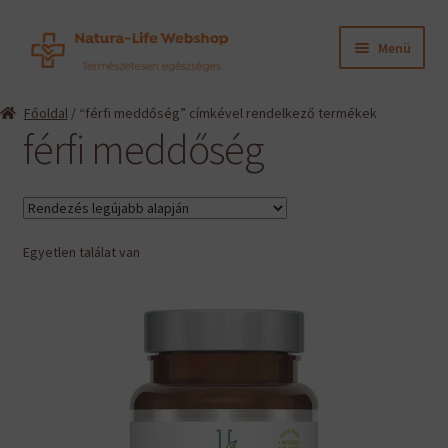
Ugrás
Kilépés
Menü
a
a
navigációhoz
tartalomba
Expand
Termékeink
Főoldal
/ “férfi meddőség” címkével rendelkező termékek
child
férfi meddőség
menu
Expand
Információk
child
menu
Expand
Gyártók
child
menu
Egyetlen találat van
Hírek
Viszonteladók, szakembereknek
English