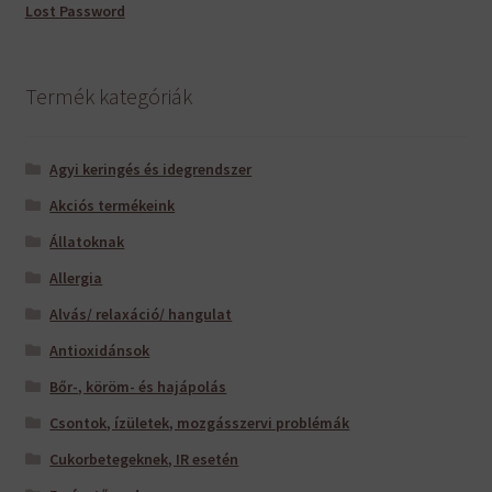
Lost Password
Termék kategóriák
Agyi keringés és idegrendszer
Akciós termékeink
Állatoknak
Allergia
Alvás/ relaxáció/ hangulat
Antioxidánsok
Bőr-, köröm- és hajápolás
Csontok, ízületek, mozgásszervi problémák
Cukorbetegeknek, IR esetén