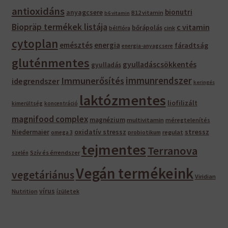
antioxidáns
bionutri
anyagcsere
B12 vitamin
b6 vitamin
Biopräp termékek listája
c vitamin
bőrápolás
bélflóra
cink
cytoplan
emésztés
energia
fáradtság
energia-anyagcsere
gluténmentes
gyulladáscsökkentés
gyulladás
immunrendszer
Immunerősítés
idegrendszer
keringés
laktózmentes
liofilizált
kimerültség
koncentráció
magnifood complex
magnézium
multivitamin
méregtelenítés
oxidatív stressz
stressz
Niedermaier
regulat
omega 3
probiotikum
tejmentes
Terranova
Szív és érrendszer
szelén
Vegán termékeink
vegetáriánus
Viridian
vírus
Nutrition
ízületek