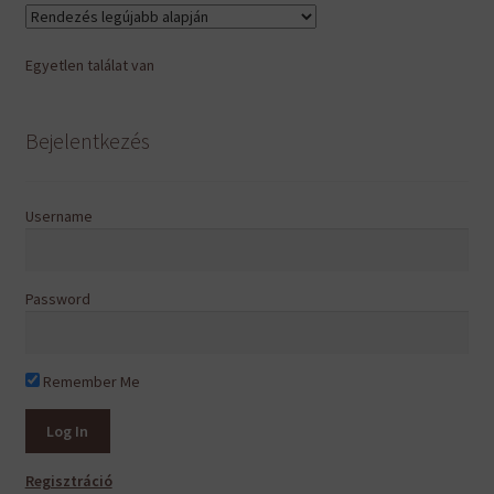
van.
A
Egyetlen találat van
változatok
a
termékoldalon
Bejelentkezés
választhatók
ki
Username
Password
Remember Me
Regisztráció