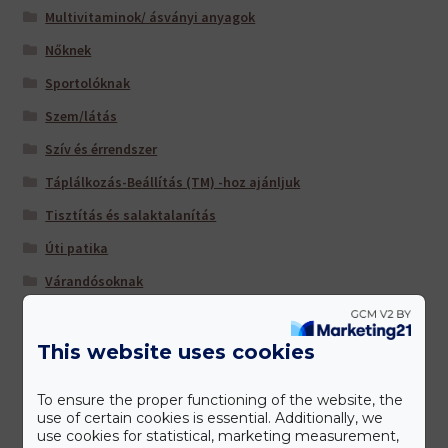
Multivitaminok/ ásványi anyagok
Nőknek
Sportolóknak
Szem/látás
Szív és érrendszer
Táplálkozás-Beállítás (TM) -hoz ajánljuk
Tisztítás és salaktalanítás
Úti patika
Várandósoknak
This website uses cookies
Gyártóink
To ensure the proper functioning of the website, the
use of certain cookies is essential. Additionally, we
use cookies for statistical, marketing measurement,