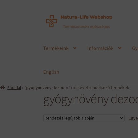
Ugrás
Kilépés
a
a
navigációhoz
tartalomba
Termékeink
Információk
Gy
English
Főoldal
/ “gyógynövény dezodor” címkével rendelkező termékek
gyógynövény dezo
Egyet