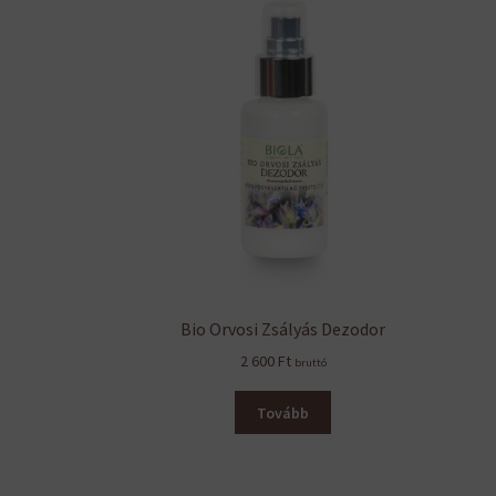
Bio Orvosi Zsályás Dezodor
2 600
Ft
bruttó
Tovább