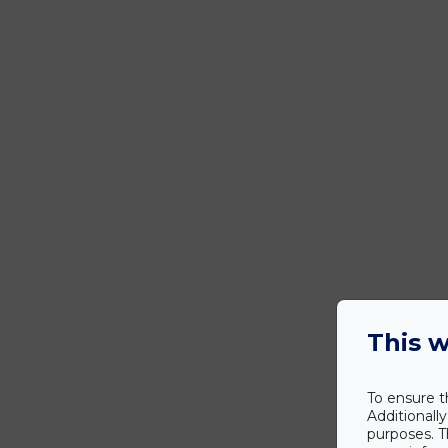
This w
To ensure t
Additionall
purposes. T