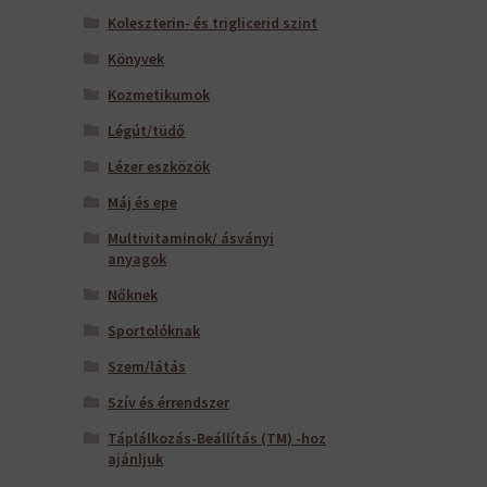
Koleszterin- és triglicerid szint
Könyvek
Kozmetikumok
Légút/tüdő
Lézer eszközök
Máj és epe
Multivitaminok/ ásványi
anyagok
Nőknek
Sportolóknak
Szem/látás
Szív és érrendszer
Táplálkozás-Beállítás (TM) -hoz
ajánljuk