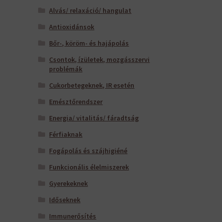
Alvás/ relaxáció/ hangulat
Antioxidánsok
Bőr-, köröm- és hajápolás
Csontok, ízületek, mozgásszervi
problémák
Cukorbetegeknek, IR esetén
Emésztőrendszer
Energia/ vitalitás/ fáradtság
Férfiaknak
Fogápolás és szájhigiéné
Funkcionális élelmiszerek
Gyerekeknek
Időseknek
Immunerősítés