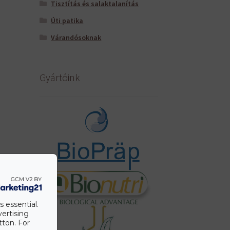
Tisztítás és salaktalanítás
Úti patika
Várandósoknak
Gyártóink
s essential.
vertising
tton. For