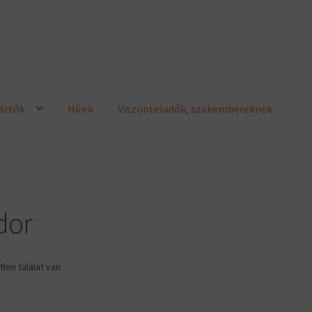
ártók
Hírek
Viszonteladók, szakembereknek
dor
len találat van