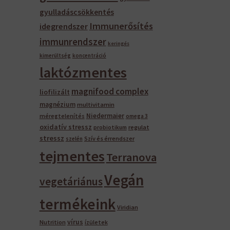
gyulladáscsökkentés
Immunerősítés
idegrendszer
immunrendszer
keringés
kimerültség
koncentráció
laktózmentes
magnifood complex
liofilizált
magnézium
multivitamin
Niedermaier
méregtelenítés
omega 3
oxidatív stressz
regulat
probiotikum
stressz
Szív és érrendszer
szelén
tejmentes
Terranova
Vegán
vegetáriánus
termékeink
Viridian
vírus
Nutrition
ízületek