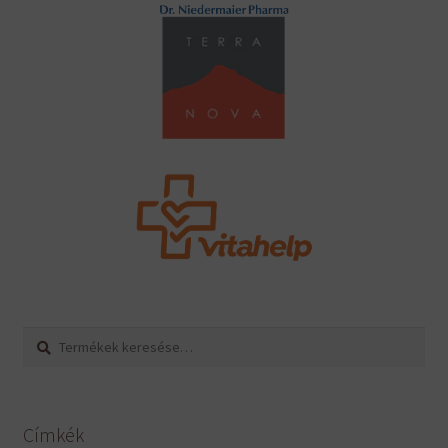
Keresés
Keresés
a
következőre:
Címkék