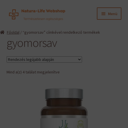
Ugrás
Kilépés
Menü
a
a
navigációhoz
tartalomba
Expand
Termékeink
Főoldal
/ “gyomorsav” címkével rendelkező termékek
child
gyomorsav
menu
Expand
Információk
child
menu
Expand
Gyártók
child
menu
Sorted
Mind a(z) 4 találat megjelenítve
Hírek
by
latest
Viszonteladók, szakembereknek
English