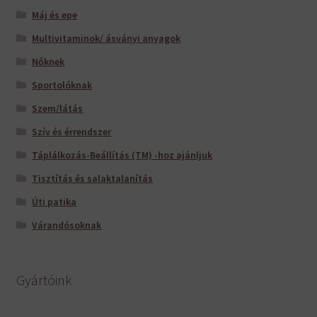
Máj és epe
Multivitaminok/ ásványi anyagok
Nőknek
Sportolóknak
Szem/látás
Szív és érrendszer
Táplálkozás-Beállítás (TM) -hoz ajánljuk
Tisztítás és salaktalanítás
Úti patika
Várandósoknak
Gyártóink