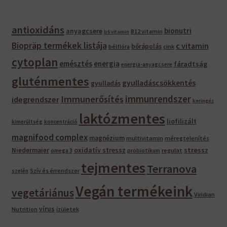
antioxidáns
bionutri
anyagcsere
B12 vitamin
b6 vitamin
Biopräp termékek listája
c vitamin
bőrápolás
bélflóra
cink
cytoplan
emésztés
energia
fáradtság
energia-anyagcsere
gluténmentes
gyulladáscsökkentés
gyulladás
immunrendszer
Immunerősítés
idegrendszer
keringés
laktózmentes
liofilizált
kimerültség
koncentráció
magnifood complex
magnézium
multivitamin
méregtelenítés
oxidatív stressz
stressz
Niedermaier
regulat
omega 3
probiotikum
tejmentes
Terranova
Szív és érrendszer
szelén
Vegán termékeink
vegetáriánus
Viridian
vírus
Nutrition
ízületek