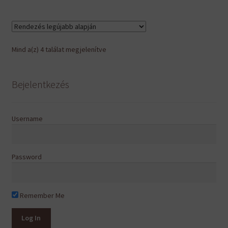
Sorted
Mind a(z) 4 találat megjelenítve
by
latest
Bejelentkezés
Username
Password
Remember Me