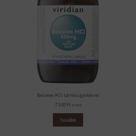
Betaine HCL tárnics gyökérrel
7 520
Ft
bruttó
Tovább