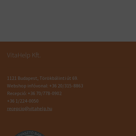
VitaHelp Kft.
1121 Budapest, Törökbálinti út 69.
Webshop infóvonal: +36 20/315-8863
Recepció: +36 70/778-0902
+36 1/224-0050
recepcio@vitahelp.hu