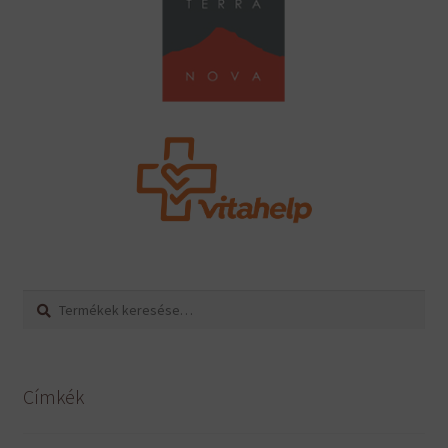
Keresés
Keresés
a
következőre:
Címkék