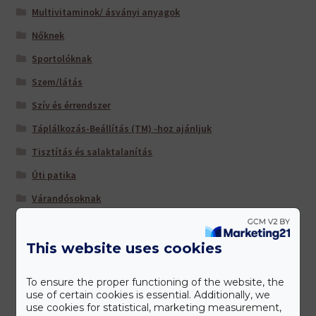
Multivitaminok/ ásványi anyagok
Nőknek
Sportolóknak
Szem/látás
Szív és érrendszer
Táplálkozás-Beállítás (TM) -hoz ajánljuk
Tisztítás és salaktalanítás
Úti patika
Várandósoknak
This website uses cookies
Gyártóink
To ensure the proper functioning of the website, the
use of certain cookies is essential. Additionally, we
use cookies for statistical, marketing measurement,