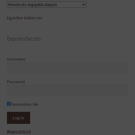
van.
A
Egyetlen találat van
változatok
a
termékoldalon
Bejelentkezés
választhatók
ki
Username
Password
Remember Me
Regisztráció