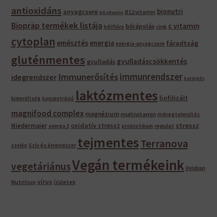
antioxidáns
bionutri
anyagcsere
B12 vitamin
b6 vitamin
Biopräp termékek listája
c vitamin
bőrápolás
bélflóra
cink
cytoplan
emésztés
energia
fáradtság
energia-anyagcsere
gluténmentes
gyulladáscsökkentés
gyulladás
immunrendszer
Immunerősítés
idegrendszer
keringés
laktózmentes
liofilizált
kimerültség
koncentráció
magnifood complex
magnézium
multivitamin
méregtelenítés
oxidatív stressz
stressz
Niedermaier
regulat
omega 3
probiotikum
tejmentes
Terranova
Szív és érrendszer
szelén
Vegán termékeink
vegetáriánus
Viridian
vírus
Nutrition
ízületek