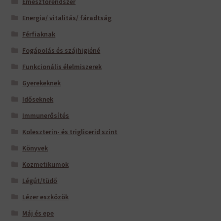
Emésztőrendszer
Energia/ vitalitás/ fáradtság
Férfiaknak
Fogápolás és szájhigiéné
Funkcionális élelmiszerek
Gyerekeknek
Időseknek
Immunerősítés
Koleszterin- és triglicerid szint
Könyvek
Kozmetikumok
Légút/tüdő
Lézer eszközök
Máj és epe