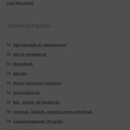
Lost Password
Termék kategóriák
Agyi keringés és idegrendszer
Akciós termékeink
Állatoknak
Allergia
Alvás/ relaxáció/ hangulat
Antioxidánsok
Bőr-, köröm- és hajápolás
Csontok, ízületek, mozgásszervi problémák
Cukorbetegeknek, IR esetén