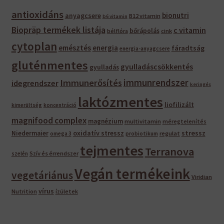
antioxidáns
bionutri
anyagcsere
B12 vitamin
b6 vitamin
Biopräp termékek listája
c vitamin
bőrápolás
bélflóra
cink
cytoplan
emésztés
energia
fáradtság
energia-anyagcsere
gluténmentes
gyulladáscsökkentés
gyulladás
immunrendszer
Immunerősítés
idegrendszer
keringés
laktózmentes
liofilizált
kimerültség
koncentráció
magnifood complex
magnézium
multivitamin
méregtelenítés
oxidatív stressz
stressz
Niedermaier
regulat
omega 3
probiotikum
tejmentes
Terranova
Szív és érrendszer
szelén
Vegán termékeink
vegetáriánus
Viridian
vírus
Nutrition
ízületek