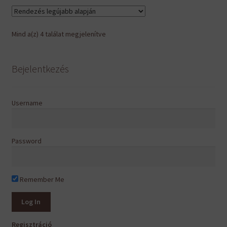
Sorted
Mind a(z) 4 találat megjelenítve
by
latest
Bejelentkezés
Username
Password
Remember Me
Regisztráció