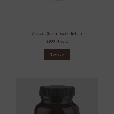
Aquasol Green Tea (zöld tea)
3 900
Ft
bruttó
Tovább