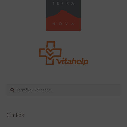
Keresés
Keresés
a
következőre:
Címkék