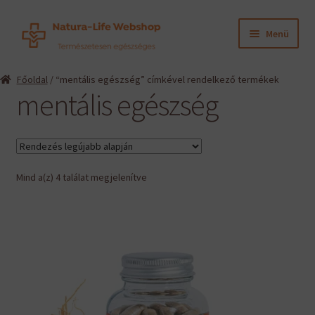
Ugrás
Kilépés
Menü
a
a
navigációhoz
tartalomba
Expand
Termékeink
Főoldal
/ “mentális egészség” címkével rendelkező termékek
child
mentális egészség
menu
Expand
Információk
child
menu
Expand
Gyártók
child
menu
Sorted
Mind a(z) 4 találat megjelenítve
Hírek
by
latest
Viszonteladók, szakembereknek
English