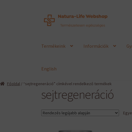
Ugrás
Kilépés
a
a
navigációhoz
tartalomba
Termékeink
Információk
Gy
English
Főoldal
/ “sejtregeneráció” címkével rendelkező termékek
sejtregeneráció
Egyet