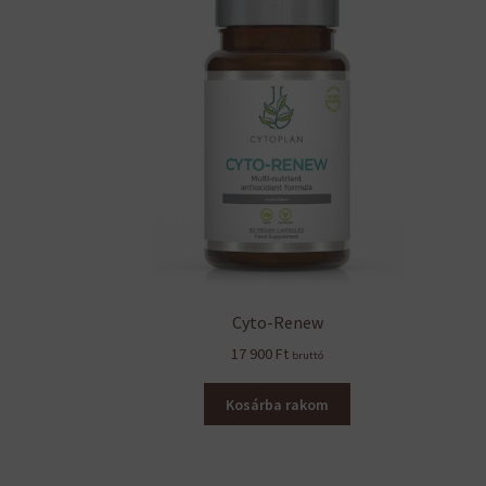
Cyto-Renew
17 900
Ft
bruttó
Kosárba rakom