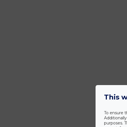
This w
To ensure t
Additionall
purposes. T