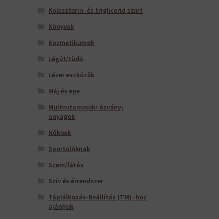
Koleszterin- és triglicerid szint
Könyvek
Kozmetikumok
Légút/tüdő
Lézer eszközök
Máj és epe
Multivitaminok/ ásványi
anyagok
Nőknek
Sportolóknak
Szem/látás
Szív és érrendszer
Táplálkozás-Beállítás (TM) -hoz
ajánljuk