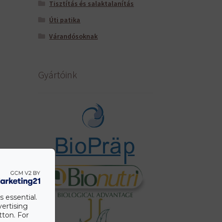
Tisztítás és salaktalanítás
Úti patika
Várandósoknak
Gyártóink
s essential.
vertising
tton. For