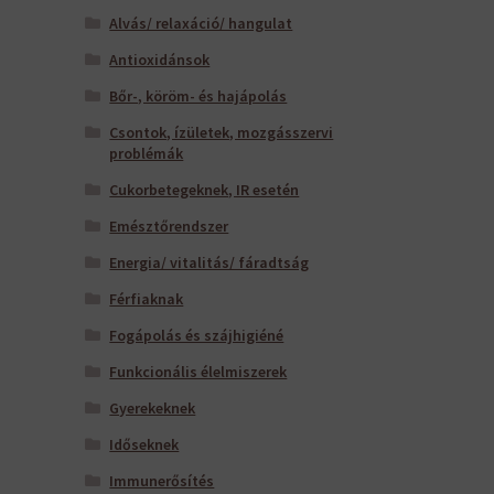
Alvás/ relaxáció/ hangulat
Antioxidánsok
Bőr-, köröm- és hajápolás
Csontok, ízületek, mozgásszervi
problémák
Cukorbetegeknek, IR esetén
Emésztőrendszer
Energia/ vitalitás/ fáradtság
Férfiaknak
Fogápolás és szájhigiéné
Funkcionális élelmiszerek
Gyerekeknek
Időseknek
Immunerősítés