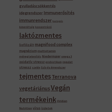
gyulladáscsökkentés
Immunerősítés
idegrendszer
immunrendszer
keringés
kimerültség
koncentráció
laktózmentes
magnifood complex
liofilizált
magnézium
multivitamin
Niedermaier
méregtelenítés
omega 3
oxidatív stressz
regulat
probiotikum
stressz
Szív és érrendszer
szelén
tejmentes
Terranova
Vegán
vegetáriánus
termékeink
Viridian
vírus
Nutrition
ízületek