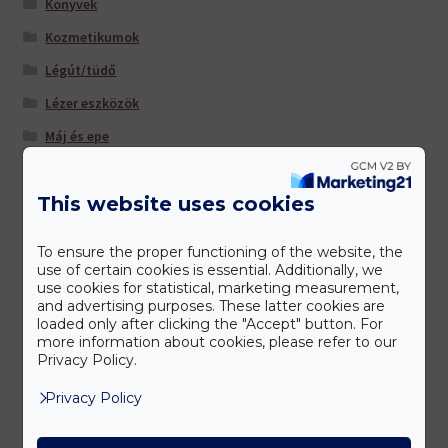
Könyvek
Kozmetikumok
Légút/tüdő
Lézer eszközök
Máj és epe
Multivitaminok/ ásványi anyagok
This website uses cookies
Nőknek
Sportolóknak
To ensure the proper functioning of the website, the
Szem/látás
use of certain cookies is essential. Additionally, we
use cookies for statistical, marketing measurement,
Szív és érrendszer
and advertising purposes. These latter cookies are
loaded only after clicking the "Accept" button. For
Táplálkozás-Beállítás (TM) -hoz ajánljuk
more information about cookies, please refer to our
Privacy Policy.
Tisztítás és salaktalanítás
Privacy Policy
Úti patika
Várandósoknak