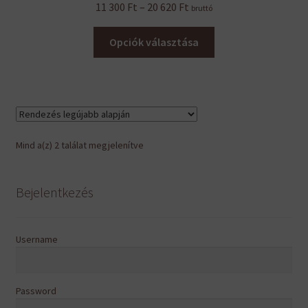
Ártartomány:
11 300
Ft
–
20 620
Ft
bruttó
11
Ennek
300 Ft
Opciók választása
a
-
terméknek
20
több
620 Ft
variációja
van.
A
Sorted
Mind a(z) 2 találat megjelenítve
változatok
by
a
latest
termékoldalon
Bejelentkezés
választhatók
ki
Username
Password