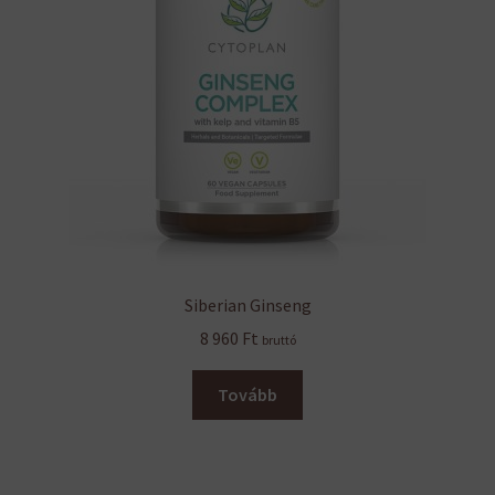
Siberian Ginseng
8 960
Ft
bruttó
Tovább