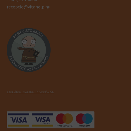
recepcio@vitahelp.hu
SZÁLLÍTÁS - FIZETÉS - INFORMÁCIÓK