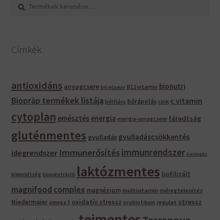
Keresés
Keresés
a
következőre:
Címkék
antioxidáns
bionutri
anyagcsere
B12 vitamin
b6 vitamin
Biopräp termékek listája
c vitamin
bőrápolás
bélflóra
cink
cytoplan
emésztés
energia
fáradtság
energia-anyagcsere
gluténmentes
gyulladáscsökkentés
gyulladás
immunrendszer
Immunerősítés
idegrendszer
keringés
laktózmentes
liofilizált
kimerültség
koncentráció
magnifood complex
magnézium
multivitamin
méregtelenítés
oxidatív stressz
stressz
Niedermaier
regulat
omega 3
probiotikum
tejmentes
Terranova