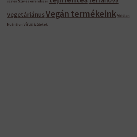
Szív és érrendszer
szelén
Vegán termékeink
vegetáriánus
Viridian
vírus
Nutrition
ízületek