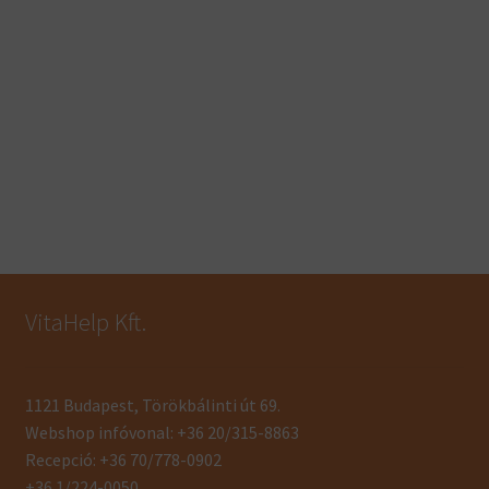
VitaHelp Kft.
1121 Budapest, Törökbálinti út 69.
Webshop infóvonal: +36 20/315-8863
Recepció: +36 70/778-0902
+36 1/224-0050