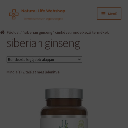
Ugrás
Kilépés
Menü
a
a
navigációhoz
tartalomba
Expand
Termékeink
Főoldal
/ “siberian ginseng” címkével rendelkező termékek
child
siberian ginseng
menu
Expand
Információk
child
menu
Expand
Gyártók
child
menu
Sorted
Mind a(z) 2 találat megjelenítve
Hírek
by
latest
Viszonteladók, szakembereknek
English