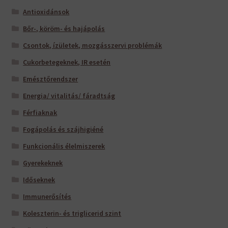
Antioxidánsok
Bőr-, köröm- és hajápolás
Csontok, ízületek, mozgásszervi problémák
Cukorbetegeknek, IR esetén
Emésztőrendszer
Energia/ vitalitás/ fáradtság
Férfiaknak
Fogápolás és szájhigiéné
Funkcionális élelmiszerek
Gyerekeknek
Időseknek
Immunerősítés
Koleszterin- és triglicerid szint