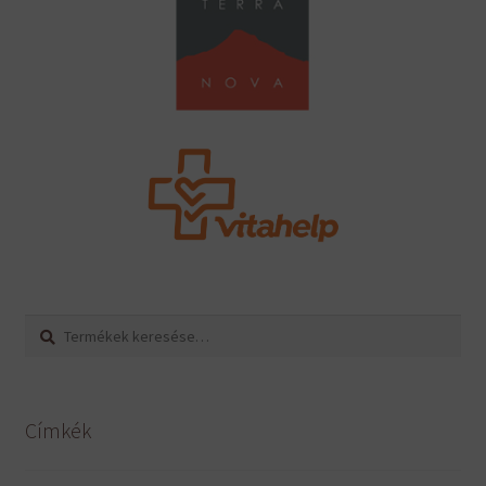
Keresés
Keresés
a
következőre:
Címkék