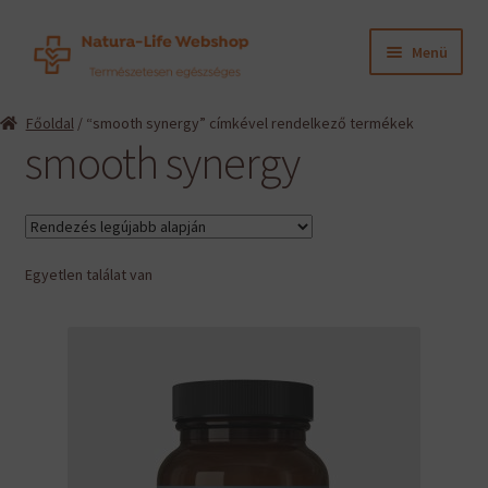
Ugrás
Kilépés
Menü
a
a
navigációhoz
tartalomba
Expand
Termékeink
Főoldal
/ “smooth synergy” címkével rendelkező termékek
child
smooth synergy
menu
Expand
Információk
child
menu
Expand
Gyártók
child
menu
Egyetlen találat van
Hírek
Viszonteladók, szakembereknek
English