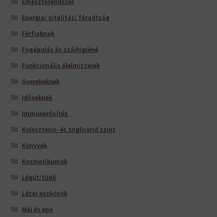
Emésztőrendszer
Energia/ vitalitás/ fáradtság
Férfiaknak
Fogápolás és szájhigiéné
Funkcionális élelmiszerek
Gyerekeknek
Időseknek
Immunerősítés
Koleszterin- és triglicerid szint
Könyvek
Kozmetikumok
Légút/tüdő
Lézer eszközök
Máj és epe