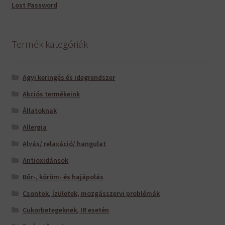
Lost Password
Termék kategóriák
Agyi keringés és idegrendszer
Akciós termékeink
Állatoknak
Allergia
Alvás/ relaxáció/ hangulat
Antioxidánsok
Bőr-, köröm- és hajápolás
Csontok, ízületek, mozgásszervi problémák
Cukorbetegeknek, IR esetén