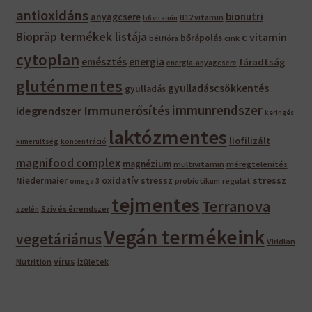
antioxidáns
bionutri
anyagcsere
B12 vitamin
b6 vitamin
Biopräp termékek listája
c vitamin
bőrápolás
bélflóra
cink
cytoplan
emésztés
energia
fáradtság
energia-anyagcsere
gluténmentes
gyulladáscsökkentés
gyulladás
immunrendszer
Immunerősítés
idegrendszer
keringés
laktózmentes
liofilizált
kimerültség
koncentráció
magnifood complex
magnézium
multivitamin
méregtelenítés
oxidatív stressz
stressz
Niedermaier
regulat
omega 3
probiotikum
tejmentes
Terranova
Szív és érrendszer
szelén
Vegán termékeink
vegetáriánus
Viridian
vírus
Nutrition
ízületek