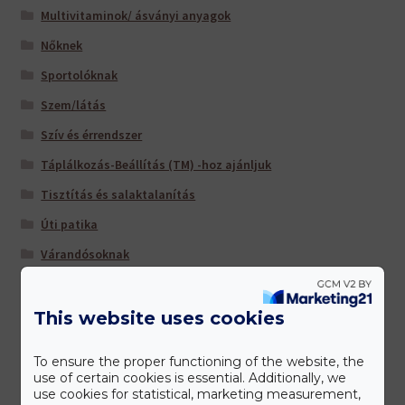
Multivitaminok/ ásványi anyagok
Nőknek
Sportolóknak
Szem/látás
Szív és érrendszer
Táplálkozás-Beállítás (TM) -hoz ajánljuk
Tisztítás és salaktalanítás
Úti patika
Várandósoknak
This website uses cookies
Gyártóink
To ensure the proper functioning of the website, the
use of certain cookies is essential. Additionally, we
use cookies for statistical, marketing measurement,