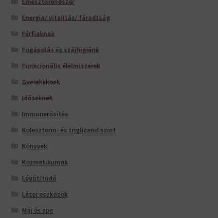
Emésztőrendszer
Energia/ vitalitás/ fáradtság
Férfiaknak
Fogápolás és szájhigiéné
Funkcionális élelmiszerek
Gyerekeknek
Időseknek
Immunerősítés
Koleszterin- és triglicerid szint
Könyvek
Kozmetikumok
Légút/tüdő
Lézer eszközök
Máj és epe