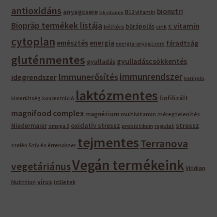
antioxidáns
bionutri
anyagcsere
B12 vitamin
b6 vitamin
Biopräp termékek listája
c vitamin
bőrápolás
bélflóra
cink
cytoplan
emésztés
energia
fáradtság
energia-anyagcsere
gluténmentes
gyulladáscsökkentés
gyulladás
immunrendszer
Immunerősítés
idegrendszer
keringés
laktózmentes
liofilizált
kimerültség
koncentráció
magnifood complex
magnézium
multivitamin
méregtelenítés
oxidatív stressz
stressz
Niedermaier
regulat
omega 3
probiotikum
tejmentes
Terranova
Szív és érrendszer
szelén
Vegán termékeink
vegetáriánus
Viridian
vírus
Nutrition
ízületek