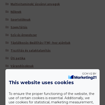
Multivitaminok/ ásványi anyagok
Nőknek
Sportolóknak
Szem/látás
Szív és érrendszer
Táplálkozás-Beállítás (TM) -hoz ajánljuk
Tisztítás és salaktalanítás
Úti patika
Várandósoknak
This website uses cookies
Gyártóink
To ensure the proper functioning of the website, the
use of certain cookies is essential. Additionally, we
use cookies for statistical, marketing measurement,