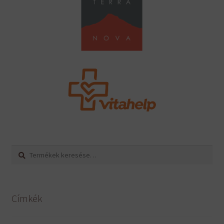
Keresés
Keresés
a
következőre:
Címkék