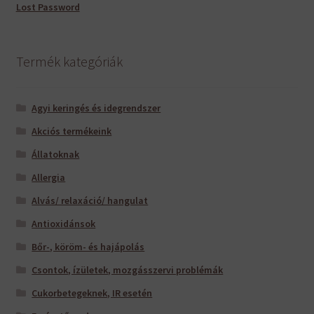
Lost Password
Termék kategóriák
Agyi keringés és idegrendszer
Akciós termékeink
Állatoknak
Allergia
Alvás/ relaxáció/ hangulat
Antioxidánsok
Bőr-, köröm- és hajápolás
Csontok, ízületek, mozgásszervi problémák
Cukorbetegeknek, IR esetén