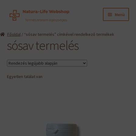
Ugrás
Kilépés
Menü
a
a
navigációhoz
tartalomba
Expand
Termékeink
Főoldal
/ “sósav termelés” címkével rendelkező termékek
child
sósav termelés
menu
Expand
Információk
child
menu
Expand
Gyártók
child
menu
Egyetlen találat van
Hírek
Viszonteladók, szakembereknek
English