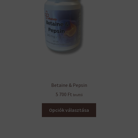
Betaine & Pepsin
5 700
Ft
bruttó
Ennek
Opciók választása
a
terméknek
több
variációja