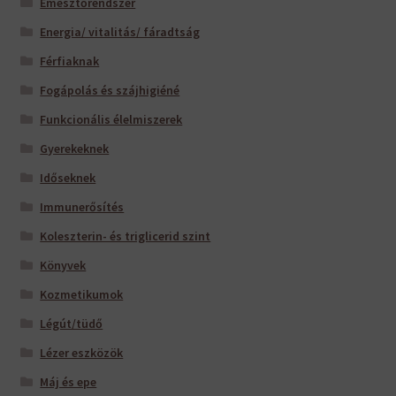
Emésztőrendszer
Energia/ vitalitás/ fáradtság
Férfiaknak
Fogápolás és szájhigiéné
Funkcionális élelmiszerek
Gyerekeknek
Időseknek
Immunerősítés
Koleszterin- és triglicerid szint
Könyvek
Kozmetikumok
Légút/tüdő
Lézer eszközök
Máj és epe