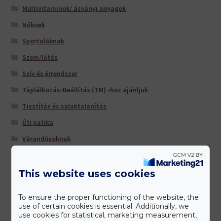
Multivitaminok/ ásványi anyagok
Nőknek
Sportolóknak
Szem/látás
Szív és érrendszer
Táplálkozás-Beállítás (TM) -hoz ajánljuk
Tisztítás és salaktalanítás
Úti patika
Várandósoknak
This website uses cookies
Gyártóink
To ensure the proper functioning of the website, the
use of certain cookies is essential. Additionally, we
use cookies for statistical, marketing measurement,