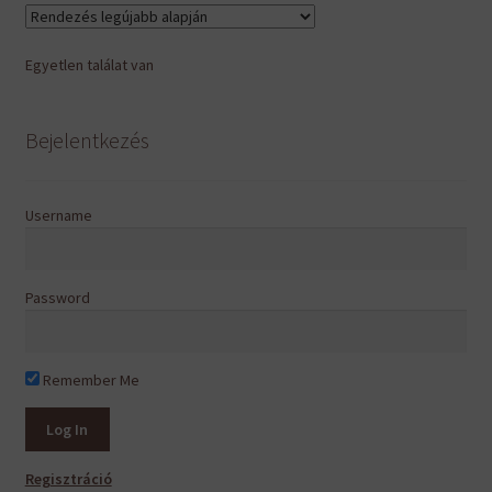
van.
A
Egyetlen találat van
változatok
a
termékoldalon
Bejelentkezés
választhatók
ki
Username
Password
Remember Me
Regisztráció