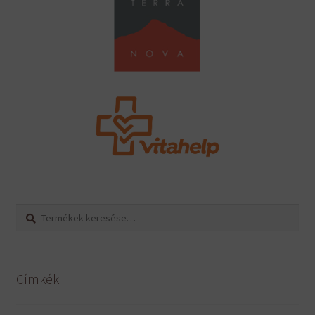
Keresés
Keresés
a
következőre:
Címkék