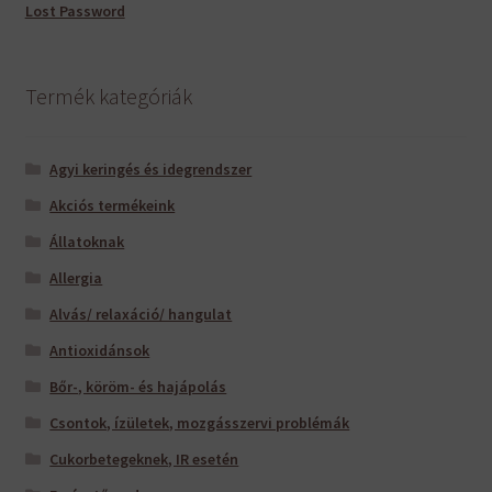
Lost Password
Termék kategóriák
Agyi keringés és idegrendszer
Akciós termékeink
Állatoknak
Allergia
Alvás/ relaxáció/ hangulat
Antioxidánsok
Bőr-, köröm- és hajápolás
Csontok, ízületek, mozgásszervi problémák
Cukorbetegeknek, IR esetén