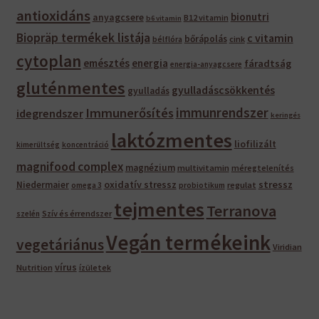
antioxidáns
bionutri
anyagcsere
B12 vitamin
b6 vitamin
Biopräp termékek listája
c vitamin
bőrápolás
bélflóra
cink
cytoplan
emésztés
energia
fáradtság
energia-anyagcsere
gluténmentes
gyulladáscsökkentés
gyulladás
immunrendszer
Immunerősítés
idegrendszer
keringés
laktózmentes
liofilizált
kimerültség
koncentráció
magnifood complex
magnézium
multivitamin
méregtelenítés
oxidatív stressz
stressz
Niedermaier
regulat
omega 3
probiotikum
tejmentes
Terranova
Szív és érrendszer
szelén
Vegán termékeink
vegetáriánus
Viridian
vírus
Nutrition
ízületek