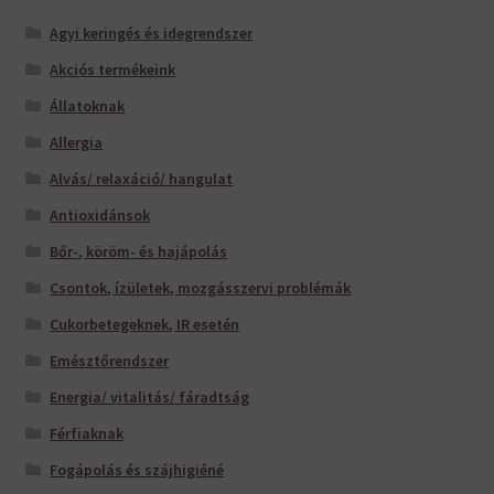
Agyi keringés és idegrendszer
Akciós termékeink
Állatoknak
Allergia
Alvás/ relaxáció/ hangulat
Antioxidánsok
Bőr-, köröm- és hajápolás
Csontok, ízületek, mozgásszervi problémák
Cukorbetegeknek, IR esetén
Emésztőrendszer
Energia/ vitalitás/ fáradtság
Férfiaknak
Fogápolás és szájhigiéné