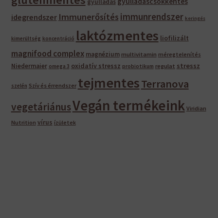
gyulladáscsökkentés
gyulladás
immunrendszer
Immunerősítés
idegrendszer
keringés
laktózmentes
liofilizált
kimerültség
koncentráció
magnifood complex
magnézium
multivitamin
méregtelenítés
oxidatív stressz
stressz
Niedermaier
regulat
omega 3
probiotikum
tejmentes
Terranova
Szív és érrendszer
szelén
Vegán termékeink
vegetáriánus
Viridian
vírus
Nutrition
ízületek