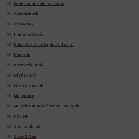
Funkcionális élelmiszerek
Gyerekeknek
Időseknek
Immunerősítés
Koleszterin- és triglicerid szint
Könyvek
Kozmetikumok
Légút/tüdő
Lézer eszközök
Máj és epe
Multivitaminok/ ásványi anyagok
Nőknek
Sportolóknak
Szem/látás