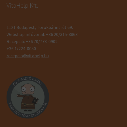
VitaHelp Kft.
1121 Budapest, Törökbálinti út 69.
Webshop infóvonal: +36 20/315-8863
Recepció: +36 70/778-0902
+36 1/224-0050
recepcio@vitahelp.hu