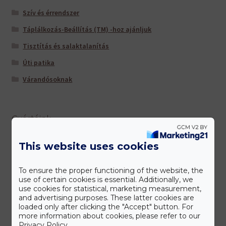
Szív és érrendszer
Táplálkozás-Beállítás (TM) -hoz ajánljuk
Tisztítás és salaktalanítás
Úti patika
Várandósoknak
Gyártóink
This website uses cookies
To ensure the proper functioning of the website, the
use of certain cookies is essential. Additionally, we
use cookies for statistical, marketing measurement,
and advertising purposes. These latter cookies are
loaded only after clicking the "Accept" button. For
more information about cookies, please refer to our
Privacy Policy.