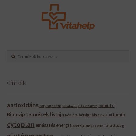
Keresés
Keresés
a
következőre:
Címkék
antioxidáns
bionutri
anyagcsere
B12 vitamin
b6 vitamin
Biopräp termékek listája
c vitamin
bőrápolás
bélflóra
cink
cytoplan
emésztés
energia
fáradtság
energia-anyagcsere
gluténmentes